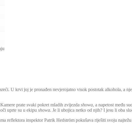
nju
ći. U krvi joj je pronađen nevjerojatno visok postotak alkohola, a njezi
 Kamere prate svaki pokret mladih zvijezda
showa
, a napetost među su
oči uprte su u ekipu
showa
. Je li ubojica netko od njih? I jesu li oba s
ima reflektora inspektor Patrik Hedström pokušava riješiti svoju najtežu i