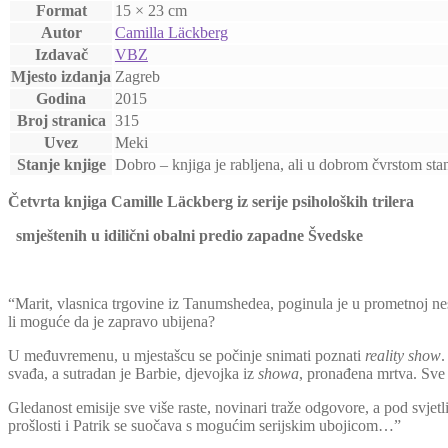
Format
15 × 23 cm
Autor
Camilla Läckberg
Izdavač
VBZ
Mjesto izdanja
Zagreb
Godina
2015
Broj stranica
315
Uvez
Meki
Stanje knjige
Dobro – knjiga je rabljena, ali u dobrom čvrstom sta
Četvrta knjiga Camille Läckberg iz serije psiholoških trilera
smještenih u idilični obalni predio zapadne Švedske
“Marit, vlasnica trgovine iz Tanumshedea, poginula je u prometnoj nesre
li moguće da je zapravo ubijena?
U međuvremenu, u mjestašcu se počinje snimati poznati
reality show
.
svađa, a sutradan je Barbie, djevojka iz
showa
, pronađena mrtva. Sve 
Gledanost emisije sve više raste, novinari traže odgovore, a pod svjetl
prošlosti i Patrik se suočava s mogućim serijskim ubojicom…”