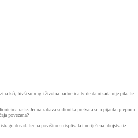
na kći, bivši suprug i životna partnerica tvrde da nikada nije pila. Je
dionicima raste. Jedna zabava sudionika pretvara se u pijanku prepunu
lučaja povezana?
stragu dosad. Jer na površinu su isplivala i neriješena ubojstva iz