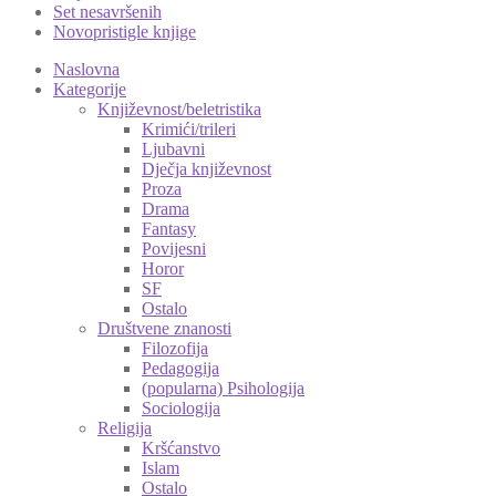
Set nesavršenih
Novopristigle knjige
Naslovna
Kategorije
Književnost/beletristika
Krimići/trileri
Ljubavni
Dječja književnost
Proza
Drama
Fantasy
Povijesni
Horor
SF
Ostalo
Društvene znanosti
Filozofija
Pedagogija
(popularna) Psihologija
Sociologija
Religija
Kršćanstvo
Islam
Ostalo