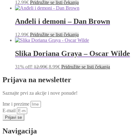
12.99
€
Pridružite se listi čekanja
Anđeli i demoni – Dan Brown
12.99
€
Pridružite se listi čekanja
Slika Doriana Graya – Oscar Wilde
Izvorna
Trenutna
31% off!
12.99
€
8.99
€
Pridružite se listi čekanja
cijena
cijena
bila
je:
Prijava na newsletter
je:
8.99€.
12.99€.
Saznajte prvi za akcije i nove ponude!
Ime i prezime
E-mail
Prijavi se
Navigacija