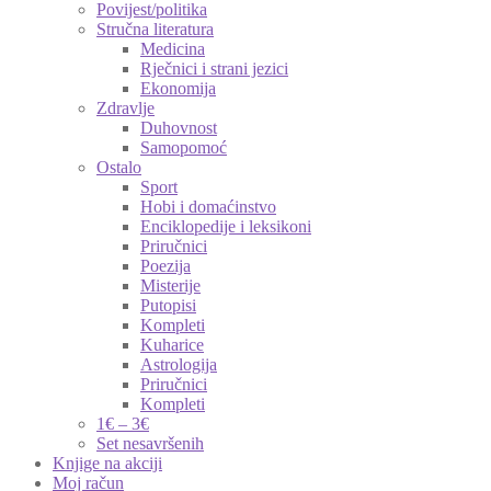
Povijest/politika
Stručna literatura
Medicina
Rječnici i strani jezici
Ekonomija
Zdravlje
Duhovnost
Samopomoć
Ostalo
Sport
Hobi i domaćinstvo
Enciklopedije i leksikoni
Priručnici
Poezija
Misterije
Putopisi
Kompleti
Kuharice
Astrologija
Priručnici
Kompleti
1€ – 3€
Set nesavršenih
Knjige na akciji
Moj račun