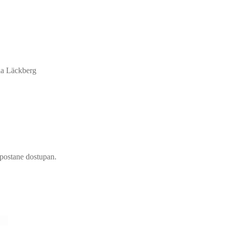
la Läckberg
d postane dostupan.