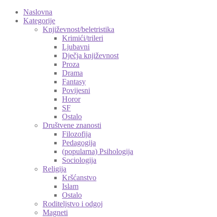
Naslovna
Kategorije
Književnost/beletristika
Krimići/trileri
Ljubavni
Dječja književnost
Proza
Drama
Fantasy
Povijesni
Horor
SF
Ostalo
Društvene znanosti
Filozofija
Pedagogija
(popularna) Psihologija
Sociologija
Religija
Kršćanstvo
Islam
Ostalo
Roditeljstvo i odgoj
Magneti