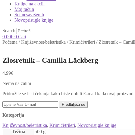
Knjige na akciji
Moj račun
Set nesavršenih
Novopristigle knjige
Search
0.00
€
0
Cart
Početna
/
Književnost/beletristika
/
Krimići/trileri
/
Zlosretnik – Camil
Zlosretnik – Camilla Läckberg
4.99
€
Nema na zalihi
Pridružite se listi čekanja kako biste dobili E-mail kada ovaj proizvo
Predbilježi se
Kategorija
Književnost/beletristika
,
Krimići/trileri
,
Novopristigle knjige
Težina
500 g