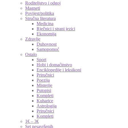
Roditeljstvo i odgoj
Magneti
Povijest/politika
Stručna literatura
Medicina
Rječnici i strani jezici
Ekonomija
Zdravlje
Duhovnost
Samopomoć
Ostalo
Sport
Hobi i domaćinstvo
Enciklopedije i leksikoni
Priručnici
Poezija
Misterije
Putopisi
Kompleti
Kuharice
Astrologija
Priručnici
Kompleti
1€ – 3€
Set nesavršenih