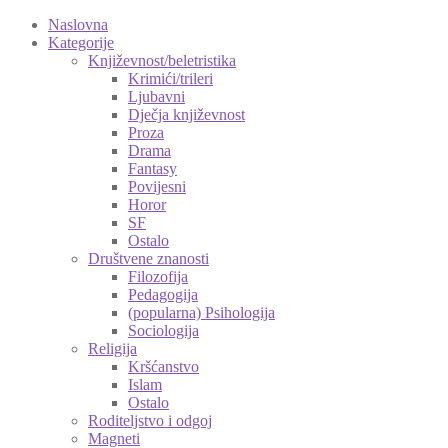
Naslovna
Kategorije
Književnost/beletristika
Krimići/trileri
Ljubavni
Dječja književnost
Proza
Drama
Fantasy
Povijesni
Horor
SF
Ostalo
Društvene znanosti
Filozofija
Pedagogija
(popularna) Psihologija
Sociologija
Religija
Kršćanstvo
Islam
Ostalo
Roditeljstvo i odgoj
Magneti