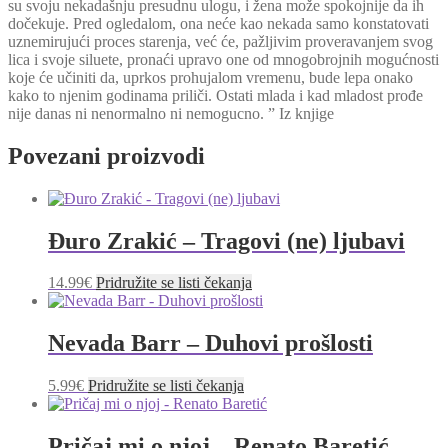
su svoju nekadašnju presudnu ulogu, i žena može spokojnije da ih
dočekuje. Pred ogledalom, ona neće kao nekada samo konstatovati
uznemirujući proces starenja, već će, pažljivim proveravanjem svog
lica i svoje siluete, pronaći upravo one od mnogobrojnih mogućnosti
koje će učiniti da, uprkos prohujalom vremenu, bude lepa onako
kako to njenim godinama priliči. Ostati mlada i kad mladost prođe
nije danas ni nenormalno ni nemogucno. ” Iz knjige
Povezani proizvodi
Đuro Zrakić – Tragovi (ne) ljubavi
14.99
€
Pridružite se listi čekanja
Nevada Barr – Duhovi prošlosti
5.99
€
Pridružite se listi čekanja
Pričaj mi o njoj – Renato Baretić