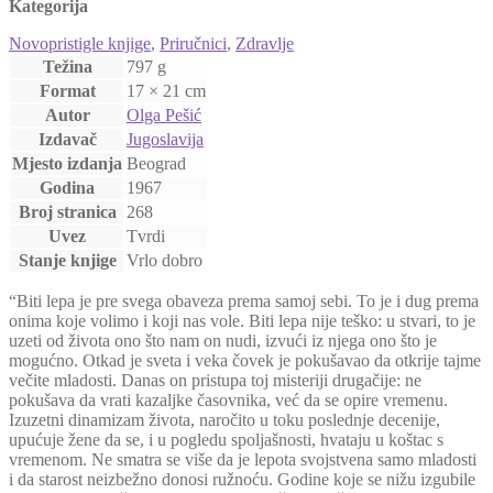
Kategorija
Novopristigle knjige
,
Priručnici
,
Zdravlje
Težina
797 g
Format
17 × 21 cm
Autor
Olga Pešić
Izdavač
Jugoslavija
Mjesto izdanja
Beograd
Godina
1967
Broj stranica
268
Uvez
Tvrdi
Stanje knjige
Vrlo dobro
“Biti lepa je pre svega obaveza prema samoj sebi. To je i dug prema
onima koje volimo i koji nas vole. Biti lepa nije teško: u stvari, to je
uzeti od života ono što nam on nudi, izvući iz njega ono što je
mogućno. Otkad je sveta i veka čovek je pokušavao da otkrije tajme
večite mladosti. Danas on pristupa toj misteriji drugačije: ne
pokušava da vrati kazaljke časovnika, već da se opire vremenu.
Izuzetni dinamizam života, naročito u toku poslednje decenije,
upućuje žene da se, i u pogledu spoljašnosti, hvataju u koštac s
vremenom. Ne smatra se više da je lepota svojstvena samo mladosti
i da starost neizbežno donosi ružnoću. Godine koje se nižu izgubile