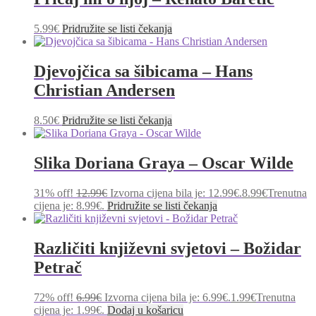
5.99
€
Pridružite se listi čekanja
Djevojčica sa šibicama – Hans
Christian Andersen
8.50
€
Pridružite se listi čekanja
Slika Doriana Graya – Oscar Wilde
31% off!
12.99
€
Izvorna cijena bila je: 12.99€.
8.99
€
Trenutna
cijena je: 8.99€.
Pridružite se listi čekanja
Različiti književni svjetovi – Božidar
Petrač
72% off!
6.99
€
Izvorna cijena bila je: 6.99€.
1.99
€
Trenutna
cijena je: 1.99€.
Dodaj u košaricu