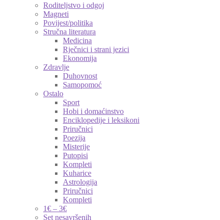
Roditeljstvo i odgoj
Magneti
Povijest/politika
Stručna literatura
Medicina
Rječnici i strani jezici
Ekonomija
Zdravlje
Duhovnost
Samopomoć
Ostalo
Sport
Hobi i domaćinstvo
Enciklopedije i leksikoni
Priručnici
Poezija
Misterije
Putopisi
Kompleti
Kuharice
Astrologija
Priručnici
Kompleti
1€ – 3€
Set nesavršenih