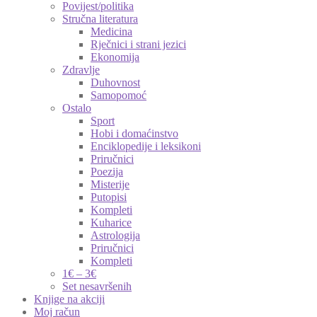
Povijest/politika
Stručna literatura
Medicina
Rječnici i strani jezici
Ekonomija
Zdravlje
Duhovnost
Samopomoć
Ostalo
Sport
Hobi i domaćinstvo
Enciklopedije i leksikoni
Priručnici
Poezija
Misterije
Putopisi
Kompleti
Kuharice
Astrologija
Priručnici
Kompleti
1€ – 3€
Set nesavršenih
Knjige na akciji
Moj račun