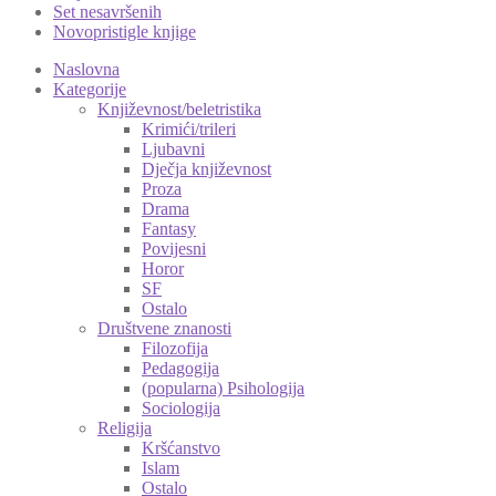
Set nesavršenih
Novopristigle knjige
Naslovna
Kategorije
Književnost/beletristika
Krimići/trileri
Ljubavni
Dječja književnost
Proza
Drama
Fantasy
Povijesni
Horor
SF
Ostalo
Društvene znanosti
Filozofija
Pedagogija
(popularna) Psihologija
Sociologija
Religija
Kršćanstvo
Islam
Ostalo