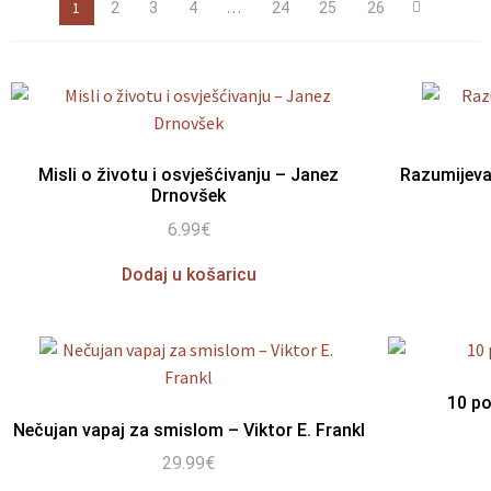
1
…
2
3
4
24
25
26
Misli o životu i osvješćivanju – Janez
Razumijeva
Drnovšek
6.99
€
Dodaj u košaricu
10 po
Nečujan vapaj za smislom – Viktor E. Frankl
29.99
€