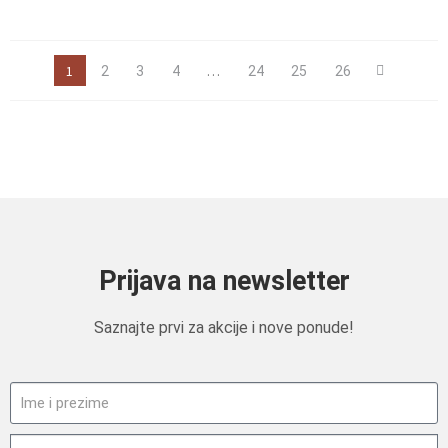
1
…
2
3
4
24
25
26
Prijava na newsletter
Saznajte prvi za akcije i nove ponude!