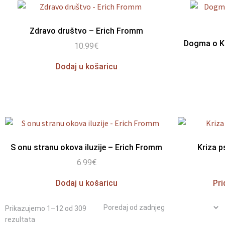
Zdravo društvo – Erich Fromm
Dogma o Kr
10.99
€
Dodaj u košaricu
S onu stranu okova iluzije – Erich Fromm
Kriza p
6.99
€
Dodaj u košaricu
Pri
Prikazujemo 1–12 od 309
rezultata