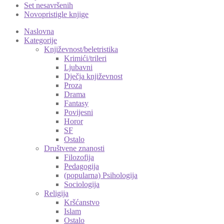
Set nesavršenih
Novopristigle knjige
Naslovna
Kategorije
Književnost/beletristika
Krimići/trileri
Ljubavni
Dječja književnost
Proza
Drama
Fantasy
Povijesni
Horor
SF
Ostalo
Društvene znanosti
Filozofija
Pedagogija
(popularna) Psihologija
Sociologija
Religija
Kršćanstvo
Islam
Ostalo