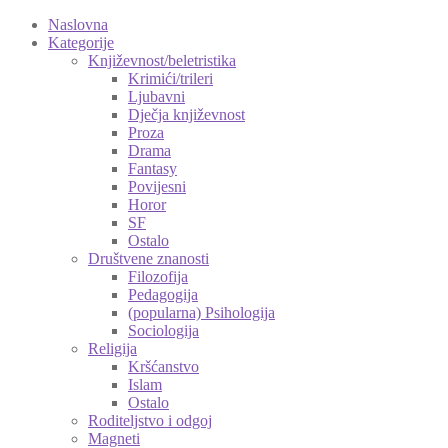
Naslovna
Kategorije
Književnost/beletristika
Krimići/trileri
Ljubavni
Dječja književnost
Proza
Drama
Fantasy
Povijesni
Horor
SF
Ostalo
Društvene znanosti
Filozofija
Pedagogija
(popularna) Psihologija
Sociologija
Religija
Kršćanstvo
Islam
Ostalo
Roditeljstvo i odgoj
Magneti