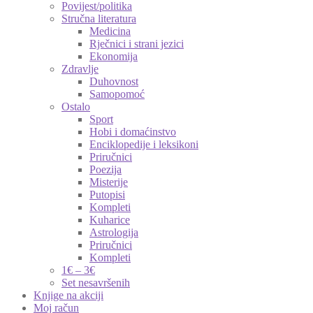
Povijest/politika
Stručna literatura
Medicina
Rječnici i strani jezici
Ekonomija
Zdravlje
Duhovnost
Samopomoć
Ostalo
Sport
Hobi i domaćinstvo
Enciklopedije i leksikoni
Priručnici
Poezija
Misterije
Putopisi
Kompleti
Kuharice
Astrologija
Priručnici
Kompleti
1€ – 3€
Set nesavršenih
Knjige na akciji
Moj račun