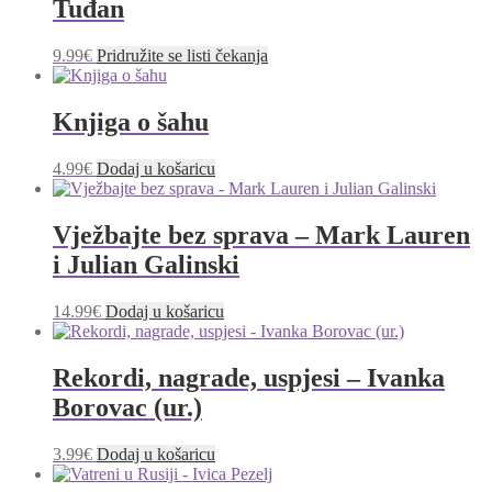
Tuđan
9.99
€
Pridružite se listi čekanja
Knjiga o šahu
4.99
€
Dodaj u košaricu
Vježbajte bez sprava – Mark Lauren
i Julian Galinski
14.99
€
Dodaj u košaricu
Rekordi, nagrade, uspjesi – Ivanka
Borovac (ur.)
3.99
€
Dodaj u košaricu