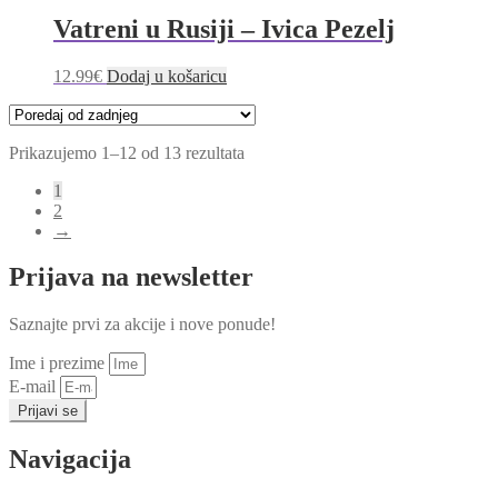
Vatreni u Rusiji – Ivica Pezelj
12.99
€
Dodaj u košaricu
Poredano
Prikazujemo 1–12 od 13 rezultata
po
1
najnovijem
2
→
Prijava na newsletter
Saznajte prvi za akcije i nove ponude!
Ime i prezime
E-mail
Prijavi se
Navigacija