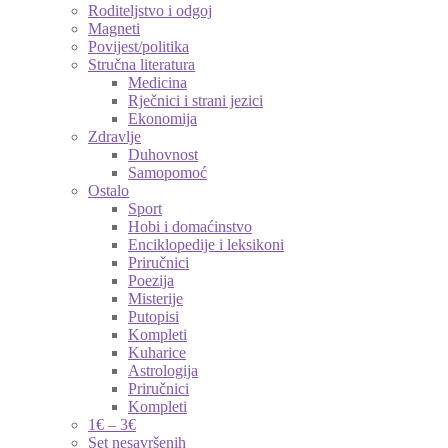
Roditeljstvo i odgoj
Magneti
Povijest/politika
Stručna literatura
Medicina
Rječnici i strani jezici
Ekonomija
Zdravlje
Duhovnost
Samopomoć
Ostalo
Sport
Hobi i domaćinstvo
Enciklopedije i leksikoni
Priručnici
Poezija
Misterije
Putopisi
Kompleti
Kuharice
Astrologija
Priručnici
Kompleti
1€ – 3€
Set nesavršenih