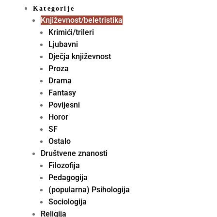
Kategorije
Književnost/beletristika
Krimići/trileri
Ljubavni
Dječja književnost
Proza
Drama
Fantasy
Povijesni
Horor
SF
Ostalo
Društvene znanosti
Filozofija
Pedagogija
(popularna) Psihologija
Sociologija
Religija