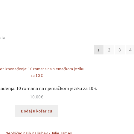
Poredano
ata
po
1
2
3
4
najnovijem
ađenja: 10 romana na njemačkom jeziku za 10 €
10.00
€
Dodaj u košaricu