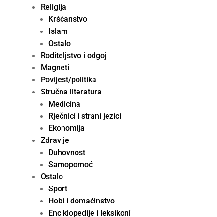
Religija
Kršćanstvo
Islam
Ostalo
Roditeljstvo i odgoj
Magneti
Povijest/politika
Stručna literatura
Medicina
Rječnici i strani jezici
Ekonomija
Zdravlje
Duhovnost
Samopomoć
Ostalo
Sport
Hobi i domaćinstvo
Enciklopedije i leksikoni