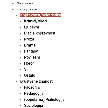
Naslovna
Kategorije
Književnost/beletristika
Krimići/trileri
Ljubavni
Dječja književnost
Proza
Drama
Fantasy
Povijesni
Horor
SF
Ostalo
Društvene znanosti
Filozofija
Pedagogija
(popularna) Psihologija
Sociologija