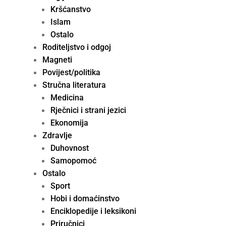
Kršćanstvo
Islam
Ostalo
Roditeljstvo i odgoj
Magneti
Povijest/politika
Stručna literatura
Medicina
Rječnici i strani jezici
Ekonomija
Zdravlje
Duhovnost
Samopomoć
Ostalo
Sport
Hobi i domaćinstvo
Enciklopedije i leksikoni
Priručnici