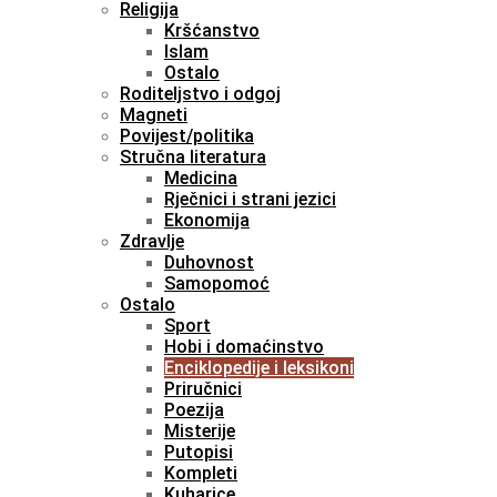
Religija
Kršćanstvo
Islam
Ostalo
Roditeljstvo i odgoj
Magneti
Povijest/politika
Stručna literatura
Medicina
Rječnici i strani jezici
Ekonomija
Zdravlje
Duhovnost
Samopomoć
Ostalo
Sport
Hobi i domaćinstvo
Enciklopedije i leksikoni
Priručnici
Poezija
Misterije
Putopisi
Kompleti
Kuharice