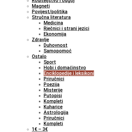
Roditeljstvo i odgoj
Magneti
Povijest/politika
Stručna literatura
Medicina
Rječnici i strani jezici
Ekonomija
Zdravlje
Duhovnost
Samopomoć
Ostalo
Sport
Hobi i domaćinstvo
Enciklopedije i leksikoni
Priručnici
Poezija
Misterije
Putopisi
Kompleti
Kuharice
Astrologija
Priručnici
Kompleti
1€ – 3€