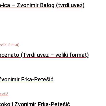
ica – Zvonimir Balog (tvrdi uvez)
poznato (Tvrdi uvez – veliki format)
Zvonimir Frka-Petešić
oko i Zvonimir Frka-Petešić