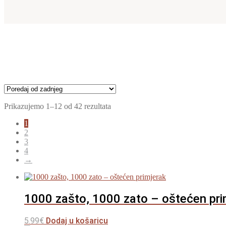
Poredano
Prikazujemo 1–12 od 42 rezultata
po
1
najnovijem
2
3
4
→
1000 zašto, 1000 zato – oštećen pri
5.99
€
Dodaj u košaricu