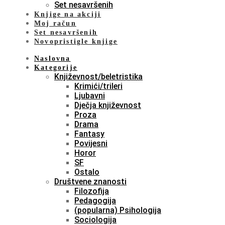
Set nesavršenih
Knjige na akciji
Moj račun
Set nesavršenih
Novopristigle knjige
Naslovna
Kategorije
Književnost/beletristika
Krimići/trileri
Ljubavni
Dječja književnost
Proza
Drama
Fantasy
Povijesni
Horor
SF
Ostalo
Društvene znanosti
Filozofija
Pedagogija
(popularna) Psihologija
Sociologija