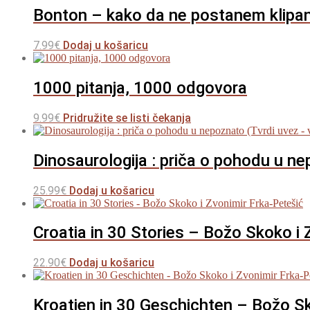
Bonton – kako da ne postanem klipan-
7.99
€
Dodaj u košaricu
1000 pitanja, 1000 odgovora
9.99
€
Pridružite se listi čekanja
Dinosaurologija : priča o pohodu u ne
25.99
€
Dodaj u košaricu
Croatia in 30 Stories – Božo Skoko i 
22.90
€
Dodaj u košaricu
Kroatien in 30 Geschichten – Božo Sk