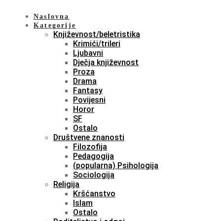
Naslovna
Kategorije
Književnost/beletristika
Krimići/trileri
Ljubavni
Dječja književnost
Proza
Drama
Fantasy
Povijesni
Horor
SF
Ostalo
Društvene znanosti
Filozofija
Pedagogija
(popularna) Psihologija
Sociologija
Religija
Kršćanstvo
Islam
Ostalo