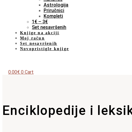
Astrologija
Priručnici
Kompleti
1€ – 3€
Set nesavršenih
Knjige na akciji
Moj račun
Set nesavršenih
Novopristigle knjige
0.00
€
0
Cart
Enciklopedije i leksi