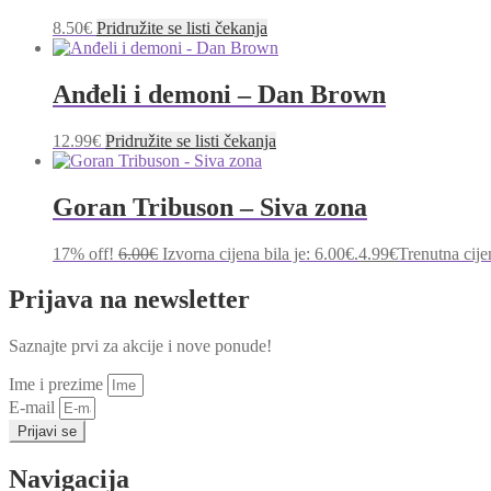
8.50
€
Pridružite se listi čekanja
Anđeli i demoni – Dan Brown
12.99
€
Pridružite se listi čekanja
Goran Tribuson – Siva zona
17% off!
6.00
€
Izvorna cijena bila je: 6.00€.
4.99
€
Trenutna cije
Prijava na newsletter
Saznajte prvi za akcije i nove ponude!
Ime i prezime
E-mail
Prijavi se
Navigacija