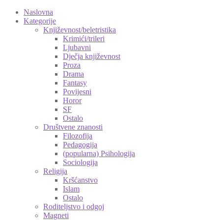
Naslovna
Kategorije
Književnost/beletristika
Krimići/trileri
Ljubavni
Dječja književnost
Proza
Drama
Fantasy
Povijesni
Horor
SF
Ostalo
Društvene znanosti
Filozofija
Pedagogija
(popularna) Psihologija
Sociologija
Religija
Kršćanstvo
Islam
Ostalo
Roditeljstvo i odgoj
Magneti