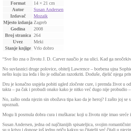
Format
14 × 21 cm
Autor
Susan Andersen
Izdavač
Mozaik
Mjesto izdanja
Zagreb
Godina
2008
Broj stranica
264
Uvez
Meki
Stanje knjige
Vrlo dobro
“Sve što zna o životu J. D. Carver naučio je na ulici. Kad ga neoček
No suvlasnici druge polovice, obitelj Lawrence – borbena ujna Sophie 
nešto kuju iza leđa i što je odlučan razotkriti. Doduše, djelić njega 
Dru je konačno uspjela pobiti ugled zločeste cure, i premda život u od
takta – pa čak i probudi onako kako je nitko već dugo nije probudio –
No, zašto onda njezin sin obožava tipa kao da je heroj? I zašto joj se 
upoznali.
Mogu li posrnula dobra cura i muškarac koji u životu nije imao sreće iz
Susan Andersen, jedna od najčitanijih spisateljica, svojim romantičnim
su u krivu i donose još jednu priču kakvu su čitatelji već čitali u nje