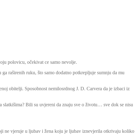
voju polovicu, očekivat ce samo nevolje.
ju ga raširenih ruku, što samo dodatno potkrepljuje sumnju da mu
enoj obitelji. Sposobnost nemilosrdnog J. D. Carvera da je izbaci iz
 za slatkišima? Bili su uvjereni da znaju sve o životu… sve dok se nisu
ne vjeruje u ljubav i žena koju je ljubav iznevjerila otkrivaju koliko