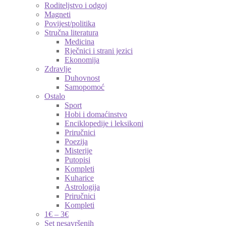
Roditeljstvo i odgoj
Magneti
Povijest/politika
Stručna literatura
Medicina
Rječnici i strani jezici
Ekonomija
Zdravlje
Duhovnost
Samopomoć
Ostalo
Sport
Hobi i domaćinstvo
Enciklopedije i leksikoni
Priručnici
Poezija
Misterije
Putopisi
Kompleti
Kuharice
Astrologija
Priručnici
Kompleti
1€ – 3€
Set nesavršenih