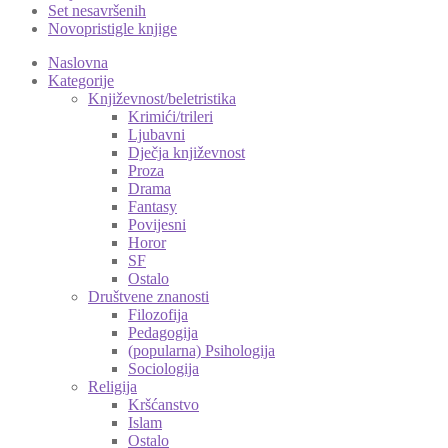
Set nesavršenih
Novopristigle knjige
Naslovna
Kategorije
Književnost/beletristika
Krimići/trileri
Ljubavni
Dječja književnost
Proza
Drama
Fantasy
Povijesni
Horor
SF
Ostalo
Društvene znanosti
Filozofija
Pedagogija
(popularna) Psihologija
Sociologija
Religija
Kršćanstvo
Islam
Ostalo