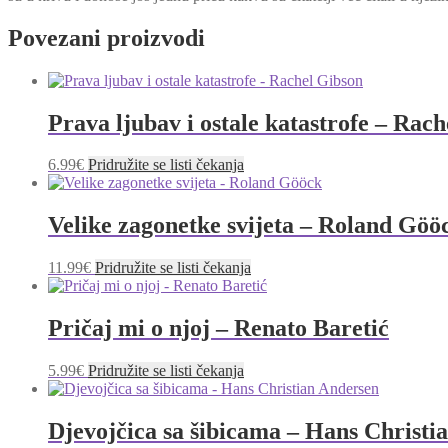
Povezani proizvodi
Prava ljubav i ostale katastrofe – Rac
6.99
€
Pridružite se listi čekanja
Velike zagonetke svijeta – Roland Göö
11.99
€
Pridružite se listi čekanja
Pričaj mi o njoj – Renato Baretić
5.99
€
Pridružite se listi čekanja
Djevojčica sa šibicama – Hans Christi