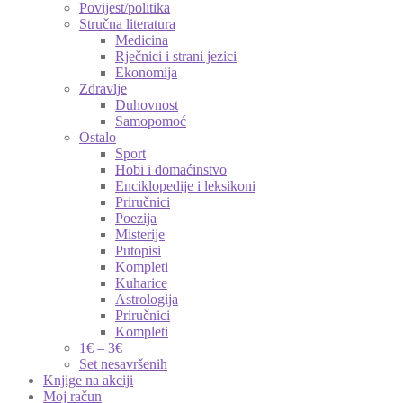
Povijest/politika
Stručna literatura
Medicina
Rječnici i strani jezici
Ekonomija
Zdravlje
Duhovnost
Samopomoć
Ostalo
Sport
Hobi i domaćinstvo
Enciklopedije i leksikoni
Priručnici
Poezija
Misterije
Putopisi
Kompleti
Kuharice
Astrologija
Priručnici
Kompleti
1€ – 3€
Set nesavršenih
Knjige na akciji
Moj račun