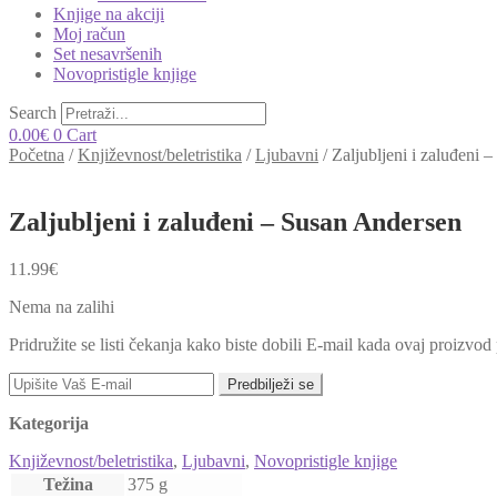
Knjige na akciji
Moj račun
Set nesavršenih
Novopristigle knjige
Search
0.00
€
0
Cart
Početna
/
Književnost/beletristika
/
Ljubavni
/
Zaljubljeni i zaluđeni 
Zaljubljeni i zaluđeni – Susan Andersen
11.99
€
Nema na zalihi
Pridružite se listi čekanja kako biste dobili E-mail kada ovaj proizvo
Predbilježi se
Kategorija
Književnost/beletristika
,
Ljubavni
,
Novopristigle knjige
Težina
375 g