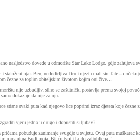
ivano nasljedstvo dovede u odmorište Star Lake Lodge, gdje zahtijeva s
i staloženi ujak Ben, nedodirljiva Dru i njezin mali sin Tate – dočeku
pritom čezne za toplim obiteljskim životom kojim oni žive…
morištu nije uzbudljiv, silno se zaštitnički postavlja prema svojoj povuč
 samo dokazuje da nije za nju.
srce stisne svaki puta kad njegovo lice poprimi izraz djeteta koje čezne
graditi vjeru jedno u drugo i dopustiti si ljubav?
 pričama pobuđuje zanimanje svugdje u svijetu. Ovaj puta muškarac koji 
zinim romanima Budi moja, Bit ću tvoj i Ludo zaljubljena.”