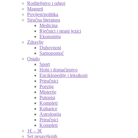
Roditeljstvo i odgoj
Magneti
Povijest/politika
Stručna literatura
Medicina
Rječnici i strani jezici
Ekonomija
Zdravlje
Duhovnost
Samopomoć
Ostalo
Sport
Hobi i domaćinstvo
Enciklopedije i leksikoni
Priručnici
Poezija
Misterije
Putopisi
Kompleti
Kuharice
Astrologija
Priručnici
Kompleti
1€ – 3€
Set nesavršenih