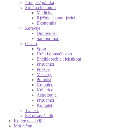
Povijest/politika
Stručna literatura
Medicina
Rječnici i strani jezici
Ekonomija
Zdravlje
Duhovnost
Samopomoć
Ostalo
Sport
Hobi i domaćinstvo
Enciklopedije i leksikoni
Priručnici
Poezija
Misterije
Putopisi
Kompleti
Kuharice
Astrologija
Priručnici
Kompleti
1€ – 3€
Set nesavršenih
Knjige na akciji
Moj račun