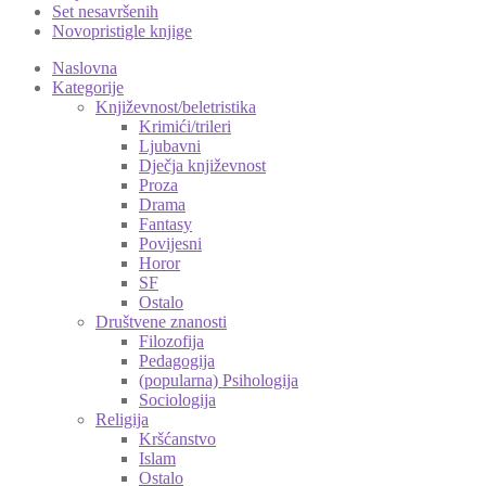
Set nesavršenih
Novopristigle knjige
Naslovna
Kategorije
Književnost/beletristika
Krimići/trileri
Ljubavni
Dječja književnost
Proza
Drama
Fantasy
Povijesni
Horor
SF
Ostalo
Društvene znanosti
Filozofija
Pedagogija
(popularna) Psihologija
Sociologija
Religija
Kršćanstvo
Islam
Ostalo