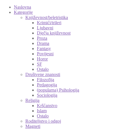
Naslovna
Kategorije
Književnost/beletristika
Krimići/trileri
Ljubavni
Dječja književnost
Proza
Drama
Fantasy
Povijesni
Horor
SF
Ostalo
Društvene znanosti
Filozofija
Pedagogija
(popularna) Psihologija
Sociologija
Religija
Kršćanstvo
Islam
Ostalo
Roditeljstvo i odgoj
Magneti