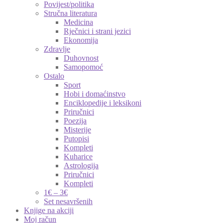
Povijest/politika
Stručna literatura
Medicina
Rječnici i strani jezici
Ekonomija
Zdravlje
Duhovnost
Samopomoć
Ostalo
Sport
Hobi i domaćinstvo
Enciklopedije i leksikoni
Priručnici
Poezija
Misterije
Putopisi
Kompleti
Kuharice
Astrologija
Priručnici
Kompleti
1€ – 3€
Set nesavršenih
Knjige na akciji
Moj račun