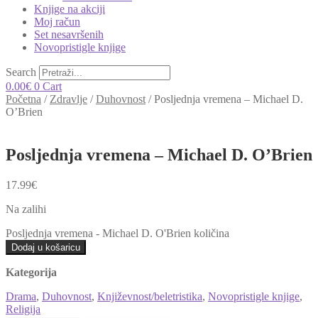
Knjige na akciji
Moj račun
Set nesavršenih
Novopristigle knjige
Search
0.00
€
0
Cart
Početna
/
Zdravlje
/
Duhovnost
/
Posljednja vremena – Michael D.
O’Brien
Posljednja vremena – Michael D. O’Brien
17.99
€
Na zalihi
Posljednja vremena - Michael D. O'Brien količina
Dodaj u košaricu
Kategorija
Drama
,
Duhovnost
,
Književnost/beletristika
,
Novopristigle knjige
,
Religija