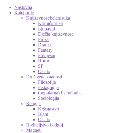
Naslovna
Kategorije
Književnost/beletristika
Krimići/trileri
Ljubavni
Dječja književnost
Proza
Drama
Fantasy
Povijesni
Horor
SF
Ostalo
Društvene znanosti
Filozofija
Pedagogija
(popularna) Psihologija
Sociologija
Religija
Kršćanstvo
Islam
Ostalo
Roditeljstvo i odgoj
Magneti