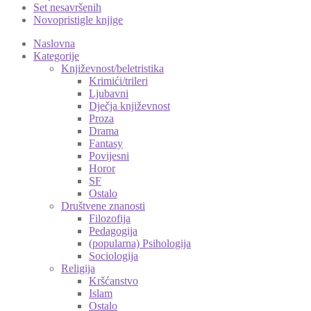
Set nesavršenih
Novopristigle knjige
Naslovna
Kategorije
Književnost/beletristika
Krimići/trileri
Ljubavni
Dječja književnost
Proza
Drama
Fantasy
Povijesni
Horor
SF
Ostalo
Društvene znanosti
Filozofija
Pedagogija
(popularna) Psihologija
Sociologija
Religija
Kršćanstvo
Islam
Ostalo