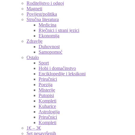
Roditeljstvo i odgoj
Magneti
Povijest/politika
Stručna literatura
Medicina
Rječnici i strani jezici
Ekonomija
Zdravlje
Duhovnost
Samopomoć
Ostalo
Sport
Hobi i domaćinstvo
Enciklopedije i leksikoni
Priručnici
Poezija
Misterije
Putopisi
Kompleti
Kuharice
Astrologija
Priručnici
Kompleti
1€ – 3€
Set nesavršenih