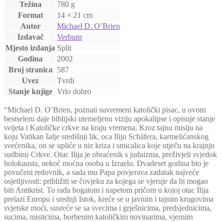
Težina
780 g
Format
14 × 21 cm
Autor
Michael D. O’Brien
Izdavač
Verbum
Mjesto izdanja
Split
Godina
2002
Broj stranica
587
Uvez
Tvrdi
Stanje knjige
Vrlo dobro
“Michael D. O’Brien, poznati suvremeni katolički pisac, u ovom
bestseleru daje biblijski utemeljenu viziju apokalipse i opisuje stanje
svijeta i Katoličke crkve na kraju vremena. Kroz tajnu misiju na
koju Vatikan šalje središnji lik, oca Iliju Schäfera, karmelićanskog
svećenika, on se upliće u niz kriza i smicalica koje utječu na krajnju
sudbinu Crkve. Otac Ilija je obraćenik s judaizma, preživjeli svjedok
holokausta, nekoć moćna osoba u Izraelu. Dvadeset godina bio je
povučeni redovnik, a sada mu Papa povjerava zadatak najveće
osjetljivosti: približiti se čovjeku za kojega se vjeruje da bi mogao
biti Antikrist. To rađa bogatom i napetom pričom u kojoj otac Ilija
prelazi Europu i srednji Istok, kreće se u javnim i tajnim krugovima
svjetske moći, susreće se sa svecima i grješnicima, predsjednicima,
sucima, misticima, borbenim katoličkim novinarima, vjernim