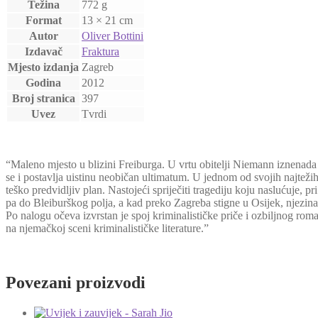
Težina
772 g
Format
13 × 21 cm
Autor
Oliver Bottini
Izdavač
Fraktura
Mjesto izdanja
Zagreb
Godina
2012
Broj stranica
397
Uvez
Tvrdi
“Maleno mjesto u blizini Freiburga. U vrtu obitelji Niemann iznenada 
se i postavlja uistinu neobičan ultimatum. U jednom od svojih najtežih 
teško predvidljiv plan. Nastojeći spriječiti tragediju koju naslućuje,
pa do Bleiburškog polja, a kad preko Zagreba stigne u Osijek, njezina
Po nalogu očeva izvrstan je spoj kriminalističke priče i ozbiljnog rom
na njemačkoj sceni kriminalističke literature.”
Povezani proizvodi