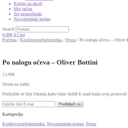
Knjige na akciji
Moj račun
Set nesavršenih
Novopristigle knjige
Search
0.00
€
0
Cart
Početna
/
Književnost/beletristika
/
Proza
/
Po nalogu očeva – Oliver B
Po nalogu očeva – Oliver Bottini
13.99
€
Nema na zalihi
Pridružite se listi čekanja kako biste dobili E-mail kada ovaj proizvo
Predbilježi se
Kategorija
Književnost/beletristika
,
Novopristigle knjige
,
Proza