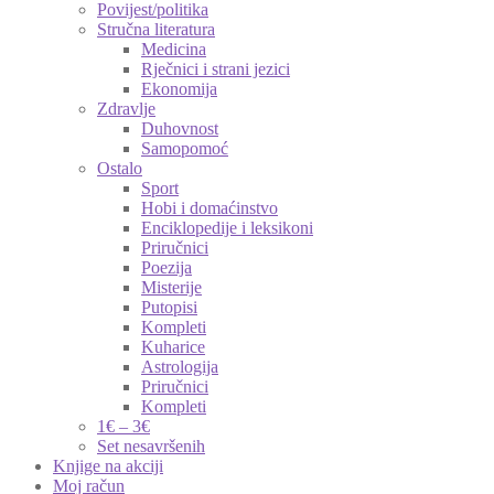
Povijest/politika
Stručna literatura
Medicina
Rječnici i strani jezici
Ekonomija
Zdravlje
Duhovnost
Samopomoć
Ostalo
Sport
Hobi i domaćinstvo
Enciklopedije i leksikoni
Priručnici
Poezija
Misterije
Putopisi
Kompleti
Kuharice
Astrologija
Priručnici
Kompleti
1€ – 3€
Set nesavršenih
Knjige na akciji
Moj račun