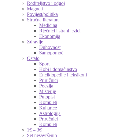
Roditeljstvo i odgoj
Magneti
Povijest/politika
Stručna literatura
Medicina
Rječnici i strani jezici
Ekonomija
Zdravlje
Duhovnost
Samopomoć
Ostalo
Sport
Hobi i domaćinstvo
Enciklopedije i leksikoni
Priručnici
Poezija
Misterije
Putopisi
Kompleti
Kuharice
Astrologija
Priručnici
Kompleti
1€ – 3€
Set nesavršenih