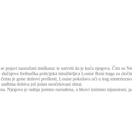
se pojavi naoružani muškarac te ustvrdi da je kuća njegova. Čim su Niem
slučajeva freiburška policijska istražiteljica Louise Bonì traga za zloči
 pri čemu je gone duhovi prošlosti, Louise pokušava ući u trag misterio
 sudbina dobiva još jedan neočekivani obrat.
ana. Njegova je radnja pomno razrađena, a likovi iznimno nijansirani, pa