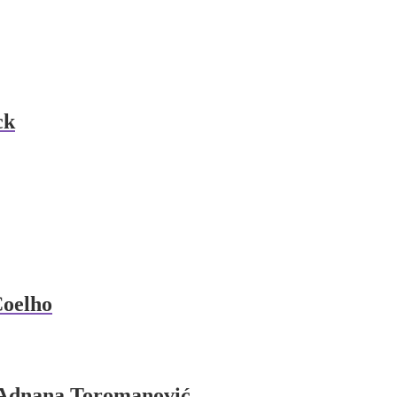
ck
Coelho
– Adnana Toromanović