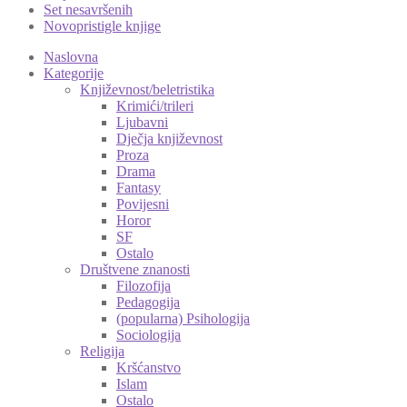
Set nesavršenih
Novopristigle knjige
Naslovna
Kategorije
Književnost/beletristika
Krimići/trileri
Ljubavni
Dječja književnost
Proza
Drama
Fantasy
Povijesni
Horor
SF
Ostalo
Društvene znanosti
Filozofija
Pedagogija
(popularna) Psihologija
Sociologija
Religija
Kršćanstvo
Islam
Ostalo