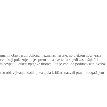
anni obavijestili policiju, neznanac nestaje, no tijekom noći vraća
ncem koji pokazuje da je spreman na sve te da slijedi zastrašujući i
znom čovjeku i otkriti njegove motive. Put je vodi do podunavskih Švaba
 su objavljivanje Bottinijeva djela kritičari nazvali pravim događajem