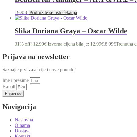
19.95
€
Pridružite se listi čekanja
Slika Doriana Graya – Oscar Wilde
31% off!
12.99
€
Izvorna cijena bila je: 12.99€.
8.99
€
Trenutna ci
Prijava na newsletter
Saznajte prvi za akcije i nove ponude!
Ime i prezime
E-mail
Prijavi se
Navigacija
Naslovna
O nama
Dostava
Kontakt