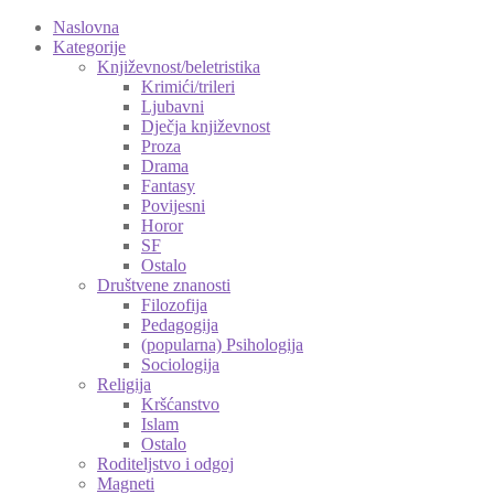
Naslovna
Kategorije
Književnost/beletristika
Krimići/trileri
Ljubavni
Dječja književnost
Proza
Drama
Fantasy
Povijesni
Horor
SF
Ostalo
Društvene znanosti
Filozofija
Pedagogija
(popularna) Psihologija
Sociologija
Religija
Kršćanstvo
Islam
Ostalo
Roditeljstvo i odgoj
Magneti