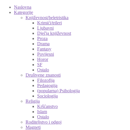
Naslovna
Kategorije
Književnost/beletristika
Krimići/trileri
Ljubavni
Dječja književnost
Proza
Drama
Fantasy
Povijesni
Horor
SF
Ostalo
Društvene znanosti
Filozofija
Pedagogija
(popularna) Psihologija
Sociologija
Religija
Kršćanstvo
Islam
Ostalo
Roditeljstvo i odgoj
Magneti