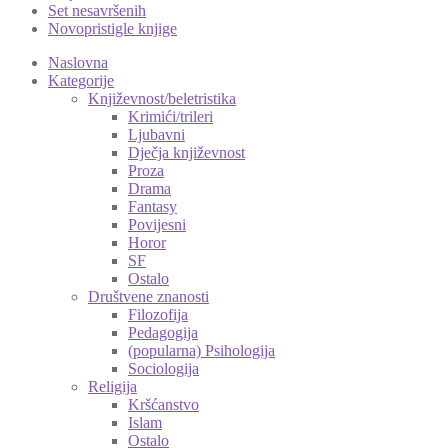
Set nesavršenih
Novopristigle knjige
Naslovna
Kategorije
Književnost/beletristika
Krimići/trileri
Ljubavni
Dječja književnost
Proza
Drama
Fantasy
Povijesni
Horor
SF
Ostalo
Društvene znanosti
Filozofija
Pedagogija
(popularna) Psihologija
Sociologija
Religija
Kršćanstvo
Islam
Ostalo