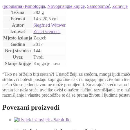
(popularna) Psihologija
,
Novopristigle knjige
,
Samopomoć
,
Zdravlje
Težina
282 g
Format
14 x 20,5 cm
Autor
Siegfried Wittwer
Izdavač
Znaci vremena
Mjesto izdanja
Zagreb
Godina
2017
Broj stranica
144
Uvez
Tvrdi
Stanje knjige
Knjiga je nova
“Tko ne bi želio biti sretan?! Unatoč želji za srećom, mnogi ljudi muč
strahovi i bolesti postaju kapi gorčine čak i u najsjajnijim životnim 
nešto što se jednostavno ne može promijeniti. Smatrajući sreću samo ilu
sretan jer naša sreća uvelike ovisi o našem načinu razmišljanja te o
razmišljanje i vlastite predodžbe te da se prema životu i ljudima post
Povezani proizvodi