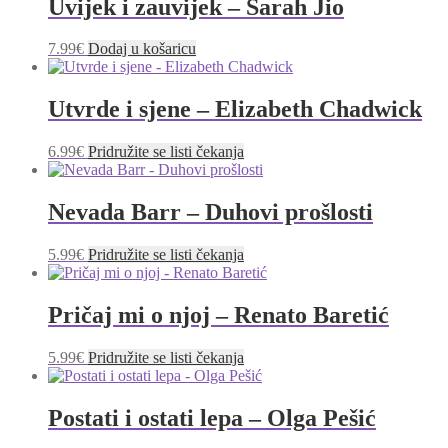
Uvijek i zauvijek – Sarah Jio
7.99
€
Dodaj u košaricu
Utvrde i sjene – Elizabeth Chadwick
6.99
€
Pridružite se listi čekanja
Nevada Barr – Duhovi prošlosti
5.99
€
Pridružite se listi čekanja
Pričaj mi o njoj – Renato Baretić
5.99
€
Pridružite se listi čekanja
Postati i ostati lepa – Olga Pešić