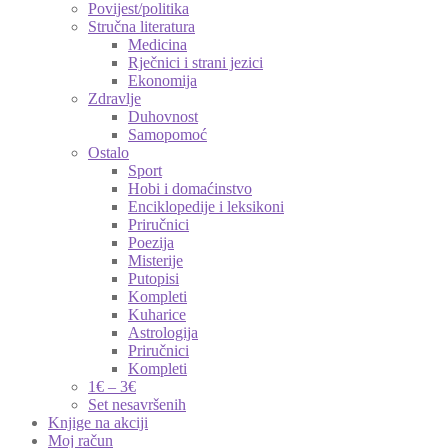
Povijest/politika
Stručna literatura
Medicina
Rječnici i strani jezici
Ekonomija
Zdravlje
Duhovnost
Samopomoć
Ostalo
Sport
Hobi i domaćinstvo
Enciklopedije i leksikoni
Priručnici
Poezija
Misterije
Putopisi
Kompleti
Kuharice
Astrologija
Priručnici
Kompleti
1€ – 3€
Set nesavršenih
Knjige na akciji
Moj račun