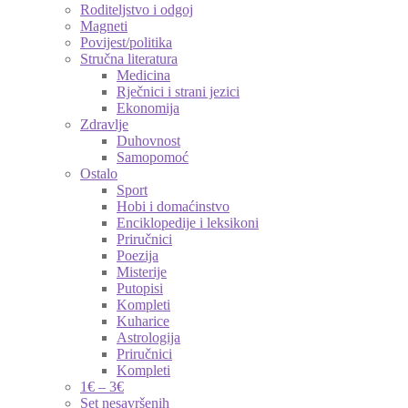
Roditeljstvo i odgoj
Magneti
Povijest/politika
Stručna literatura
Medicina
Rječnici i strani jezici
Ekonomija
Zdravlje
Duhovnost
Samopomoć
Ostalo
Sport
Hobi i domaćinstvo
Enciklopedije i leksikoni
Priručnici
Poezija
Misterije
Putopisi
Kompleti
Kuharice
Astrologija
Priručnici
Kompleti
1€ – 3€
Set nesavršenih