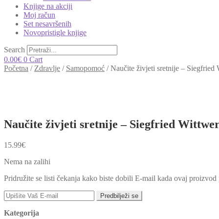
Knjige na akciji
Moj račun
Set nesavršenih
Novopristigle knjige
Search
0.00
€
0
Cart
Početna
/
Zdravlje
/
Samopomoć
/
Naučite živjeti sretnije – Siegfried
Naučite živjeti sretnije – Siegfried Wittwer
15.99
€
Nema na zalihi
Pridružite se listi čekanja kako biste dobili E-mail kada ovaj proizvo
Predbilježi se
Kategorija