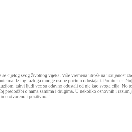
e se cijelog svog životnog vijeka. Više vremena utroše na uzrujanost zbo
trenutcima. Iz tog razloga mnoge osobe počinju odustajati. Pomire se s č
zijom, takvi ljudi već su odavno odustali od nje kao svoga cilja. No to 
 našoj predodžbi o nama samima i drugima. U nekoliko osnovnih i razuml
avimo otvoreno i pozitivno.”