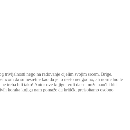
g trivijalnosti nego na radovanje cijelim svojim srcem. Brige,
injenicom da su nesretne kao da je to nešto neugodno, ali normalno te
ne treba biti tako! Autor ove knjige tvrdi da se može naučiti biti
jivih koraka knjiga nam pomaže da kritički preispitamo osobno