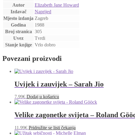
Autor
Elizabeth Jane Howard
Izdavač
Naprijed
Mjesto izdanja
Zagreb
Godina
1988
Broj stranica
305
Uvez
Tvrdi
Stanje knjige
Vrlo dobro
Povezani proizvodi
Uvijek i zauvijek – Sarah Jio
7.99
€
Dodaj u košaricu
Velike zagonetke svijeta – Roland Göö
11.99
€
Pridružite se listi čekanja