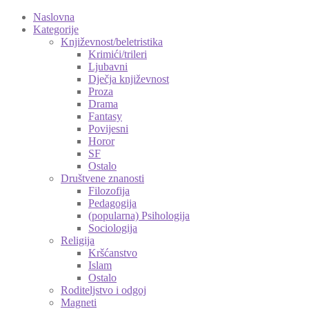
Naslovna
Kategorije
Književnost/beletristika
Krimići/trileri
Ljubavni
Dječja književnost
Proza
Drama
Fantasy
Povijesni
Horor
SF
Ostalo
Društvene znanosti
Filozofija
Pedagogija
(popularna) Psihologija
Sociologija
Religija
Kršćanstvo
Islam
Ostalo
Roditeljstvo i odgoj
Magneti