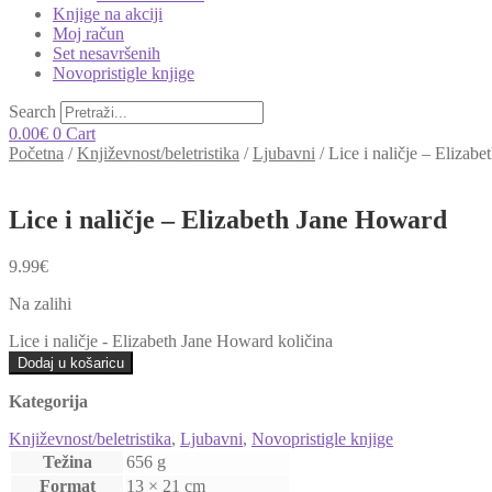
Knjige na akciji
Moj račun
Set nesavršenih
Novopristigle knjige
Search
0.00
€
0
Cart
Početna
/
Književnost/beletristika
/
Ljubavni
/
Lice i naličje – Elizab
Lice i naličje – Elizabeth Jane Howard
9.99
€
Na zalihi
Lice i naličje - Elizabeth Jane Howard količina
Dodaj u košaricu
Kategorija
Književnost/beletristika
,
Ljubavni
,
Novopristigle knjige
Težina
656 g
Format
13 × 21 cm