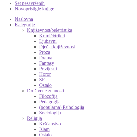
Set nesavršenih
Novopristigle knjige
Naslovna
Kategorije
Književnost/beletristika
Krimići/trileri
Ljubavni
Dječja književnost
Proza
Drama
Fantasy
Povijesni
Horor
SF
Ostalo
Društvene znanosti
Filozofija
Pedagogija
(popularna) Psihologija
Sociologija
Religija
Kršćanstvo
Islam
Ostalo