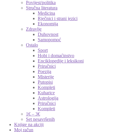
Povijest/politika
Stručna literatura
Medicina
Rječnici i strani jezici
Ekonomija
Zdravlje
Duhovnost
Samopomoć
Ostalo
Sport
Hobi i domaćinstvo
Enciklopedije i leksikoni
Priručnici
Poezija
Misterije
Putopisi
Kompleti
Kuharice
Astrologija
Priručnici
Kompleti
1€ – 3€
Set nesavršenih
Knjige na akciji
Moj račun