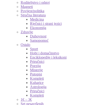
Roditeljstvo i odgoj
Magneti
Povijest/politika
Stručna literatura
Medicina
Rječnici i strani jezici
Ekonomija
Zdravlje
Duhovnost
Samopomoć
Ostalo
Sport
Hobi i domaćinstvo
Enciklopedije i leksikoni
Priručnici
Poezija
Misterije
Putopisi
Kompleti
Kuharice
Astrologija
Priručnici
Kompleti
1€ – 3€
Set nesavršenih