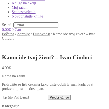
Knjige na akciji
Moj račun
Set nesavršenih
Novopristigle knjige
Search
0.00
€
0
Cart
Početna
/
Zdravlje
/
Duhovnost
/
Kamo ide tvoj život? – Ivan
Cindori
Kamo ide tvoj život? – Ivan Cindori
4.99
€
Nema na zalihi
Pridružite se listi čekanja kako biste dobili E-mail kada ovaj
proizvod postane dostupan.
Predbilježi se
Kategorija