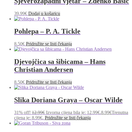
Sjeverozapadni vjetar – Zdenko Bašić
39.99
€
Dodaj u košaricu
Pohlepa – P. A. Tickle
8.50
€
Pridružite se listi čekanja
Djevojčica sa šibicama – Hans
Christian Andersen
8.50
€
Pridružite se listi čekanja
Slika Doriana Graya – Oscar Wilde
31% off!
12.99
€
Izvorna cijena bila je: 12.99€.
8.99
€
Trenutna
cijena je: 8.99€.
Pridružite se listi čekanja