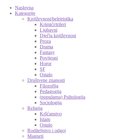
Naslovna
Kategorije
Književnost/beletristika
Krimići/trileri
Ljubavni
Dječja književnost
Proza
Drama
Fantasy
Povijesni
Horor
SF
Ostalo
Društvene znanosti
Filozofija
Pedagogija
(popularna) Psihologija
Sociologija
Religija
Kršćanstvo
Islam
Ostalo
Roditeljstvo i odgoj
Magneti