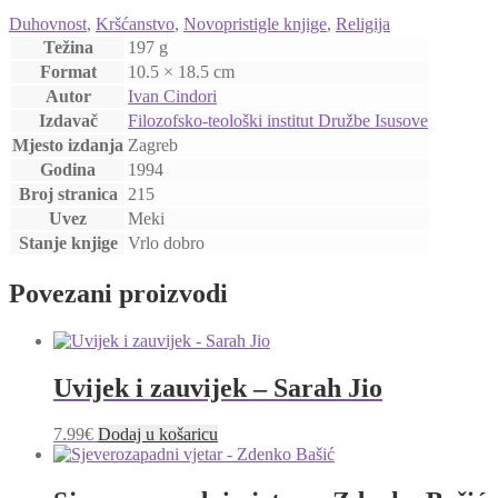
Duhovnost
,
Kršćanstvo
,
Novopristigle knjige
,
Religija
Težina
197 g
Format
10.5 × 18.5 cm
Autor
Ivan Cindori
Izdavač
Filozofsko-teološki institut Družbe Isusove
Mjesto izdanja
Zagreb
Godina
1994
Broj stranica
215
Uvez
Meki
Stanje knjige
Vrlo dobro
Povezani proizvodi
Uvijek i zauvijek – Sarah Jio
7.99
€
Dodaj u košaricu