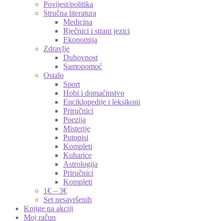
Povijest/politika
Stručna literatura
Medicina
Rječnici i strani jezici
Ekonomija
Zdravlje
Duhovnost
Samopomoć
Ostalo
Sport
Hobi i domaćinstvo
Enciklopedije i leksikoni
Priručnici
Poezija
Misterije
Putopisi
Kompleti
Kuharice
Astrologija
Priručnici
Kompleti
1€ – 3€
Set nesavršenih
Knjige na akciji
Moj račun