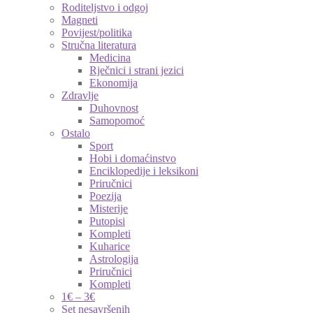
Roditeljstvo i odgoj
Magneti
Povijest/politika
Stručna literatura
Medicina
Rječnici i strani jezici
Ekonomija
Zdravlje
Duhovnost
Samopomoć
Ostalo
Sport
Hobi i domaćinstvo
Enciklopedije i leksikoni
Priručnici
Poezija
Misterije
Putopisi
Kompleti
Kuharice
Astrologija
Priručnici
Kompleti
1€ – 3€
Set nesavršenih