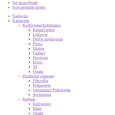
Set nesavršenih
Novopristigle knjige
Naslovna
Kategorije
Književnost/beletristika
Krimići/trileri
Ljubavni
Dječja književnost
Proza
Drama
Fantasy
Povijesni
Horor
SF
Ostalo
Društvene znanosti
Filozofija
Pedagogija
(popularna) Psihologija
Sociologija
Religija
Kršćanstvo
Islam
Ostalo