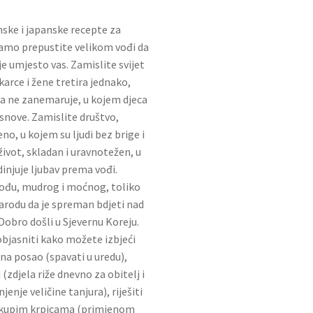
ske i japanske recepte za
samo prepustite velikom vođi da
e umjesto vas. Zamislite svijet
arce i žene tretira jednako,
, a ne zanemaruje, u kojem djeca
snove. Zamislite društvo,
no, u kojem su ljudi bez brige i
život, skladan i uravnotežen, u
dinjuje ljubav prema vođi.
vođu, mudrog i moćnog, toliko
rodu da je spreman bdjeti nad
 Dobro došli u Sjevernu Koreju.
bjasniti kako možete izbjeći
 na posao (spavati u uredu),
(zdjela riže dnevno za obitelj i
nje veličine tanjura), riješiti
 skupim krpicama (primjenom