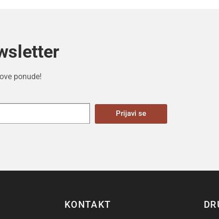
wsletter
 nove ponude!
Prijavi se
KONTAKT
DR