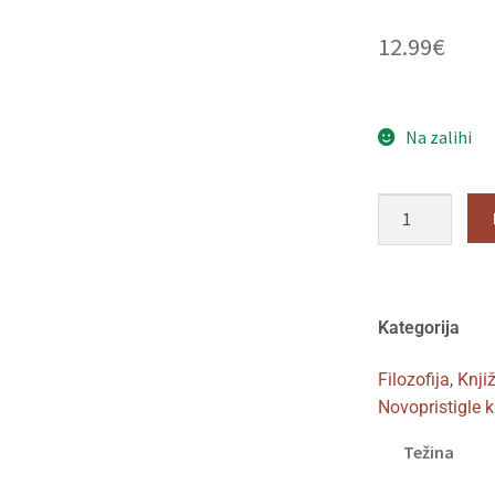
12.99
€
Na zalihi
Kategorija
Filozofija
,
Knji
Novopristigle k
Težina