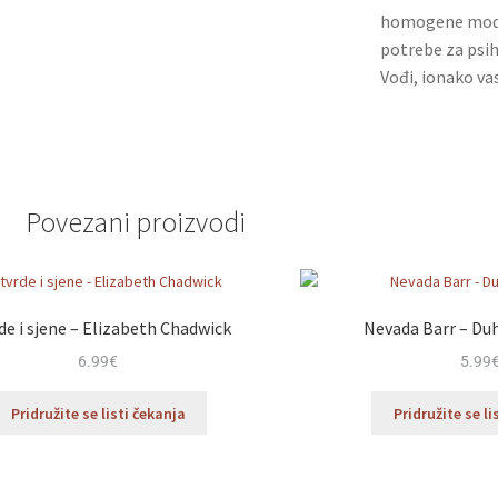
homogene modne
potrebe za psih
Vođi, ionako va
Povezani proizvodi
de i sjene – Elizabeth Chadwick
Nevada Barr – Duh
6.99
€
5.99
Pridružite se listi čekanja
Pridružite se li