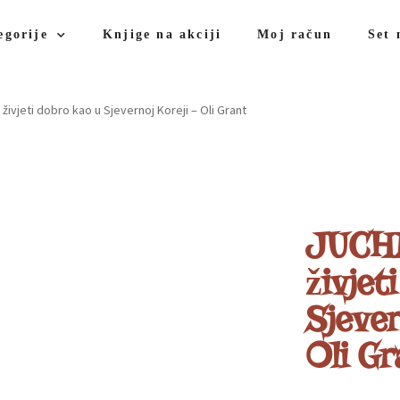
egorije
Knjige na akciji
Moj račun
Set 
živjeti dobro kao u Sjevernoj Koreji – Oli Grant
JUCHE
živjet
Sjever
Oli Gr