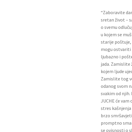
“Zaboravite dan
sretan život – 
o svemu odlučuj
u kojem se mušk
starije poštuje
mogu ostvariti 
ljubazno i pošte
jada. Zamislite 
kojem ljude uje
Zamislite tog 
odanog svom na
svakim od njih.
JUCHE će vam o
stres kašnjenja
brzo smršavjeti 
promptno smanje
se ovisnosti o