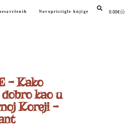
0.00
€
nesavršenih
Novopristigle knjige
 – Kako
i dobro kao u
noj Koreji –
ant