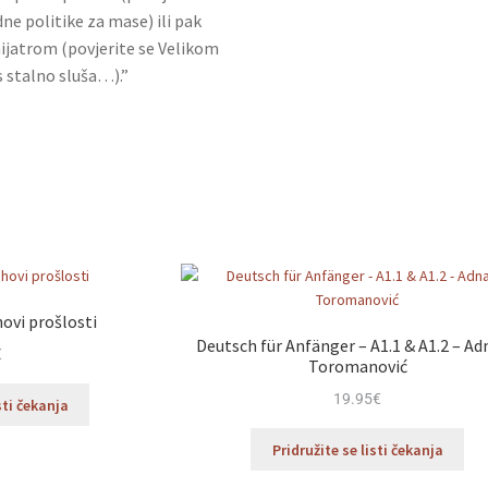
 politike za mase) ili pak
ijatrom (povjerite se Velikom
s stalno sluša…).”
ovi prošlosti
Deutsch für Anfänger – A1.1 & A1.2 – A
€
Toromanović
19.95
€
sti čekanja
Pridružite se listi čekanja