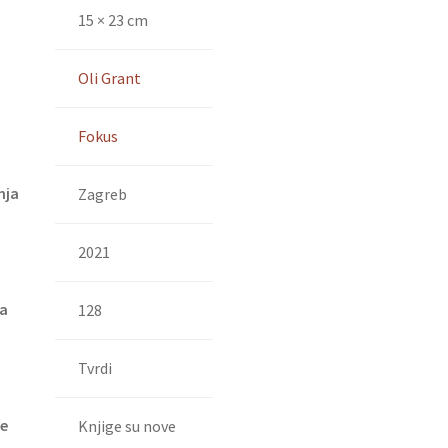
15 × 23 cm
Oli Grant
Fokus
nja
Zagreb
2021
ca
128
Tvrdi
ge
Knjige su nove