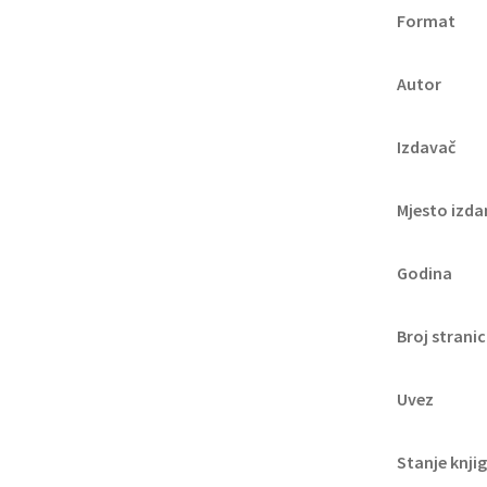
Format
Autor
Izdavač
Mjesto izda
Godina
Broj strani
Uvez
Stanje knji