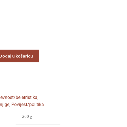
Dodaj u košaricu
ževnost/beletristika
,
njige
,
Povijest/politika
300 g