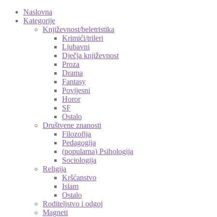
Naslovna
Kategorije
Književnost/beletristika
Krimići/trileri
Ljubavni
Dječja književnost
Proza
Drama
Fantasy
Povijesni
Horor
SF
Ostalo
Društvene znanosti
Filozofija
Pedagogija
(popularna) Psihologija
Sociologija
Religija
Kršćanstvo
Islam
Ostalo
Roditeljstvo i odgoj
Magneti