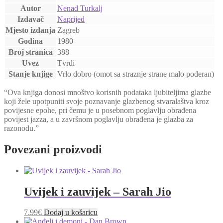
Autor
Nenad Turkalj
Izdavač
Naprijed
Mjesto izdanja
Zagreb
Godina
1980
Broj stranica
388
Uvez
Tvrdi
Stanje knjige
Vrlo dobro (omot sa straznje strane malo poderan)
“Ova knjiga donosi mnoštvo korisnih podataka ljubiteljima glazbe
koji žele upotpuniti svoje poznavanje glazbenog stvaralaštva kroz
povijesne epohe, pri čemu je u posebnom poglavlju obrađena
povijest jazza, a u završnom poglavlju obrađena je glazba za
razonodu.”
Povezani proizvodi
Uvijek i zauvijek – Sarah Jio
7.99
€
Dodaj u košaricu