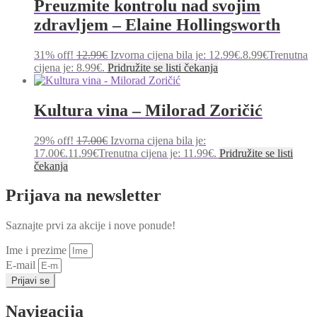
Preuzmite kontrolu nad svojim
zdravljem – Elaine Hollingsworth
31% off!
12.99
€
Izvorna cijena bila je: 12.99€.
8.99
€
Trenutna
cijena je: 8.99€.
Pridružite se listi čekanja
Kultura vina – Milorad Zoričić
29% off!
17.00
€
Izvorna cijena bila je:
17.00€.
11.99
€
Trenutna cijena je: 11.99€.
Pridružite se listi
čekanja
Prijava na newsletter
Saznajte prvi za akcije i nove ponude!
Ime i prezime
E-mail
Prijavi se
Navigacija