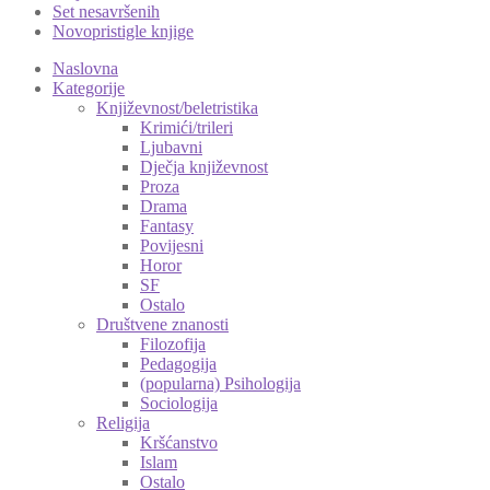
Set nesavršenih
Novopristigle knjige
Naslovna
Kategorije
Književnost/beletristika
Krimići/trileri
Ljubavni
Dječja književnost
Proza
Drama
Fantasy
Povijesni
Horor
SF
Ostalo
Društvene znanosti
Filozofija
Pedagogija
(popularna) Psihologija
Sociologija
Religija
Kršćanstvo
Islam
Ostalo