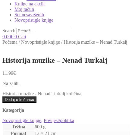
Knjige na akciji
Moj račun
Set nesavršenih
Novopristigle knjige
Search
0.00
€
0
Cart
Početna
/
Novopristigle knjige
/
Historija muzike – Nenad Turkalj
Historija muzike – Nenad Turkalj
11.99
€
Na zalihi
Historija muzike - Nenad Turkalj količina
Dodaj u košaricu
Kategorija
Novopristigle knjige
,
Povijest/politika
Težina
600 g
Format
13 × 21 cm