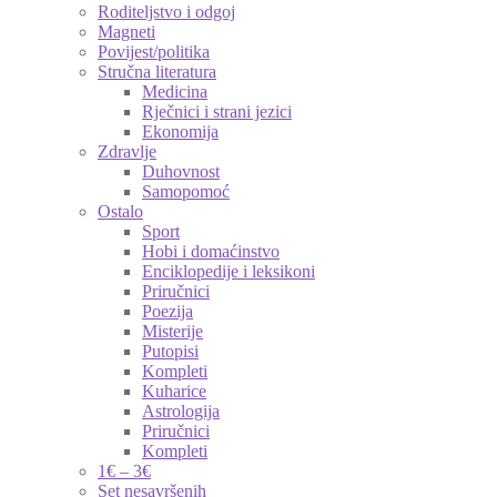
Roditeljstvo i odgoj
Magneti
Povijest/politika
Stručna literatura
Medicina
Rječnici i strani jezici
Ekonomija
Zdravlje
Duhovnost
Samopomoć
Ostalo
Sport
Hobi i domaćinstvo
Enciklopedije i leksikoni
Priručnici
Poezija
Misterije
Putopisi
Kompleti
Kuharice
Astrologija
Priručnici
Kompleti
1€ – 3€
Set nesavršenih