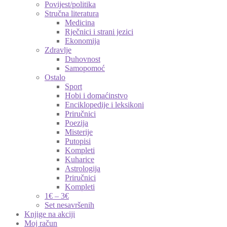
Povijest/politika
Stručna literatura
Medicina
Rječnici i strani jezici
Ekonomija
Zdravlje
Duhovnost
Samopomoć
Ostalo
Sport
Hobi i domaćinstvo
Enciklopedije i leksikoni
Priručnici
Poezija
Misterije
Putopisi
Kompleti
Kuharice
Astrologija
Priručnici
Kompleti
1€ – 3€
Set nesavršenih
Knjige na akciji
Moj račun