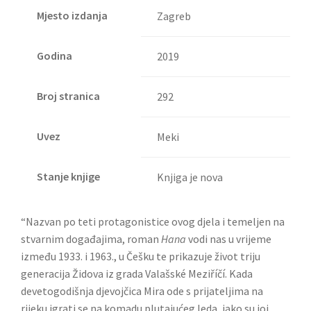
Mjesto izdanja
Zagreb
Godina
2019
Broj stranica
292
Uvez
Meki
Stanje knjige
Knjiga je nova
“Nazvan po teti protagonistice ovog djela i temeljen na
stvarnim događajima, roman
Hana
vodi nas u vrijeme
između 1933. i 1963., u Češku te prikazuje život triju
generacija Židova iz grada Valašské Meziříčí. Kada
devetogodišnja djevojčica Mira ode s prijateljima na
rijeku igrati se na komadu plutajućeg leda, iako su joj