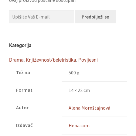
Predbilježi se
Kategorija
Drama
,
Književnost/beletristika
,
Povijesni
Težina
500 g
Format
14 × 22 cm
Autor
Alena Mornštajnová
Izdavač
Hena com