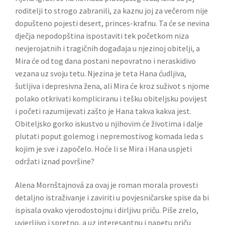
roditelji to strogo zabranili, za kaznu joj za večerom nije
dopušteno pojesti desert, princes-krafnu. Ta će se nevina
dječja nepodopština ispostaviti tek početkom niza
nevjerojatnih i tragičnih događaja u njezinoj obitelji, a
Mira će od tog dana postani nepovratno i neraskidivo
vezana uz svoju tetu. Njezina je teta Hana ćudljiva,
šutljiva i depresivna žena, ali Mira će kroz suživot s njome
polako otkrivati kompliciranu i tešku obiteljsku povijest
i početi razumijevati zašto je Hana takva kakva jest.
Obiteljsko gorko iskustvo u njihovim će životima i dalje
plutati poput golemog i nepremostivog komada leda s
kojim je sve i započelo. Hoće li se Mira i Hana uspjeti
održati iznad površine?
Alena Mornštajnová za ovaj je roman morala provesti
detaljno istraživanje i zaviriti u povjesničarske spise da bi
ispisala ovako vjerodostojnu i dirljivu priču. Piše zrelo,
uvjerljivo i spretno, a uz interesantnu i napetu priču