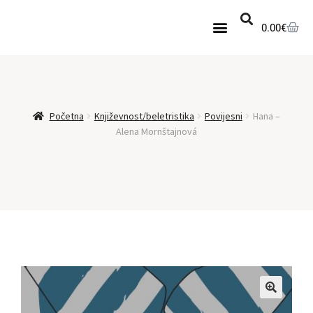
0.00
€
Početna
Književnost/beletristika
Povijesni
Hana –
Alena Mornštajnová