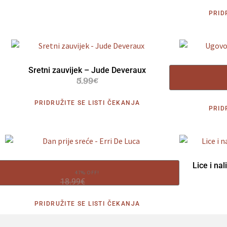
PRID
Sretni zauvijek – Jude Deveraux
Ugovor 
5.99
€
PRIDRUŽITE SE LISTI ČEKANJA
PRID
Dan prije sreće – Erri De Luca
Lice i na
47% OFF!
18.99
€
9.99
€
PRIDRUŽITE SE LISTI ČEKANJA