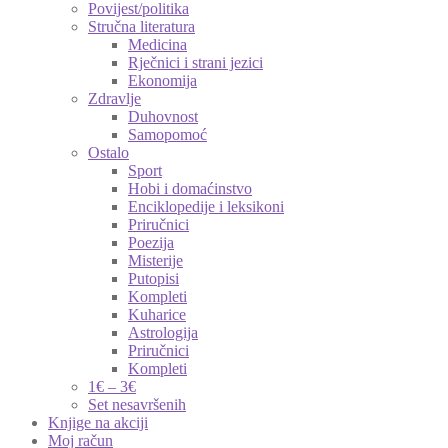
Povijest/politika
Stručna literatura
Medicina
Rječnici i strani jezici
Ekonomija
Zdravlje
Duhovnost
Samopomoć
Ostalo
Sport
Hobi i domaćinstvo
Enciklopedije i leksikoni
Priručnici
Poezija
Misterije
Putopisi
Kompleti
Kuharice
Astrologija
Priručnici
Kompleti
1€ – 3€
Set nesavršenih
Knjige na akciji
Moj račun