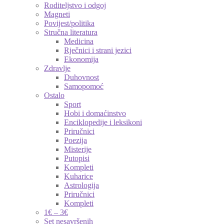
Roditeljstvo i odgoj
Magneti
Povijest/politika
Stručna literatura
Medicina
Rječnici i strani jezici
Ekonomija
Zdravlje
Duhovnost
Samopomoć
Ostalo
Sport
Hobi i domaćinstvo
Enciklopedije i leksikoni
Priručnici
Poezija
Misterije
Putopisi
Kompleti
Kuharice
Astrologija
Priručnici
Kompleti
1€ – 3€
Set nesavršenih