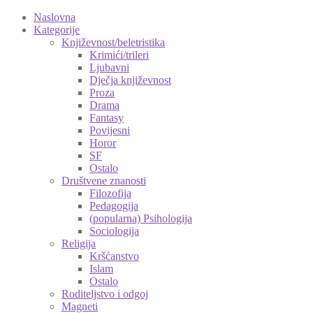
Naslovna
Kategorije
Književnost/beletristika
Krimići/trileri
Ljubavni
Dječja književnost
Proza
Drama
Fantasy
Povijesni
Horor
SF
Ostalo
Društvene znanosti
Filozofija
Pedagogija
(popularna) Psihologija
Sociologija
Religija
Kršćanstvo
Islam
Ostalo
Roditeljstvo i odgoj
Magneti