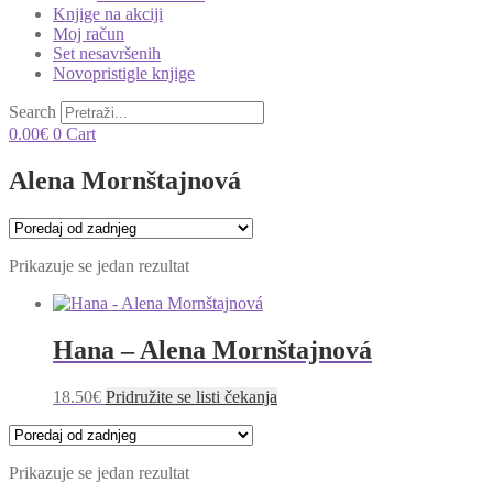
Knjige na akciji
Moj račun
Set nesavršenih
Novopristigle knjige
Search
0.00
€
0
Cart
Alena Mornštajnová
Prikazuje se jedan rezultat
Hana – Alena Mornštajnová
18.50
€
Pridružite se listi čekanja
Prikazuje se jedan rezultat