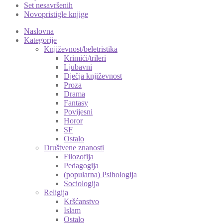
Set nesavršenih
Novopristigle knjige
Naslovna
Kategorije
Književnost/beletristika
Krimići/trileri
Ljubavni
Dječja književnost
Proza
Drama
Fantasy
Povijesni
Horor
SF
Ostalo
Društvene znanosti
Filozofija
Pedagogija
(popularna) Psihologija
Sociologija
Religija
Kršćanstvo
Islam
Ostalo