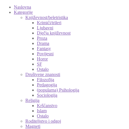
Naslovna
Kategorije
Književnost/beletristika
Krimići/trileri
Ljubavni
Dječja književnost
Proza
Drama
Fantasy
Povijesni
Horor
SF
Ostalo
Društvene znanosti
Filozofija
Pedagogija
(popularna) Psihologija
Sociologija
Religija
Kršćanstvo
Islam
Ostalo
Roditeljstvo i odgoj
Magneti