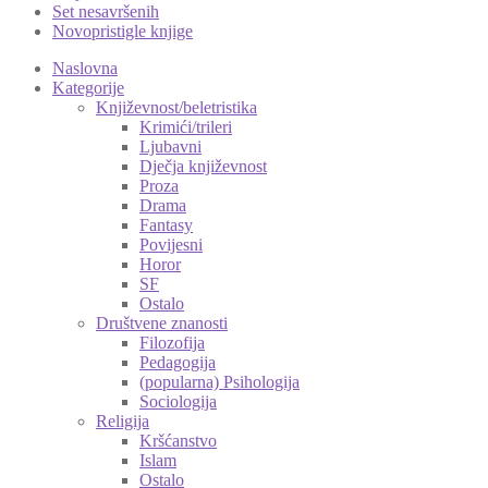
Set nesavršenih
Novopristigle knjige
Naslovna
Kategorije
Književnost/beletristika
Krimići/trileri
Ljubavni
Dječja književnost
Proza
Drama
Fantasy
Povijesni
Horor
SF
Ostalo
Društvene znanosti
Filozofija
Pedagogija
(popularna) Psihologija
Sociologija
Religija
Kršćanstvo
Islam
Ostalo