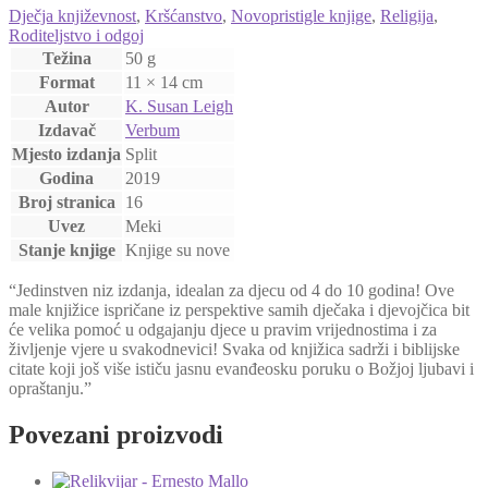
Dječja književnost
,
Kršćanstvo
,
Novopristigle knjige
,
Religija
,
Roditeljstvo i odgoj
Težina
50 g
Format
11 × 14 cm
Autor
K. Susan Leigh
Izdavač
Verbum
Mjesto izdanja
Split
Godina
2019
Broj stranica
16
Uvez
Meki
Stanje knjige
Knjige su nove
“Jedinstven niz izdanja, idealan za djecu od 4 do 10 godina! Ove
male knjižice ispričane iz perspektive samih dječaka i djevojčica bit
će velika pomoć u odgajanju djece u pravim vrijednostima i za
življenje vjere u svakodnevici! Svaka od knjižica sadrži i biblijske
citate koji još više ističu jasnu evanđeosku poruku o Božjoj ljubavi i
opraštanju.”
Povezani proizvodi