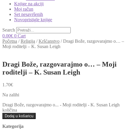
Knjige na akciji
Moj račun
Set nesavršenih
Novopristigle knjige
Search
0.00
€
0
Cart
Početna
/
Religija
/
Kršćanstvo
/
Dragi Bože, razgovarajmo o… –
Moji roditelji – K. Susan Leigh
Dragi Bože, razgovarajmo o… – Moji
roditelji – K. Susan Leigh
1.70
€
Na zalihi
Dragi Bože, razgovarajmo o... - Moji roditelji - K. Susan Leigh
količina
Dodaj u košaricu
Kategorija