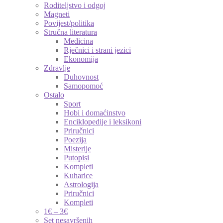
Roditeljstvo i odgoj
Magneti
Povijest/politika
Stručna literatura
Medicina
Rječnici i strani jezici
Ekonomija
Zdravlje
Duhovnost
Samopomoć
Ostalo
Sport
Hobi i domaćinstvo
Enciklopedije i leksikoni
Priručnici
Poezija
Misterije
Putopisi
Kompleti
Kuharice
Astrologija
Priručnici
Kompleti
1€ – 3€
Set nesavršenih