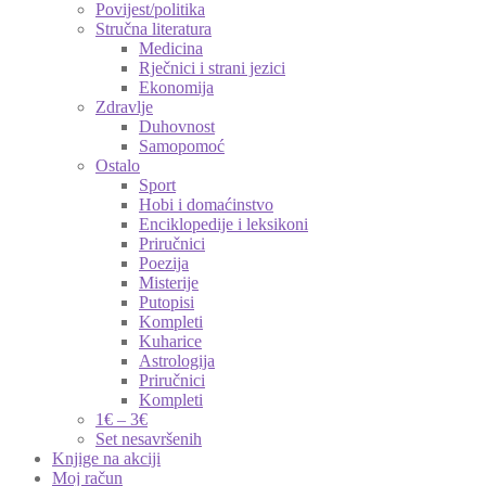
Povijest/politika
Stručna literatura
Medicina
Rječnici i strani jezici
Ekonomija
Zdravlje
Duhovnost
Samopomoć
Ostalo
Sport
Hobi i domaćinstvo
Enciklopedije i leksikoni
Priručnici
Poezija
Misterije
Putopisi
Kompleti
Kuharice
Astrologija
Priručnici
Kompleti
1€ – 3€
Set nesavršenih
Knjige na akciji
Moj račun