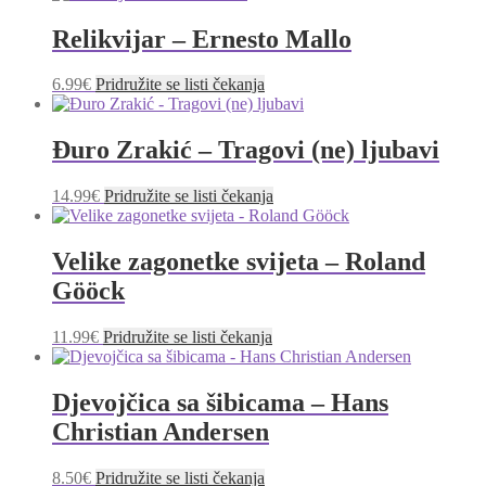
Relikvijar – Ernesto Mallo
6.99
€
Pridružite se listi čekanja
Đuro Zrakić – Tragovi (ne) ljubavi
14.99
€
Pridružite se listi čekanja
Velike zagonetke svijeta – Roland
Gööck
11.99
€
Pridružite se listi čekanja
Djevojčica sa šibicama – Hans
Christian Andersen
8.50
€
Pridružite se listi čekanja