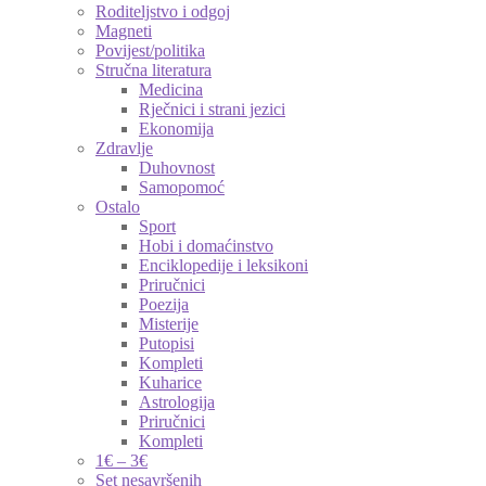
Roditeljstvo i odgoj
Magneti
Povijest/politika
Stručna literatura
Medicina
Rječnici i strani jezici
Ekonomija
Zdravlje
Duhovnost
Samopomoć
Ostalo
Sport
Hobi i domaćinstvo
Enciklopedije i leksikoni
Priručnici
Poezija
Misterije
Putopisi
Kompleti
Kuharice
Astrologija
Priručnici
Kompleti
1€ – 3€
Set nesavršenih