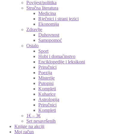
Povijest/politika
Stručna literatura
Medicina
Rječnici i strani jezici
Ekonomija
Zdravlje
Duhovnost
Samopomoć
Ostalo
Sport
Hobi i domaćinstvo
Enciklopedije i leksikoni
Priručnici
Poezija
Misterije
Putopisi
Kompleti
Kuharice
Astrologija
Priručnici
Kompleti
1€ – 3€
Set nesavršenih
Knjige na akciji
Moj račun