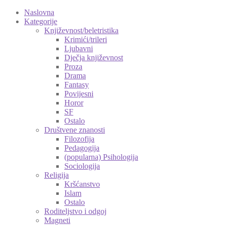
Naslovna
Kategorije
Književnost/beletristika
Krimići/trileri
Ljubavni
Dječja književnost
Proza
Drama
Fantasy
Povijesni
Horor
SF
Ostalo
Društvene znanosti
Filozofija
Pedagogija
(popularna) Psihologija
Sociologija
Religija
Kršćanstvo
Islam
Ostalo
Roditeljstvo i odgoj
Magneti