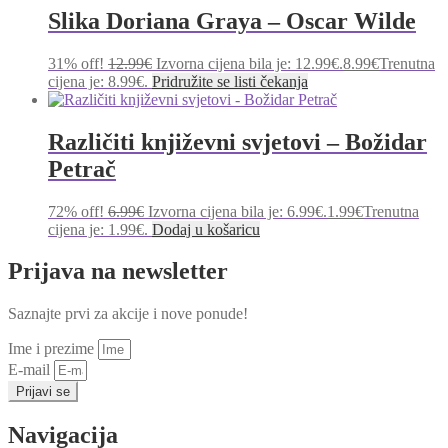
Slika Doriana Graya – Oscar Wilde
31% off!
12.99
€
Izvorna cijena bila je: 12.99€.
8.99
€
Trenutna
cijena je: 8.99€.
Pridružite se listi čekanja
Različiti književni svjetovi – Božidar
Petrač
72% off!
6.99
€
Izvorna cijena bila je: 6.99€.
1.99
€
Trenutna
cijena je: 1.99€.
Dodaj u košaricu
Prijava na newsletter
Saznajte prvi za akcije i nove ponude!
Ime i prezime
E-mail
Prijavi se
Navigacija