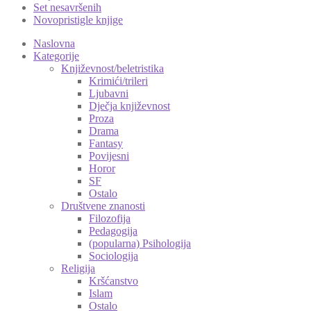
Set nesavršenih
Novopristigle knjige
Naslovna
Kategorije
Književnost/beletristika
Krimići/trileri
Ljubavni
Dječja književnost
Proza
Drama
Fantasy
Povijesni
Horor
SF
Ostalo
Društvene znanosti
Filozofija
Pedagogija
(popularna) Psihologija
Sociologija
Religija
Kršćanstvo
Islam
Ostalo