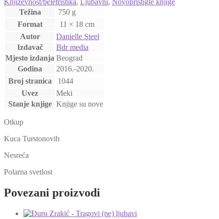
Književnost/beletristika
,
Ljubavni
,
Novopristigle knjige
Težina
750 g
Format
11 × 18 cm
Autor
Danielle Steel
Izdavač
Bdr media
Mjesto izdanja
Beograd
Godina
2016.-2020.
Broj stranica
1044
Uvez
Meki
Stanje knjige
Knjige su nove
Otkup
Kuca Turstonovih
Nesreća
Polarna svetlost
Povezani proizvodi