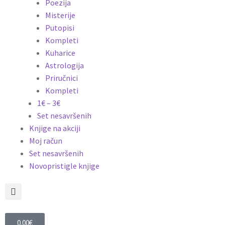
Poezija
Misterije
Putopisi
Kompleti
Kuharice
Astrologija
Priručnici
Kompleti
1€ – 3€
Set nesavršenih
Knjige na akciji
Moj račun
Set nesavršenih
Novopristigle knjige
0.00
€