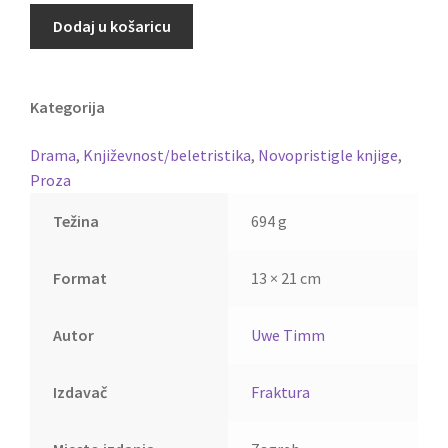
Dodaj u košaricu
Kategorija
Drama
,
Književnost/beletristika
,
Novopristigle knjige
,
Proza
Težina
694 g
Format
13 × 21 cm
Autor
Uwe Timm
Izdavač
Fraktura