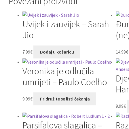
Povezani proizvodi
Uvijek i zauvijek – Sarah
Đur
Jio
(ne
7.99
€
Dodaj u košaricu
14.99
€
Veronika je odlučila
Dje
umrijeti – Paulo Coelho
Han
9.99
€
Pridružite se listi čekanja
9.99
€
Parsifalova slagalica –
Razl