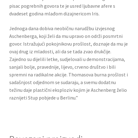
pisac pogrebnih govora te je usred ljubavne afere s
dvadeset godina mlađom dizajnericom Iris.
Jednoga dana dobiva neobičnu narudžbu izvjesnog
Aschenberga, koji želi da mu upravo on održi posmrtni
govor. Istražujući pokojnikovu prošlost, doznaje da mu je
ovaj drug iz mladosti, ali da se tada zvao drukčije.
Zajedno su dijelili letke, sudjelovali u demonstracijama,
sanjali bolje, pravednije, lijevo, crveno društvo i bili
spremni na radikalne akcije. Thomasova burna prošlost i
sadašnjost odjednom se sudaraju, a svemu dodatnu
težinu daje plastični eksploziv kojim je Aschenberg želio
raznijeti Stup pobjede u Berlinu.”