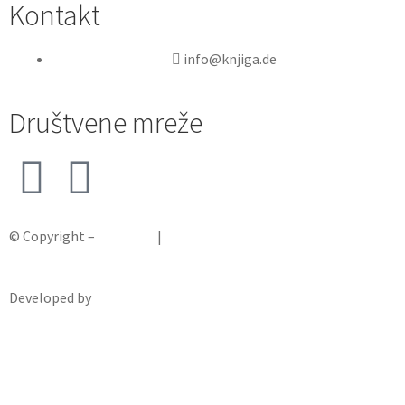
Kontakt
info@knjiga.de
Društvene mreže
© Copyright –
Knjiga.de
|
Pravila privatnosti
Developed by
krMedia