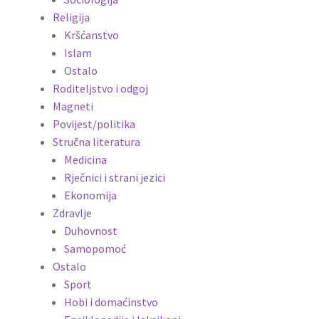
Religija
Kršćanstvo
Islam
Ostalo
Roditeljstvo i odgoj
Magneti
Povijest/politika
Stručna literatura
Medicina
Rječnici i strani jezici
Ekonomija
Zdravlje
Duhovnost
Samopomoć
Ostalo
Sport
Hobi i domaćinstvo