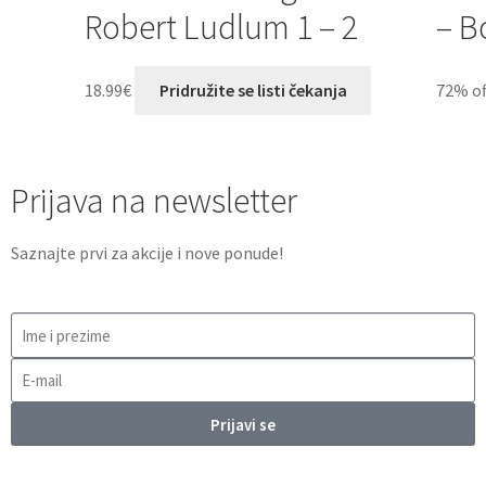
Robert Ludlum 1 – 2
– B
18.99
€
Pridružite se listi čekanja
72% of
Prijava na newsletter
Saznajte prvi za akcije i nove ponude!
Prijavi se