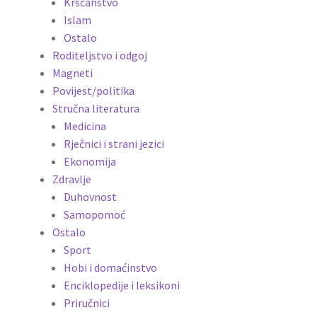
Kršćanstvo
Islam
Ostalo
Roditeljstvo i odgoj
Magneti
Povijest/politika
Stručna literatura
Medicina
Rječnici i strani jezici
Ekonomija
Zdravlje
Duhovnost
Samopomoć
Ostalo
Sport
Hobi i domaćinstvo
Enciklopedije i leksikoni
Priručnici