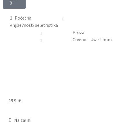
0
Početna
Književnost/beletristika
Proza
Crveno – Uwe Timm
19.99
€
Na zalihi