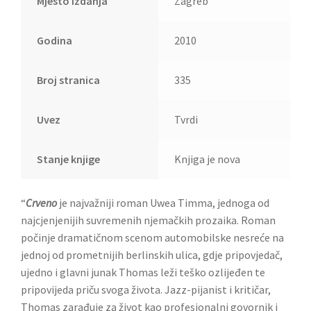
Mjesto izdanja
Zagreb
Godina
2010
Broj stranica
335
Uvez
Tvrdi
Stanje knjige
Knjiga je nova
“
Crveno
je najvažniji roman Uwea Timma, jednoga od
najcjenjenijih suvremenih njemačkih prozaika. Roman
počinje dramatičnom scenom automobilske nesreće na
jednoj od prometnijih berlinskih ulica, gdje pripovjedač,
ujedno i glavni junak Thomas leži teško ozlijeđen te
pripovijeda priču svoga života. Jazz-pijanist i kritičar,
Thomas zarađuje za život kao profesionalni govornik i