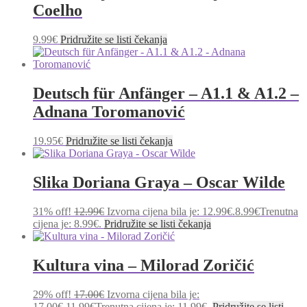
Coelho
9.99
€
Pridružite se listi čekanja
Deutsch für Anfänger – A1.1 & A1.2 –
Adnana Toromanović
19.95
€
Pridružite se listi čekanja
Slika Doriana Graya – Oscar Wilde
31% off!
12.99
€
Izvorna cijena bila je: 12.99€.
8.99
€
Trenutna
cijena je: 8.99€.
Pridružite se listi čekanja
Kultura vina – Milorad Zoričić
29% off!
17.00
€
Izvorna cijena bila je:
17.00€.
11.99
€
Trenutna cijena je: 11.99€.
Pridružite se listi