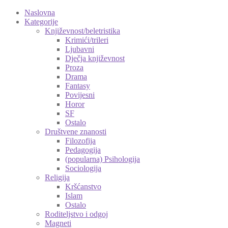
Naslovna
Kategorije
Književnost/beletristika
Krimići/trileri
Ljubavni
Dječja književnost
Proza
Drama
Fantasy
Povijesni
Horor
SF
Ostalo
Društvene znanosti
Filozofija
Pedagogija
(popularna) Psihologija
Sociologija
Religija
Kršćanstvo
Islam
Ostalo
Roditeljstvo i odgoj
Magneti