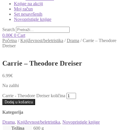
Knjige na akciji
Moj račun
Set nesavršenih
Novopristigle knjige
Search
0.00
€
0
Cart
Početna
/
Književnost/beletristika
/
Drama
/
Carrie – Theodore
Dreiser
Carrie – Theodore Dreiser
6.99
€
Na zalihi
Carrie - Theodore Dreiser količina
Dodaj u košaricu
Kategorija
Drama
,
Književnost/beletristika
,
Novopristigle knjige
Težina
600 g