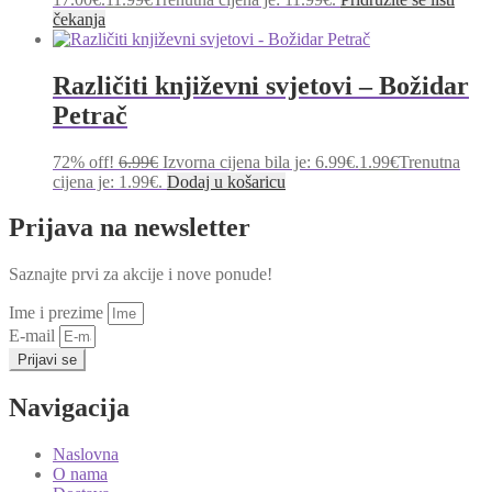
čekanja
Različiti književni svjetovi – Božidar
Petrač
72% off!
6.99
€
Izvorna cijena bila je: 6.99€.
1.99
€
Trenutna
cijena je: 1.99€.
Dodaj u košaricu
Prijava na newsletter
Saznajte prvi za akcije i nove ponude!
Ime i prezime
E-mail
Prijavi se
Navigacija
Naslovna
O nama