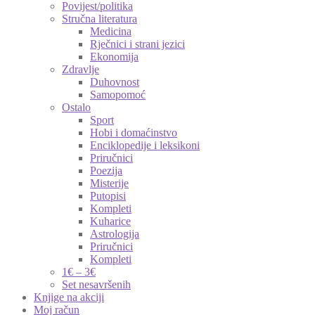
Povijest/politika
Stručna literatura
Medicina
Rječnici i strani jezici
Ekonomija
Zdravlje
Duhovnost
Samopomoć
Ostalo
Sport
Hobi i domaćinstvo
Enciklopedije i leksikoni
Priručnici
Poezija
Misterije
Putopisi
Kompleti
Kuharice
Astrologija
Priručnici
Kompleti
1€ – 3€
Set nesavršenih
Knjige na akciji
Moj račun