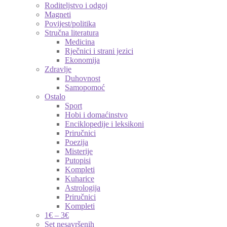
Roditeljstvo i odgoj
Magneti
Povijest/politika
Stručna literatura
Medicina
Rječnici i strani jezici
Ekonomija
Zdravlje
Duhovnost
Samopomoć
Ostalo
Sport
Hobi i domaćinstvo
Enciklopedije i leksikoni
Priručnici
Poezija
Misterije
Putopisi
Kompleti
Kuharice
Astrologija
Priručnici
Kompleti
1€ – 3€
Set nesavršenih