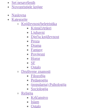
Set nesavršenih
Novopristigle knjige
Naslovna
Kategorije
Književnost/beletristika
Krimići/trileri
Ljubavni
Dječja književnost
Proza
Drama
Fantasy
Povijesni
Horor
SF
Ostalo
Društvene znanosti
Filozofija
Pedagogija
(popularna) Psihologija
Sociologija
Religija
Kršćanstvo
Islam
Ostalo