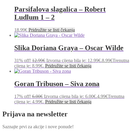
Parsifalova slagalica – Robert
Ludlum 1 – 2
18.99
€
Pridružite se listi čekanja
Slika Doriana Graya – Oscar Wilde
31% off!
12.99
€
Izvorna cijena bila je: 12.99€.
8.99
€
Trenutna
cijena je: 8.99€.
Pridružite se listi čekanja
Goran Tribuson – Siva zona
17% off!
6.00
€
Izvorna cijena bila je: 6.00€.
4.99
€
Trenutna
cijena je: 4.99€.
Pridružite se listi čekanja
Prijava na newsletter
Saznajte prvi za akcije i nove ponude!