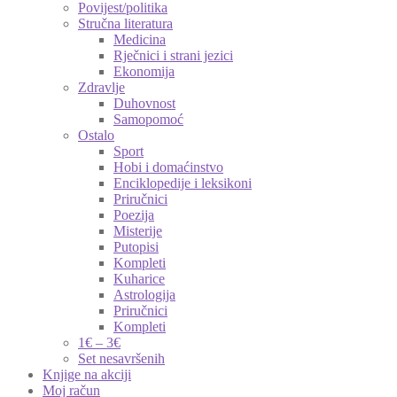
Povijest/politika
Stručna literatura
Medicina
Rječnici i strani jezici
Ekonomija
Zdravlje
Duhovnost
Samopomoć
Ostalo
Sport
Hobi i domaćinstvo
Enciklopedije i leksikoni
Priručnici
Poezija
Misterije
Putopisi
Kompleti
Kuharice
Astrologija
Priručnici
Kompleti
1€ – 3€
Set nesavršenih
Knjige na akciji
Moj račun