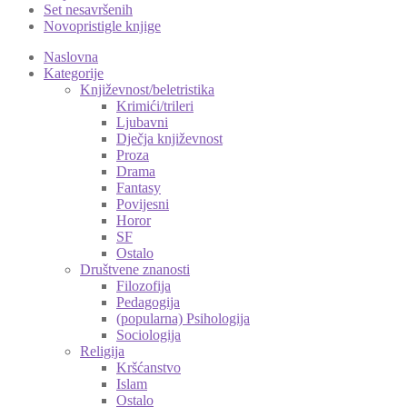
Set nesavršenih
Novopristigle knjige
Naslovna
Kategorije
Književnost/beletristika
Krimići/trileri
Ljubavni
Dječja književnost
Proza
Drama
Fantasy
Povijesni
Horor
SF
Ostalo
Društvene znanosti
Filozofija
Pedagogija
(popularna) Psihologija
Sociologija
Religija
Kršćanstvo
Islam
Ostalo