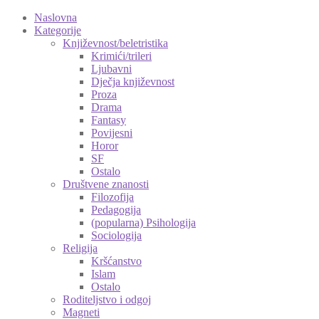
Naslovna
Kategorije
Književnost/beletristika
Krimići/trileri
Ljubavni
Dječja književnost
Proza
Drama
Fantasy
Povijesni
Horor
SF
Ostalo
Društvene znanosti
Filozofija
Pedagogija
(popularna) Psihologija
Sociologija
Religija
Kršćanstvo
Islam
Ostalo
Roditeljstvo i odgoj
Magneti