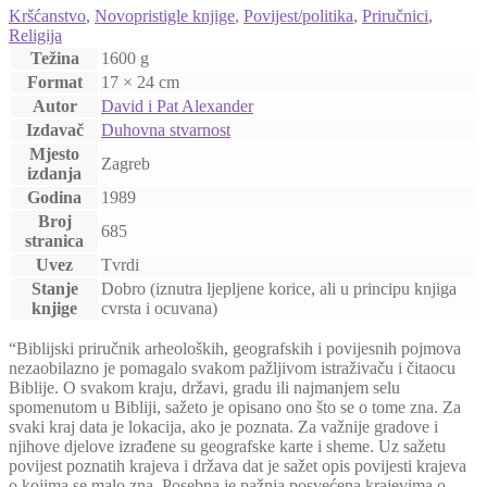
Kršćanstvo
,
Novopristigle knjige
,
Povijest/politika
,
Priručnici
,
Religija
Težina
1600 g
Format
17 × 24 cm
Autor
David i Pat Alexander
Izdavač
Duhovna stvarnost
Mjesto
Zagreb
izdanja
Godina
1989
Broj
685
stranica
Uvez
Tvrdi
Stanje
Dobro (iznutra ljepljene korice, ali u principu knjiga
knjige
cvrsta i ocuvana)
“Biblijski priručnik arheoloških, geografskih i povijesnih pojmova
nezaobilazno je pomagalo svakom pažljivom istraživaču i čitaocu
Biblije. O svakom kraju, državi, gradu ili najmanjem selu
spomenutom u Bibliji, sažeto je opisano ono što se o tome zna. Za
svaki kraj data je lokacija, ako je poznata. Za važnije gradove i
njihove djelove izrađene su geografske karte i sheme. Uz sažetu
povijest poznatih krajeva i država dat je sažet opis povijesti krajeva
o kojima se malo zna. Posebna je pažnja posvećena krajevima o