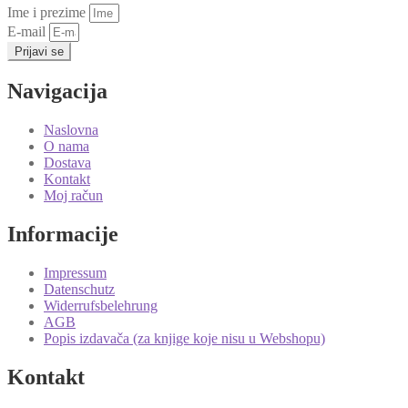
Ime i prezime
E-mail
Prijavi se
Navigacija
Naslovna
O nama
Dostava
Kontakt
Moj račun
Informacije
Impressum
Datenschutz
Widerrufsbelehrung
AGB
Popis izdavača (za knjige koje nisu u Webshopu)
Kontakt