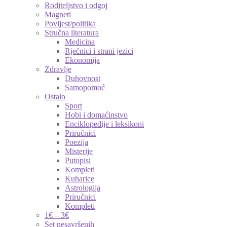
Roditeljstvo i odgoj
Magneti
Povijest/politika
Stručna literatura
Medicina
Rječnici i strani jezici
Ekonomija
Zdravlje
Duhovnost
Samopomoć
Ostalo
Sport
Hobi i domaćinstvo
Enciklopedije i leksikoni
Priručnici
Poezija
Misterije
Putopisi
Kompleti
Kuharice
Astrologija
Priručnici
Kompleti
1€ – 3€
Set nesavršenih