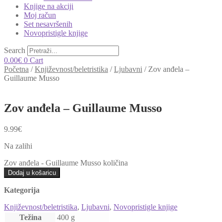
Knjige na akciji
Moj račun
Set nesavršenih
Novopristigle knjige
Search
0.00
€
0
Cart
Početna
/
Književnost/beletristika
/
Ljubavni
/
Zov anđela –
Guillaume Musso
Zov anđela – Guillaume Musso
9.99
€
Na zalihi
Zov anđela - Guillaume Musso količina
Dodaj u košaricu
Kategorija
Književnost/beletristika
,
Ljubavni
,
Novopristigle knjige
Težina
400 g