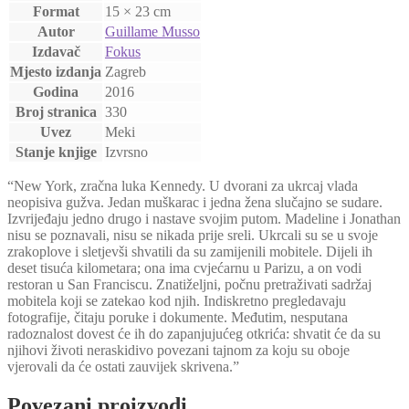
Format
15 × 23 cm
Autor
Guillame Musso
Izdavač
Fokus
Mjesto izdanja
Zagreb
Godina
2016
Broj stranica
330
Uvez
Meki
Stanje knjige
Izvrsno
“New York, zračna luka Kennedy. U dvorani za ukrcaj vlada
neopisiva gužva. Jedan muškarac i jedna žena slučajno se sudare.
Izvrijeđaju jedno drugo i nastave svojim putom. Madeline i Jonathan
nisu se poznavali, nisu se nikada prije sreli. Ukrcali su se u svoje
zrakoplove i sletjevši shvatili da su zamijenili mobitele. Dijeli ih
deset tisuća kilometara; ona ima cvjećarnu u Parizu, a on vodi
restoran u San Franciscu. Znatiželjni, počnu pretraživati sadržaj
mobitela koji se zatekao kod njih. Indiskretno pregledavaju
fotografije, čitaju poruke i dokumente. Međutim, nesputana
radoznalost dovest će ih do zapanjujućeg otkrića: shvatit će da su
njihovi životi neraskidivo povezani tajnom za koju su oboje
vjerovali da će ostati zauvijek skrivena.”
Povezani proizvodi