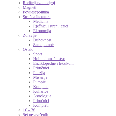
Roditeljstvo i odgoj
Magneti
Povijest/politika
Stručna literatura
Medicina
Rječnici i strani jezici
Ekonomija
Zdravlje
Duhovnost
Samopomoć
Ostalo
Sport
Hobi i domaćinstvo
Enciklopedije i leksikoni
Priručnici
Poezija
Misterije
Putopisi
Kompleti
Kuharice
Astrologija
Priručnici
Kompleti
1€ – 3€
Set nesavršenih