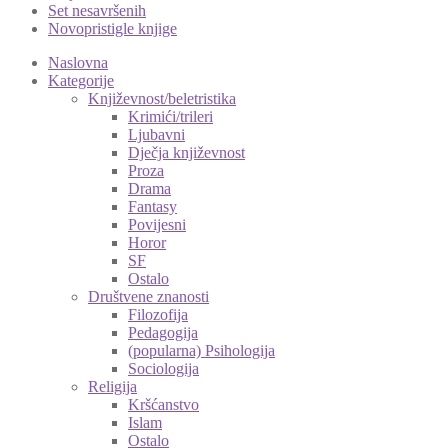
Set nesavršenih
Novopristigle knjige
Naslovna
Kategorije
Književnost/beletristika
Krimići/trileri
Ljubavni
Dječja književnost
Proza
Drama
Fantasy
Povijesni
Horor
SF
Ostalo
Društvene znanosti
Filozofija
Pedagogija
(popularna) Psihologija
Sociologija
Religija
Kršćanstvo
Islam
Ostalo