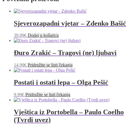
Sjeverozapadni vjetar – Zdenko Bašić
39.99
€
Dodaj u košaricu
Đuro Zrakić – Tragovi (ne) ljubavi
14.99
€
Pridružite se listi čekanja
Postati i ostati lepa – Olga Pešić
9.99
€
Pridružite se listi čekanja
Vještica iz Portobella – Paulo Coelho
(Tvrdi uvez)