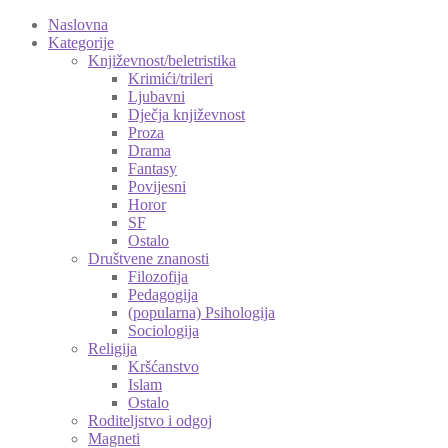
Naslovna
Kategorije
Književnost/beletristika
Krimići/trileri
Ljubavni
Dječja književnost
Proza
Drama
Fantasy
Povijesni
Horor
SF
Ostalo
Društvene znanosti
Filozofija
Pedagogija
(popularna) Psihologija
Sociologija
Religija
Kršćanstvo
Islam
Ostalo
Roditeljstvo i odgoj
Magneti