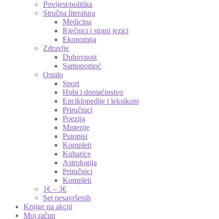
Povijest/politika
Stručna literatura
Medicina
Rječnici i strani jezici
Ekonomija
Zdravlje
Duhovnost
Samopomoć
Ostalo
Sport
Hobi i domaćinstvo
Enciklopedije i leksikoni
Priručnici
Poezija
Misterije
Putopisi
Kompleti
Kuharice
Astrologija
Priručnici
Kompleti
1€ – 3€
Set nesavršenih
Knjige na akciji
Moj račun