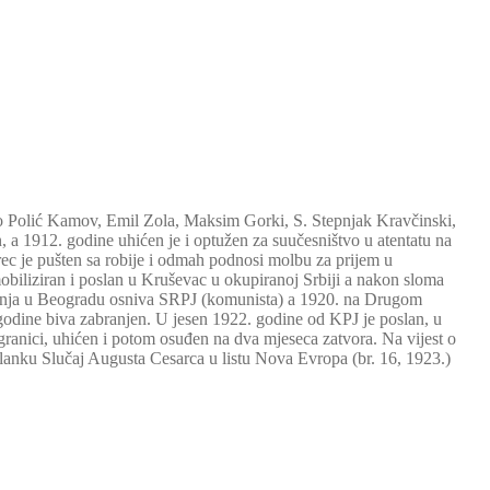
Polić Kamov, Emil Zola, Maksim Gorki, S. Stepnjak Kravčinski,
n, a 1912. godine uhićen je i optužen za suučesništvo u atentatu na
ec je pušten sa robije i odmah podnosi molbu za prijem u
obiliziran i poslan u Kruševac u okupiranoj Srbiji a nakon sloma
injenja u Beogradu osniva SRPJ (komunista) a 1920. na Drugom
dine biva zabranjen. U jesen 1922. godine od KPJ je poslan, u
granici, uhićen i potom osuđen na dva mjeseca zatvora. Na vijest o
lanku Slučaj Augusta Cesarca u listu Nova Evropa (br. 16, 1923.)