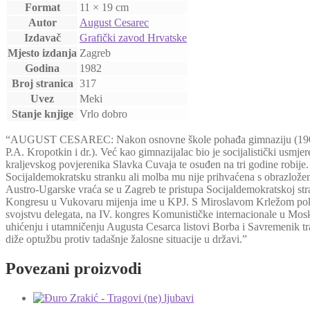
Format
11 × 19 cm
Autor
August Cesarec
Izdavač
Grafički zavod Hrvatske
Mjesto izdanja
Zagreb
Godina
1982
Broj stranica
317
Uvez
Meki
Stanje knjige
Vrlo dobro
“AUGUST CESAREC: Nakon osnovne škole pohađa gimnaziju (1904.-191
P.A. Kropotkin i dr.). Već kao gimnazijalac bio je socijalistički usmj
kraljevskog povjerenika Slavka Cuvaja te osuđen na tri godine robije
Socijaldemokratsku stranku ali molba mu nije prihvaćena s obrazložen
Austro-Ugarske vraća se u Zagreb te pristupa Socijaldemokratskoj st
Kongresu u Vukovaru mijenja ime u KPJ. S Miroslavom Krležom pokren
svojstvu delegata, na IV. kongres Komunističke internacionale u Mosk
uhićenju i utamničenju Augusta Cesarca listovi Borba i Savremenik t
diže optužbu protiv tadašnje žalosne situacije u državi.”
Povezani proizvodi