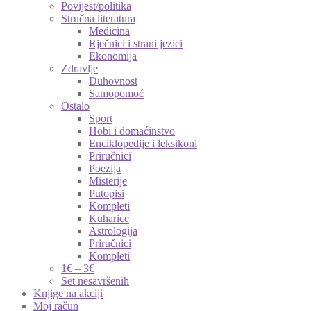
Povijest/politika
Stručna literatura
Medicina
Rječnici i strani jezici
Ekonomija
Zdravlje
Duhovnost
Samopomoć
Ostalo
Sport
Hobi i domaćinstvo
Enciklopedije i leksikoni
Priručnici
Poezija
Misterije
Putopisi
Kompleti
Kuharice
Astrologija
Priručnici
Kompleti
1€ – 3€
Set nesavršenih
Knjige na akciji
Moj račun