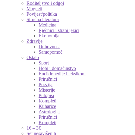
Roditeljstvo i odgoj
Magneti
Povijest/politika
Stručna literatura
Medicina
Rječnici i strani jezici
Ekonomija
Zdravlje
Duhovnost
Samopomoć
Ostalo
Sport
Hobi i domaćinstvo
Enciklopedije i leksikoni
Priručnici
Poezija
Misterije
Putopisi
Kompleti
Kuharice
Astrologija
Priručnici
Kompleti
1€ – 3€
Set nesavršenih