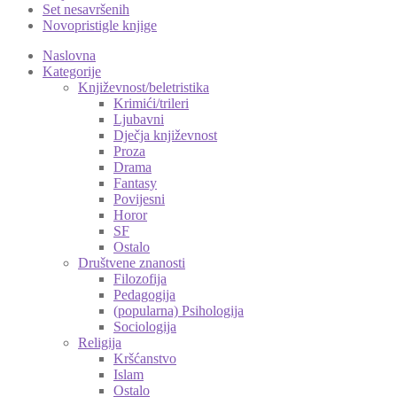
Set nesavršenih
Novopristigle knjige
Naslovna
Kategorije
Književnost/beletristika
Krimići/trileri
Ljubavni
Dječja književnost
Proza
Drama
Fantasy
Povijesni
Horor
SF
Ostalo
Društvene znanosti
Filozofija
Pedagogija
(popularna) Psihologija
Sociologija
Religija
Kršćanstvo
Islam
Ostalo