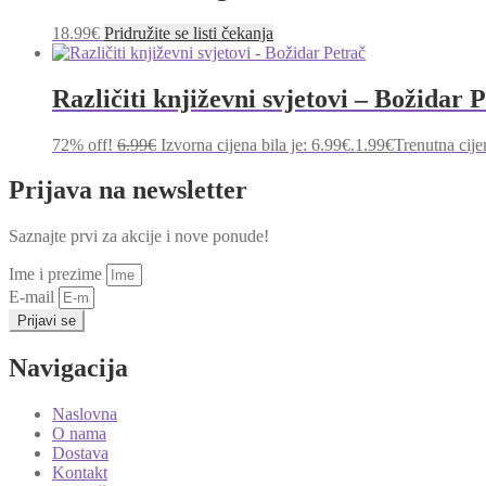
18.99
€
Pridružite se listi čekanja
Različiti književni svjetovi – Božidar 
72% off!
6.99
€
Izvorna cijena bila je: 6.99€.
1.99
€
Trenutna cije
Prijava na newsletter
Saznajte prvi za akcije i nove ponude!
Ime i prezime
E-mail
Prijavi se
Navigacija
Naslovna
O nama
Dostava
Kontakt