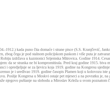
2.) kada puno čita domaće i strane pisce (S.S. Kranjčević, Janko 
eren, zbog čega je pod stalnom policijskom paskom i više puta je zatvara
. Robiju izdržava u kaznionici Srijemska Mitrovica. Godine 1914. Cesar
jem: da se stranka ne bi kompromitirala. Pred kraj godine 1915. biva m
ranci i opredjeljuje se za ljevicu koja 1919. godine na Kongresu ujed
uo je i uređivao 1919. godine časopis Plamen koji u kolovozu iste go
vu. Poslije Kongresa u Moskvi ostaje pet mjeseci a na povratku je, na 
raže njegovo puštanje na slobodu a Miroslav Krleža u svom poznatom č