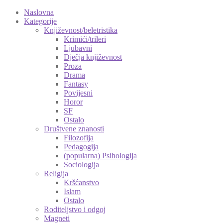
Naslovna
Kategorije
Književnost/beletristika
Krimići/trileri
Ljubavni
Dječja književnost
Proza
Drama
Fantasy
Povijesni
Horor
SF
Ostalo
Društvene znanosti
Filozofija
Pedagogija
(popularna) Psihologija
Sociologija
Religija
Kršćanstvo
Islam
Ostalo
Roditeljstvo i odgoj
Magneti