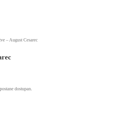
rtve – August Cesarec
arec
d postane dostupan.