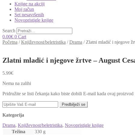
Knjige na akciji
Moj račun
Set nesavršenih
Novopristigle knjige
Search
0.00
€
0
Cart
Početna
/
Književnost/beletristika
/
Drama
/
Zlatni mladić i njegove ž
Zlatni mladić i njegove žrtve – August Ces
5.99
€
Nema na zalihi
Pridružite se listi čekanja kako biste dobili E-mail kada ovaj proizvo
Predbilježi se
Kategorija
Drama
,
Književnost/beletristika
,
Novopristigle knjige
Težina
330 g