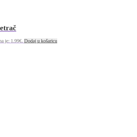
Petrač
na je: 1.99€.
Dodaj u košaricu