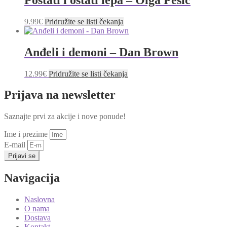
9.99
€
Pridružite se listi čekanja
Anđeli i demoni – Dan Brown
12.99
€
Pridružite se listi čekanja
Prijava na newsletter
Saznajte prvi za akcije i nove ponude!
Ime i prezime
E-mail
Prijavi se
Navigacija
Naslovna
O nama
Dostava
Kontakt