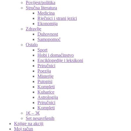
Povijest/politika
Stručna literatura
Medicina
Rječnici i strani jezici
Ekonomija
Zdravlje
Duhovnost
Samopomoć
Ostalo
Sport
Hobi i domaćinstvo
Enciklopedije i leksikoni
Priručnici
Poezija
Misterije
Putopisi
Kompleti
Kuharice
Astrologija
Priručnici
Kompleti
1€ – 3€
Set nesavršenih
Knjige na akciji
Moj račun