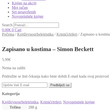
Knjige na akciji
Moj račun
Set nesavršenih
Novopristigle knjige
Search
0.00
€
0
Cart
Početna
/
Književnost/beletristika
/
Krimići/trileri
/
Zapisano u kostim
Zapisano u kostima – Simon Beckett
5.99
€
Nema na zalihi
Pridružite se listi čekanja kako biste dobili E-mail kada ovaj proizvo
Predbilježi se
Kategorija
Književnost/beletristika
,
Krimići/trileri
,
Novopristigle knjige
Težina
288 g