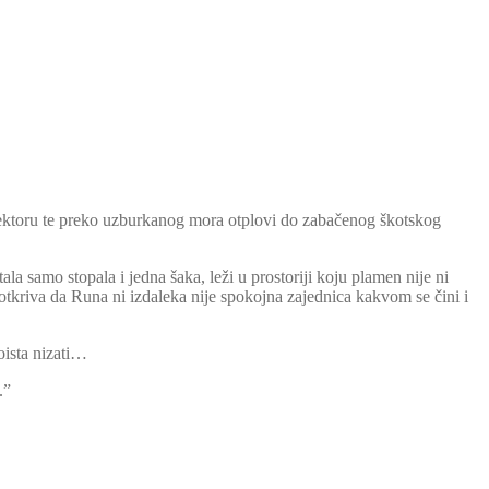
pektoru te preko uzburkanog mora otplovi do zabačenog škotskog
la samo stopala i jedna šaka, leži u prostoriji koju plamen nije ni
 otkriva da Runa ni izdaleka nije spokojna zajednica kakvom se čini i
oista nizati…
.”