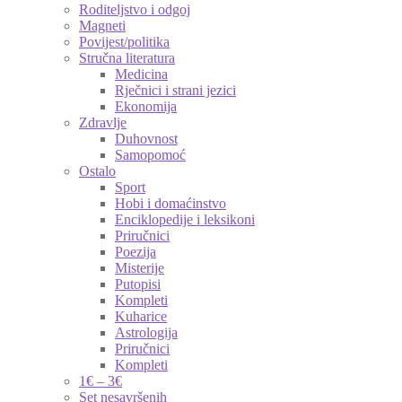
Roditeljstvo i odgoj
Magneti
Povijest/politika
Stručna literatura
Medicina
Rječnici i strani jezici
Ekonomija
Zdravlje
Duhovnost
Samopomoć
Ostalo
Sport
Hobi i domaćinstvo
Enciklopedije i leksikoni
Priručnici
Poezija
Misterije
Putopisi
Kompleti
Kuharice
Astrologija
Priručnici
Kompleti
1€ – 3€
Set nesavršenih