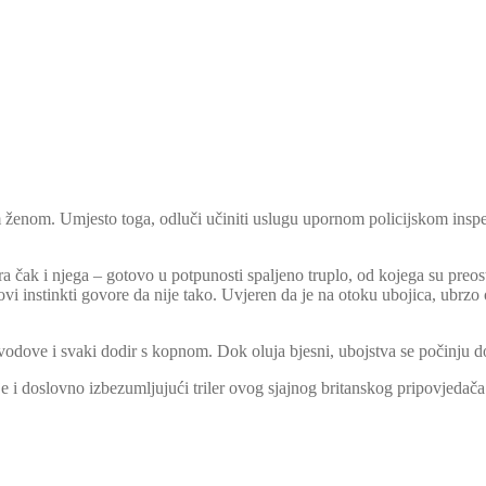
m ženom. Umjesto toga, odluči učiniti uslugu upornom policijskom ins
a čak i njega – gotovo u potpunosti spaljeno truplo, od kojega su preosta
vi instinkti govore da nije tako. Uvjeren da je na otoku ubojica, ubrzo
e vodove i svaki dodir s kopnom. Dok oluja bjesni, ubojstva se počinju d
e i doslovno izbezumljujući triler ovog sjajnog britanskog pripovjedača