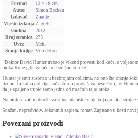
Format
12 × 19 cm
Autor
Simon Beckett
Izdavač
Znanje
Mjesto izdanja
Zagreb
Godina
2012
Broj stranica
275
Uvez
Meki
Stanje knjige
Vrlo dobro
“Doktor David Hunter trebao je vikend provesti kod kuće, s voljeno
otoka Rune gdje ga očekuje strašno otkriće.
Hunter je smrt susretao u bezbrojnim oblicima, no ono što otkrije šokir
liznuo. Lokalna policija slučaj žurno proglašava nesrećom, no Huntero
da je spaljeno truplo samo jedna od mračnih tajni otoka.
Na otok se zatim obruši sva silina atlantske oluje koja prekida strujn
Snažan, nepredvidiv, šokantnih zapleta, roman Zapisano u kosti novi j
Povezani proizvodi