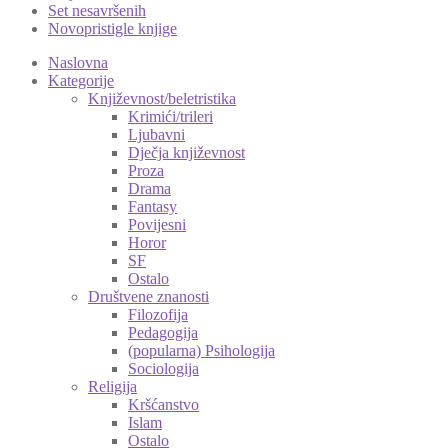
Set nesavršenih
Novopristigle knjige
Naslovna
Kategorije
Književnost/beletristika
Krimići/trileri
Ljubavni
Dječja književnost
Proza
Drama
Fantasy
Povijesni
Horor
SF
Ostalo
Društvene znanosti
Filozofija
Pedagogija
(popularna) Psihologija
Sociologija
Religija
Kršćanstvo
Islam
Ostalo