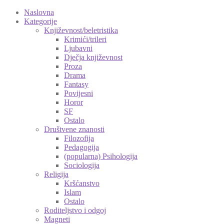
Naslovna
Kategorije
Književnost/beletristika
Krimići/trileri
Ljubavni
Dječja književnost
Proza
Drama
Fantasy
Povijesni
Horor
SF
Ostalo
Društvene znanosti
Filozofija
Pedagogija
(popularna) Psihologija
Sociologija
Religija
Kršćanstvo
Islam
Ostalo
Roditeljstvo i odgoj
Magneti