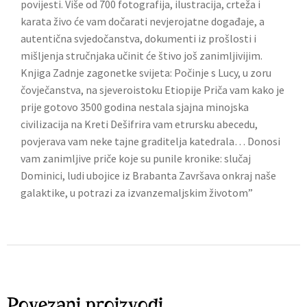
povijesti. Više od 700 fotografija, ilustracija, crteža i
karata živo će vam dočarati nevjerojatne događaje, a
autentična svjedočanstva, dokumenti iz prošlosti i
mišljenja stručnjaka učinit će štivo još zanimljivijim.
Knjiga Zadnje zagonetke svijeta: Počinje s Lucy, u zoru
čovječanstva, na sjeveroistoku Etiopije Priča vam kako je
prije gotovo 3500 godina nestala sjajna minojska
civilizacija na Kreti Dešifrira vam etrursku abecedu,
povjerava vam neke tajne graditelja katedrala… Donosi
vam zanimljive priče koje su punile kronike: slučaj
Dominici, ludi ubojice iz Brabanta Završava onkraj naše
galaktike, u potrazi za izvanzemaljskim životom”
Povezani proizvodi