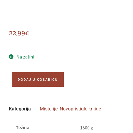
22.99
€
Na zalihi
DODAJ U KOŠARICU
Kategorija
Misterije
,
Novopristigle knjige
Težina
1500 g