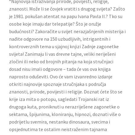
“Najnovija istraživanja prirode, povijesti, religije,
znanosti. Može li se čovjek vratiti s drugog svijeta? Zašto
je 1981. pokušan atentat na papu Ivana Pavla II.? Tko su
osobe koje imaju dar telepatije? Što je oružje
budućnosti? Zakoračite u svijet nerazjašnjenih misterija i
nađite odgovore na 150 uzbudljivih, intrigantnih i
kontroverznih tema u sjajnoj knjizi Zadnje zagonetke
svijeta! Zanimaju li vas drevne tajne, veliki neriješeni
zločini ili neko od brojnih pitanja na koja stručnjaci
dosad nisu imali odgovore – tada će vas ova knjiga
naprosto oduševiti. Ovo će vam izvanredno izdanje
otkriti najnovije spoznaje stručnjaka s područja
znanosti, prirode, povijesti i religije. Doznat ćete što se
krije iza mita o potopu, sagledati Trojanski rat iz
drugoga kuta, proniknuti u nerazriješene zagonetke o
sektama, špijunima, kloniranju, hipnozi, doznati više o
podrijetlu svemira, nestanku dinosaura, svecima i
opsjednutima te ostalim neistraženim tajnama