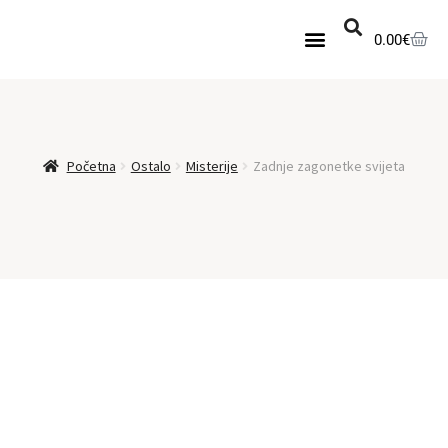
0.00
€
Knjige na akciji
Set nesavršenih
Novopristigle knjige
Početna
Ostalo
Misterije
Zadnje zagonetke svijeta