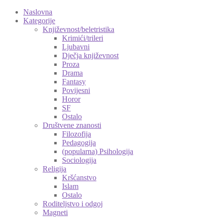
Naslovna
Kategorije
Književnost/beletristika
Krimići/trileri
Ljubavni
Dječja književnost
Proza
Drama
Fantasy
Povijesni
Horor
SF
Ostalo
Društvene znanosti
Filozofija
Pedagogija
(popularna) Psihologija
Sociologija
Religija
Kršćanstvo
Islam
Ostalo
Roditeljstvo i odgoj
Magneti