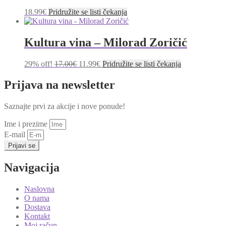
18.99
€
Pridružite se listi čekanja
Kultura vina – Milorad Zoričić
Izvorna
Trenutna
29% off!
17.00
€
11.99
€
Pridružite se listi čekanja
cijena
cijena
bila
je:
Prijava na newsletter
je:
11.99€.
17.00€.
Saznajte prvi za akcije i nove ponude!
Ime i prezime
E-mail
Prijavi se
Navigacija
Naslovna
O nama
Dostava
Kontakt
Moj račun