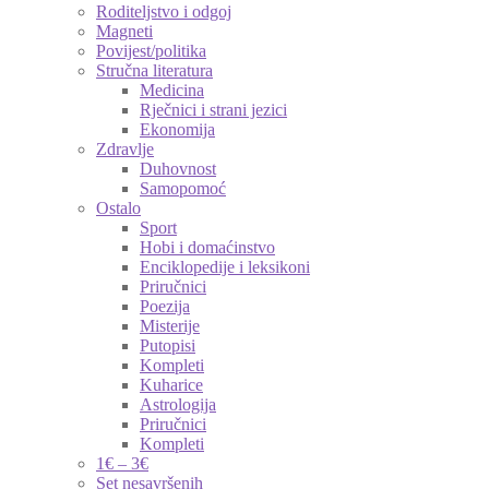
Roditeljstvo i odgoj
Magneti
Povijest/politika
Stručna literatura
Medicina
Rječnici i strani jezici
Ekonomija
Zdravlje
Duhovnost
Samopomoć
Ostalo
Sport
Hobi i domaćinstvo
Enciklopedije i leksikoni
Priručnici
Poezija
Misterije
Putopisi
Kompleti
Kuharice
Astrologija
Priručnici
Kompleti
1€ – 3€
Set nesavršenih