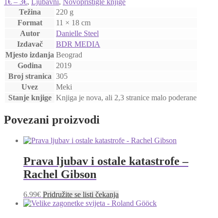
1€ – 3€
,
Ljubavni
,
Novopristigle knjige
Težina
220 g
Format
11 × 18 cm
Autor
Danielle Steel
Izdavač
BDR MEDIA
Mjesto izdanja
Beograd
Godina
2019
Broj stranica
305
Uvez
Meki
Stanje knjige
Knjiga je nova, ali 2,3 stranice malo poderane
Povezani proizvodi
Prava ljubav i ostale katastrofe –
Rachel Gibson
6.99
€
Pridružite se listi čekanja