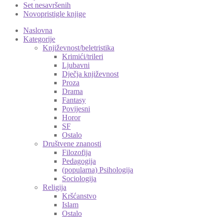
Set nesavršenih
Novopristigle knjige
Naslovna
Kategorije
Književnost/beletristika
Krimići/trileri
Ljubavni
Dječja književnost
Proza
Drama
Fantasy
Povijesni
Horor
SF
Ostalo
Društvene znanosti
Filozofija
Pedagogija
(popularna) Psihologija
Sociologija
Religija
Kršćanstvo
Islam
Ostalo