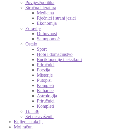
Povijest/politika
Stručna literatura
Medicina
Rječnici i strani jezici
Ekonomija
Zdravlje
Duhovnost
Samopomoć
Ostalo
Sport
Hobi i domaćinstvo
Enciklopedije i leksikoni
Priručnici
Poezija
Misterije
Putopisi
Kompleti
Kuharice
Astrologija
Priručnici
Kompleti
1€ – 3€
Set nesavršenih
Knjige na akciji
Moj račun