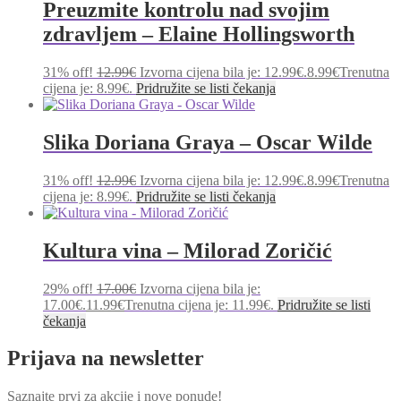
Preuzmite kontrolu nad svojim
zdravljem – Elaine Hollingsworth
31% off!
12.99
€
Izvorna cijena bila je: 12.99€.
8.99
€
Trenutna
cijena je: 8.99€.
Pridružite se listi čekanja
Slika Doriana Graya – Oscar Wilde
31% off!
12.99
€
Izvorna cijena bila je: 12.99€.
8.99
€
Trenutna
cijena je: 8.99€.
Pridružite se listi čekanja
Kultura vina – Milorad Zoričić
29% off!
17.00
€
Izvorna cijena bila je:
17.00€.
11.99
€
Trenutna cijena je: 11.99€.
Pridružite se listi
čekanja
Prijava na newsletter
Saznajte prvi za akcije i nove ponude!