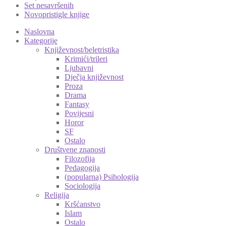
Set nesavršenih
Novopristigle knjige
Naslovna
Kategorije
Književnost/beletristika
Krimići/trileri
Ljubavni
Dječja književnost
Proza
Drama
Fantasy
Povijesni
Horor
SF
Ostalo
Društvene znanosti
Filozofija
Pedagogija
(popularna) Psihologija
Sociologija
Religija
Kršćanstvo
Islam
Ostalo