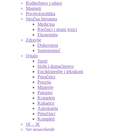
Roditeljstvo i odgoj
Magneti
Povijest/politika
Stručna literatura
Medicina
Rječnici i strani jezici
Ekonomija
Zdravlje
Duhovnost
Samopomoć
Ostalo
Sport
Hobi i domaćinstvo
Enciklopedije i leksikoni
Priručnici
Poezija
Misterije
Putopisi
Kompleti
Kuharice
Astrologija
Priručnici
Kompleti
1€ – 3€
Set nesavršenih