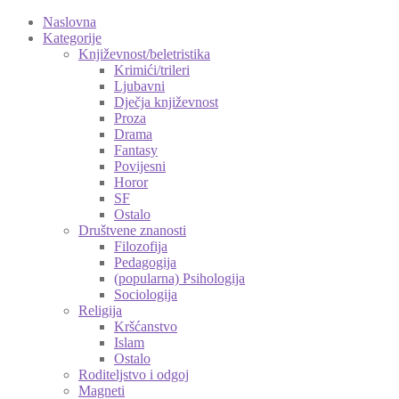
Naslovna
Kategorije
Književnost/beletristika
Krimići/trileri
Ljubavni
Dječja književnost
Proza
Drama
Fantasy
Povijesni
Horor
SF
Ostalo
Društvene znanosti
Filozofija
Pedagogija
(popularna) Psihologija
Sociologija
Religija
Kršćanstvo
Islam
Ostalo
Roditeljstvo i odgoj
Magneti