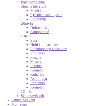
Povijest/politika
Stručna literatura
Medicina
Rječnici i strani jezici
Ekonomija
Zdravlje
Duhovnost
Samopomoć
Ostalo
Sport
Hobi i domaćinstvo
Enciklopedije i leksikoni
Priručnici
Poezija
Misterije
Putopisi
Kompleti
Kuharice
Astrologija
Priručnici
Kompleti
1€ – 3€
Set nesavršenih
Knjige na akciji
Moj račun