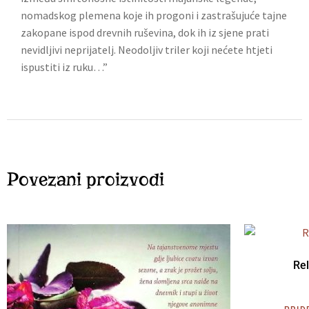
nomadskog plemena koje ih progoni i zastrašujuće tajne
zakopane ispod drevnih ruševina, dok ih iz sjene prati
nevidljivi neprijatelj. Neodoljiv triler koji nećete htjeti
ispustiti iz ruku…”
Povezani proizvodi
Rel