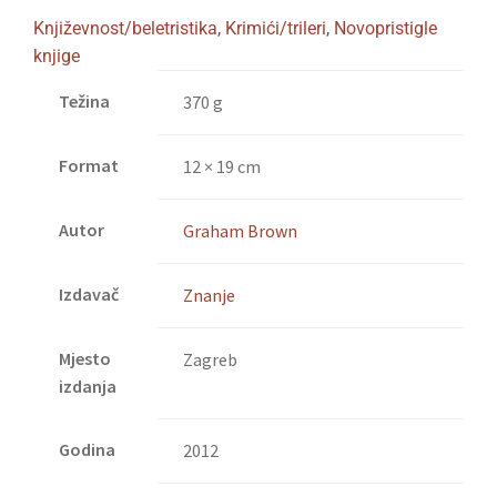
Književnost/beletristika
,
Krimići/trileri
,
Novopristigle
knjige
Težina
370 g
Format
12 × 19 cm
Autor
Graham Brown
Izdavač
Znanje
Mjesto
Zagreb
izdanja
Godina
2012