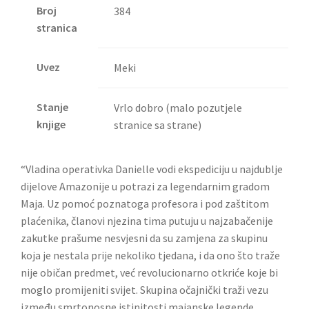
Broj
384
stranica
Uvez
Meki
Stanje
Vrlo dobro (malo pozutjele
knjige
stranice sa strane)
“Vladina operativka Danielle vodi ekspediciju u najdublje
dijelove Amazonije u potrazi za legendarnim gradom
Maja. Uz pomoć poznatoga profesora i pod zaštitom
plaćenika, članovi njezina tima putuju u najzabačenije
zakutke prašume nesvjesni da su zamjena za skupinu
koja je nestala prije nekoliko tjedana, i da ono što traže
nije običan predmet, već revolucionarno otkriće koje bi
moglo promijeniti svijet. Skupina očajnički traži vezu
između smrtonosne istinitosti majanske legende,