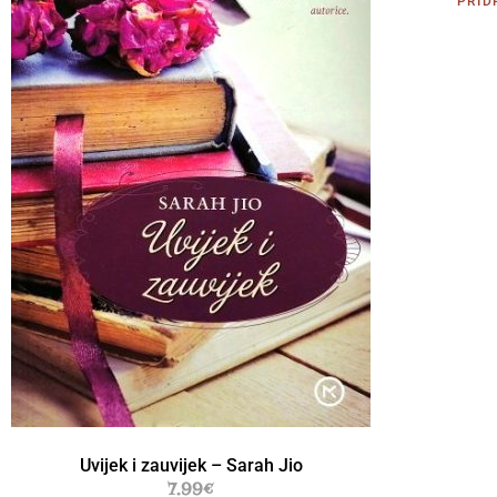
PRID
Uvijek i zauvijek – Sarah Jio
7.99
€