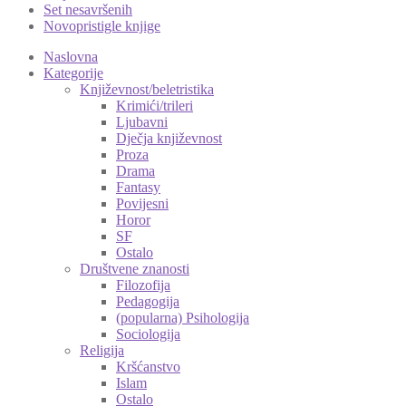
Set nesavršenih
Novopristigle knjige
Naslovna
Kategorije
Književnost/beletristika
Krimići/trileri
Ljubavni
Dječja književnost
Proza
Drama
Fantasy
Povijesni
Horor
SF
Ostalo
Društvene znanosti
Filozofija
Pedagogija
(popularna) Psihologija
Sociologija
Religija
Kršćanstvo
Islam
Ostalo