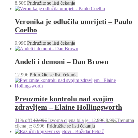
8.50
€
Pridružite se listi čekanja
Veronika je odlučila umrijeti – Paulo
Coelho
9.99
€
Pridružite se listi čekanja
Anđeli i demoni – Dan Brown
12.99
€
Pridružite se listi čekanja
Preuzmite kontrolu nad svojim
zdravljem – Elaine Hollingsworth
31% off!
12.99
€
Izvorna cijena bila je: 12.99€.
8.99
€
Trenutna
cijena je: 8.99€.
Pridružite se listi čekanja