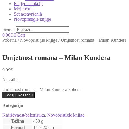
Knjige na akciji
Moj račun
Set nesavršenih
Novopristigle knjige
Search
0.00
€
0
Cart
Početna
/
Novopristigle knjige
/
Umjetnost romana – Milan Kundera
Umjetnost romana – Milan Kundera
9.99
€
Na zalihi
Umjetnost romana - Milan Kundera količina
Dodaj u košaricu
Kategorija
Književnost/beletristika
,
Novopristigle knjige
Težina
450 g
Format
14 × 20 cm