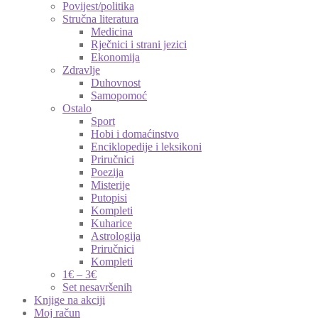
Povijest/politika
Stručna literatura
Medicina
Rječnici i strani jezici
Ekonomija
Zdravlje
Duhovnost
Samopomoć
Ostalo
Sport
Hobi i domaćinstvo
Enciklopedije i leksikoni
Priručnici
Poezija
Misterije
Putopisi
Kompleti
Kuharice
Astrologija
Priručnici
Kompleti
1€ – 3€
Set nesavršenih
Knjige na akciji
Moj račun