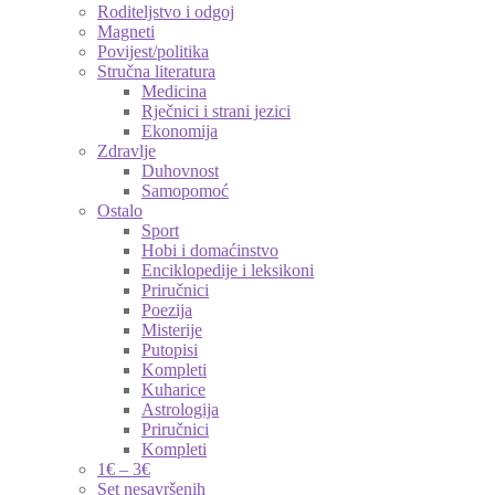
Roditeljstvo i odgoj
Magneti
Povijest/politika
Stručna literatura
Medicina
Rječnici i strani jezici
Ekonomija
Zdravlje
Duhovnost
Samopomoć
Ostalo
Sport
Hobi i domaćinstvo
Enciklopedije i leksikoni
Priručnici
Poezija
Misterije
Putopisi
Kompleti
Kuharice
Astrologija
Priručnici
Kompleti
1€ – 3€
Set nesavršenih