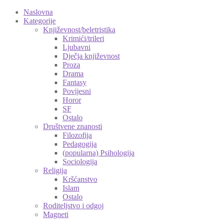
Naslovna
Kategorije
Književnost/beletristika
Krimići/trileri
Ljubavni
Dječja književnost
Proza
Drama
Fantasy
Povijesni
Horor
SF
Ostalo
Društvene znanosti
Filozofija
Pedagogija
(popularna) Psihologija
Sociologija
Religija
Kršćanstvo
Islam
Ostalo
Roditeljstvo i odgoj
Magneti