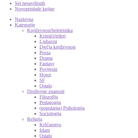
Set nesavršenih
Novopristigle knjige
Naslovna
Kategorije
Književnost/beletristika
Krimići/trileri
Ljubavni
Dječja književnost
Proza
Drama
Fantasy
Povijesni
Horor
SF
Ostalo
Društvene znanosti
Filozofija
Pedagogija
(popularna) Psihologija
Sociologija
Religija
Kršćanstvo
Islam
Ostalo