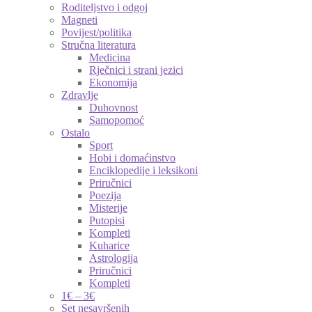
Roditeljstvo i odgoj
Magneti
Povijest/politika
Stručna literatura
Medicina
Rječnici i strani jezici
Ekonomija
Zdravlje
Duhovnost
Samopomoć
Ostalo
Sport
Hobi i domaćinstvo
Enciklopedije i leksikoni
Priručnici
Poezija
Misterije
Putopisi
Kompleti
Kuharice
Astrologija
Priručnici
Kompleti
1€ – 3€
Set nesavršenih