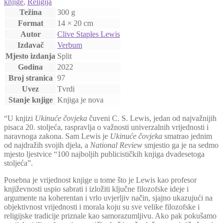
knjige
,
Religija
Težina
300 g
Format
14 × 20 cm
Autor
Clive Staples Lewis
Izdavač
Verbum
Mjesto izdanja
Split
Godina
2022
Broj stranica
97
Uvez
Tvrdi
Stanje knjige
Knjiga je nova
“U knjizi
Ukinuće čovjeka
čuveni C. S. Lewis, jedan od najvažnijih
pisaca 20. stoljeća, raspravlja o važnosti univerzalnih vrijednosti i
naravnoga zakona. Sam Lewis je
Ukinuće čovjeka
smatrao jednim
od najdražih svojih djela, a
National Review
smjestio ga je na sedmo
mjesto ljestvice “100 najboljih publicističkih knjiga dvadesetoga
stoljeća”.
Posebna je vrijednost knjige u tome što je Lewis kao profesor
književnosti uspio sabrati i izložiti ključne filozofske ideje i
argumente na koherentan i vrlo uvjerljiv način, sjajno ukazujući na
objektivnost vrijednosti i morala koju su sve velike filozofske i
religijske tradicije priznale kao samorazumljivu. Ako pak pokušamo