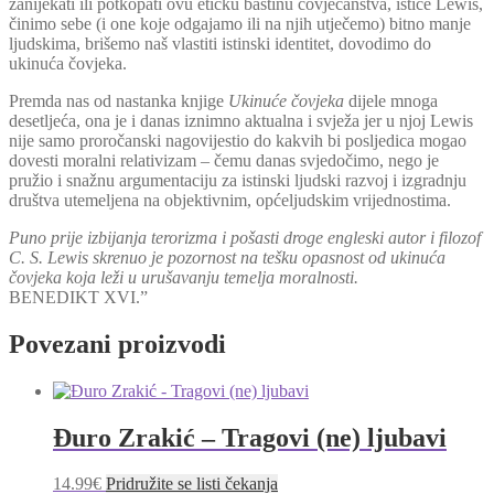
zanijekati ili potkopati ovu etičku baštinu čovječanstva, ističe Lewis,
činimo sebe (i one koje odgajamo ili na njih utječemo) bitno manje
ljudskima, brišemo naš vlastiti istinski identitet, dovodimo do
ukinuća čovjeka.
Premda nas od nastanka knjige
Ukinuće čovjeka
dijele mnoga
desetljeća, ona je i danas iznimno aktualna i svježa jer u njoj Lewis
nije samo proročanski nagovijestio do kakvih bi posljedica mogao
dovesti moralni relativizam – čemu danas svjedočimo, nego je
pružio i snažnu argumentaciju za istinski ljudski razvoj i izgradnju
društva utemeljena na objektivnim, općeljudskim vrijednostima.
Puno prije izbijanja terorizma i pošasti droge engleski autor i filozof
C. S. Lewis skrenuo je pozornost na tešku opasnost od ukinuća
čovjeka koja leži u urušavanju temelja moralnosti.
BENEDIKT XVI.”
Povezani proizvodi
Đuro Zrakić – Tragovi (ne) ljubavi
14.99
€
Pridružite se listi čekanja