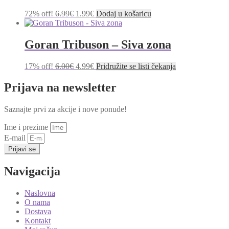
Izvorna
Trenutna
72% off!
6.99
€
1.99
€
Dodaj u košaricu
cijena
cijena
bila
je:
je:
1.99€.
Goran Tribuson – Siva zona
6.99€.
Izvorna
Trenutna
17% off!
6.00
€
4.99
€
Pridružite se listi čekanja
cijena
cijena
bila
je:
Prijava na newsletter
je:
4.99€.
6.00€.
Saznajte prvi za akcije i nove ponude!
Ime i prezime
E-mail
Prijavi se
Navigacija
Naslovna
O nama
Dostava
Kontakt