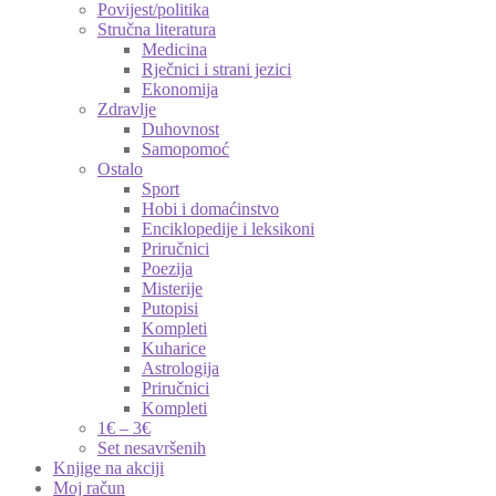
Povijest/politika
Stručna literatura
Medicina
Rječnici i strani jezici
Ekonomija
Zdravlje
Duhovnost
Samopomoć
Ostalo
Sport
Hobi i domaćinstvo
Enciklopedije i leksikoni
Priručnici
Poezija
Misterije
Putopisi
Kompleti
Kuharice
Astrologija
Priručnici
Kompleti
1€ – 3€
Set nesavršenih
Knjige na akciji
Moj račun