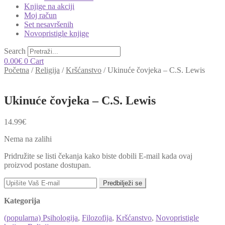
Knjige na akciji
Moj račun
Set nesavršenih
Novopristigle knjige
Search
0.00
€
0
Cart
Početna
/
Religija
/
Kršćanstvo
/
Ukinuće čovjeka – C.S. Lewis
Ukinuće čovjeka – C.S. Lewis
14.99
€
Nema na zalihi
Pridružite se listi čekanja kako biste dobili E-mail kada ovaj
proizvod postane dostupan.
Predbilježi se
Kategorija
(popularna) Psihologija
,
Filozofija
,
Kršćanstvo
,
Novopristigle