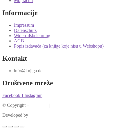
Moj račun
Informacije
Impressum
Datenschutz
Widerrufsbelehrung
AGB
Popis izdavača (za knjige koje nisu u Webshopu)
Kontakt
info@knjiga.de
Društvene mreže
Facebook-f
Instagram
© Copyright –
Knjiga.de
|
Pravila privatnosti
Developed by
krMedia