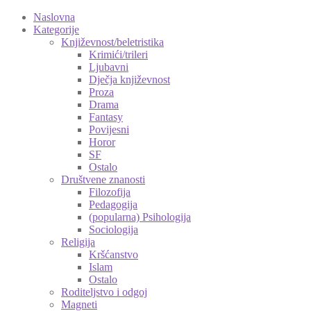
Naslovna
Kategorije
Književnost/beletristika
Krimići/trileri
Ljubavni
Dječja književnost
Proza
Drama
Fantasy
Povijesni
Horor
SF
Ostalo
Društvene znanosti
Filozofija
Pedagogija
(popularna) Psihologija
Sociologija
Religija
Kršćanstvo
Islam
Ostalo
Roditeljstvo i odgoj
Magneti