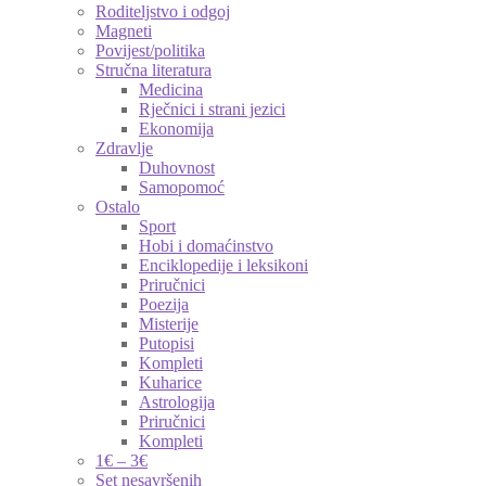
Roditeljstvo i odgoj
Magneti
Povijest/politika
Stručna literatura
Medicina
Rječnici i strani jezici
Ekonomija
Zdravlje
Duhovnost
Samopomoć
Ostalo
Sport
Hobi i domaćinstvo
Enciklopedije i leksikoni
Priručnici
Poezija
Misterije
Putopisi
Kompleti
Kuharice
Astrologija
Priručnici
Kompleti
1€ – 3€
Set nesavršenih