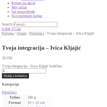
Knjige na akciji
Moj račun
Set nesavršenih
Novopristigle knjige
Search
0.00
€
0
Cart
Početna
/
Ostalo
/
Priručnici
/
Tvoja integracija – Ivica Kljajić
Tvoja integracija – Ivica Kljajić
29.95
€
Tvoja integracija - Ivica Kljajić količina
Dodaj u košaricu
Kategorija
Priručnici
Težina
380 g
Format
16 × 22 cm