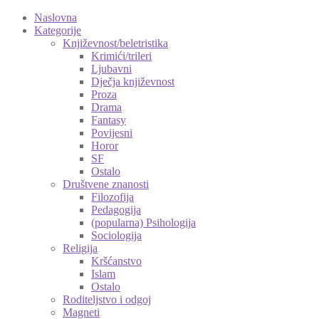
Naslovna
Kategorije
Književnost/beletristika
Krimići/trileri
Ljubavni
Dječja književnost
Proza
Drama
Fantasy
Povijesni
Horor
SF
Ostalo
Društvene znanosti
Filozofija
Pedagogija
(popularna) Psihologija
Sociologija
Religija
Kršćanstvo
Islam
Ostalo
Roditeljstvo i odgoj
Magneti