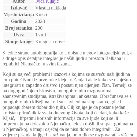
Autor
Ivica Kljajić
Izdavač
Vlastita naklada
Mjesto izdanja
Kukci
Godina
2023
Broj stranica
200
Uvez
Tvrdi
Stanje knjige
Knjige su nove
S jedne strane autobiografija koja opisuje njegov integracijski put, a
s druge opis detaljne integracije naših ljudi s prostora Balkana u
republici Njemačkoj u svim fazama.
Koji su najveći problemi i izazovi s kojima se susreću naši ljudi na
tom putu? Nudi iz prve ruke ideje, rješenja i alate kako se uspješno
integrirati u zapadno društvo i postati njen cijenjeni član. Temelji se
na dugogodišnjem iskustvu, mnogobrojnim razgovorima,
znanstvenim studijama, istraživanjima i anketama. Obračunava se s
mnogobrojnim klišejima koji su stavljeni na stup srama, gdje i
pripadaju (barem dobar dio njih). Cilj knjige je da postane jedan
koristan priručnik iz svakodnevnog života, koji će dati, kako kaže
Kljaić, ” hrpetinu korisnih informacija za sve ljude koji se ili
pripremaju na dolazak u Njemačku, tek su došli ili su pak godinama
u Njemačkoj, a imaju osjećaj da se nisu dobro integrirali”. Za
vrijeme pisanja knjige i istraživanja, potrudio se razgovarati s više od