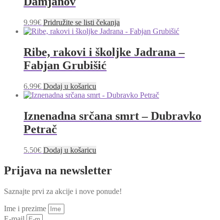
Damjanov
9.99
€
Pridružite se listi čekanja
Ribe, rakovi i školjke Jadrana –
Fabjan Grubišić
6.99
€
Dodaj u košaricu
Iznenadna srčana smrt – Dubravko
Petrač
5.50
€
Dodaj u košaricu
Prijava na newsletter
Saznajte prvi za akcije i nove ponude!
Ime i prezime
E-mail