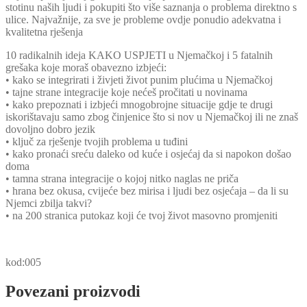
stotinu naših ljudi i pokupiti što više saznanja o problema direktno s
ulice. Najvažnije, za sve je probleme ovdje ponudio adekvatna i
kvalitetna rješenja
10 radikalnih ideja KAKO USPJETI u Njemačkoj i 5 fatalnih
grešaka koje moraš obavezno izbjeći:
• kako se integrirati i živjeti život punim plućima u Njemačkoj
• tajne strane integracije koje nećeš pročitati u novinama
• kako prepoznati i izbjeći mnogobrojne situacije gdje te drugi
iskorištavaju samo zbog činjenice što si nov u Njemačkoj ili ne znaš
dovoljno dobro jezik
• ključ za rješenje tvojih problema u tuđini
• kako pronaći sreću daleko od kuće i osjećaj da si napokon došao
doma
• tamna strana integracije o kojoj nitko naglas ne priča
• hrana bez okusa, cvijeće bez mirisa i ljudi bez osjećaja – da li su
Njemci zbilja takvi?
• na 200 stranica putokaz koji će tvoj život masovno promjeniti
kod:005
Povezani proizvodi