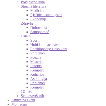
Povijest/politika
Stručna literatura
Medicina
Rječnici i strani jezici
Ekonomija
Zdravlje
Duhovnost
Samopomoć
Ostalo
Sport
Hobi i domaćinstvo
Enciklopedije i leksikoni
Priručnici
Poezija
Misterije
Putopisi
Kompleti
Kuharice
Astrologija
Priručnici
Kompleti
1€ – 3€
Set nesavršenih
Knjige na akciji
Moj račun