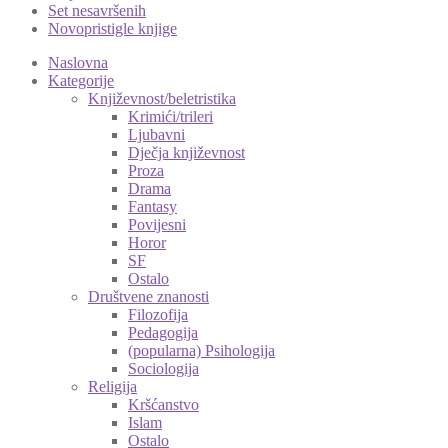
Set nesavršenih
Novopristigle knjige
Naslovna
Kategorije
Književnost/beletristika
Krimići/trileri
Ljubavni
Dječja književnost
Proza
Drama
Fantasy
Povijesni
Horor
SF
Ostalo
Društvene znanosti
Filozofija
Pedagogija
(popularna) Psihologija
Sociologija
Religija
Kršćanstvo
Islam
Ostalo