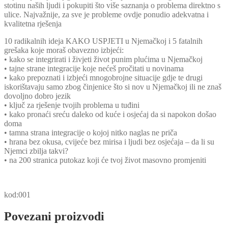
stotinu naših ljudi i pokupiti što više saznanja o problema direktno s
ulice. Najvažnije, za sve je probleme ovdje ponudio adekvatna i
kvalitetna rješenja
10 radikalnih ideja KAKO USPJETI u Njemačkoj i 5 fatalnih
grešaka koje moraš obavezno izbjeći:
• kako se integrirati i živjeti život punim plućima u Njemačkoj
• tajne strane integracije koje nećeš pročitati u novinama
• kako prepoznati i izbjeći mnogobrojne situacije gdje te drugi
iskorištavaju samo zbog činjenice što si nov u Njemačkoj ili ne znaš
dovoljno dobro jezik
• ključ za rješenje tvojih problema u tuđini
• kako pronaći sreću daleko od kuće i osjećaj da si napokon došao
doma
• tamna strana integracije o kojoj nitko naglas ne priča
• hrana bez okusa, cvijeće bez mirisa i ljudi bez osjećaja – da li su
Njemci zbilja takvi?
• na 200 stranica putokaz koji će tvoj život masovno promjeniti
kod:001
Povezani proizvodi