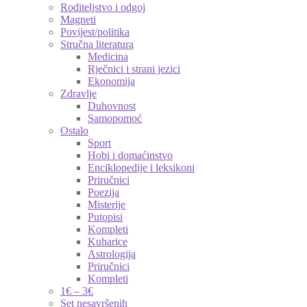
Roditeljstvo i odgoj
Magneti
Povijest/politika
Stručna literatura
Medicina
Rječnici i strani jezici
Ekonomija
Zdravlje
Duhovnost
Samopomoć
Ostalo
Sport
Hobi i domaćinstvo
Enciklopedije i leksikoni
Priručnici
Poezija
Misterije
Putopisi
Kompleti
Kuharice
Astrologija
Priručnici
Kompleti
1€ – 3€
Set nesavršenih