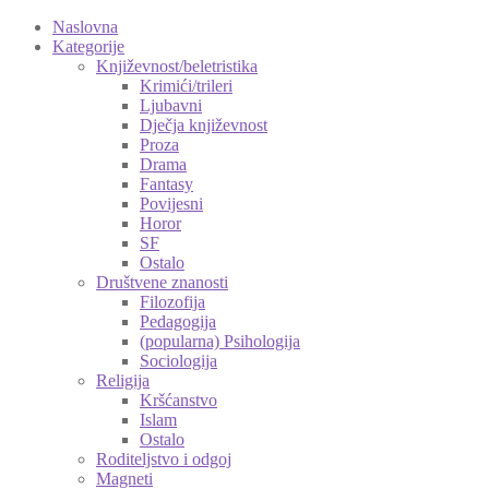
Naslovna
Kategorije
Književnost/beletristika
Krimići/trileri
Ljubavni
Dječja književnost
Proza
Drama
Fantasy
Povijesni
Horor
SF
Ostalo
Društvene znanosti
Filozofija
Pedagogija
(popularna) Psihologija
Sociologija
Religija
Kršćanstvo
Islam
Ostalo
Roditeljstvo i odgoj
Magneti