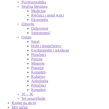
Povijest/politika
Stručna literatura
Medicina
Rječnici i strani jezici
Ekonomija
Zdravlje
Duhovnost
Samopomoć
Ostalo
Sport
Hobi i domaćinstvo
Enciklopedije i leksikoni
Priručnici
Poezija
Misterije
Putopisi
Kompleti
Kuharice
Astrologija
Priručnici
Kompleti
1€ – 3€
Set nesavršenih
Knjige na akciji
Moj račun