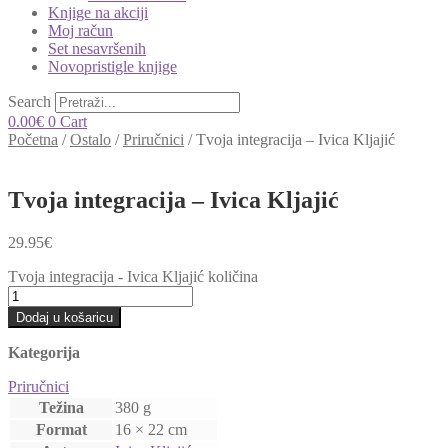
Knjige na akciji
Moj račun
Set nesavršenih
Novopristigle knjige
Search
0.00
€
0
Cart
Početna
/
Ostalo
/
Priručnici
/
Tvoja integracija – Ivica Kljajić
Tvoja integracija – Ivica Kljajić
29.95
€
Tvoja integracija - Ivica Kljajić količina
Dodaj u košaricu
Kategorija
Priručnici
Težina
380 g
Format
16 × 22 cm