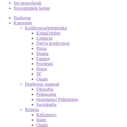
Set nesavršenih
Novopristigle knjige
Naslovna
Kategorije
Književnost/beletristika
Krimići/trileri
Ljubavni
Dječja književnost
Proza
Drama
Fantasy
Povijesni
Horor
SF
Ostalo
Društvene znanosti
Filozofija
Pedagogija
(popularna) Psihologija
Sociologija
Religija
Kršćanstvo
Islam
Ostalo