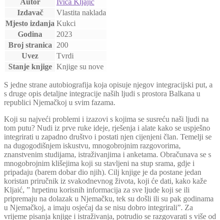
Autor
Ivica Kljajić
Izdavač
Vlastita naklada
Mjesto izdanja
Kukci
Godina
2023
Broj stranica
200
Uvez
Tvrdi
Stanje knjige
Knjige su nove
S jedne strane autobiografija koja opisuje njegov integracijski put, a
s druge opis detaljne integracije naših ljudi s prostora Balkana u
republici Njemačkoj u svim fazama.
Koji su najveći problemi i izazovi s kojima se susreću naši ljudi na
tom putu? Nudi iz prve ruke ideje, rješenja i alate kako se uspješno
integrirati u zapadno društvo i postati njen cijenjeni član. Temelji se
na dugogodišnjem iskustvu, mnogobrojnim razgovorima,
znanstvenim studijama, istraživanjima i anketama. Obračunava se s
mnogobrojnim klišejima koji su stavljeni na stup srama, gdje i
pripadaju (barem dobar dio njih). Cilj knjige je da postane jedan
koristan priručnik iz svakodnevnog života, koji će dati, kako kaže
Kljaić, ” hrpetinu korisnih informacija za sve ljude koji se ili
pripremaju na dolazak u Njemačku, tek su došli ili su pak godinama
u Njemačkoj, a imaju osjećaj da se nisu dobro integrirali”. Za
vrijeme pisanja knjige i istraživanja, potrudio se razgovarati s više od