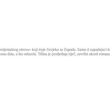
rijentalnog otrova« koji truje čovjeka sa Zapada. Samo ti zapadnjaci ko
sna dala, a što oduzela. Tišina je posljednja riječ, završni akord romana