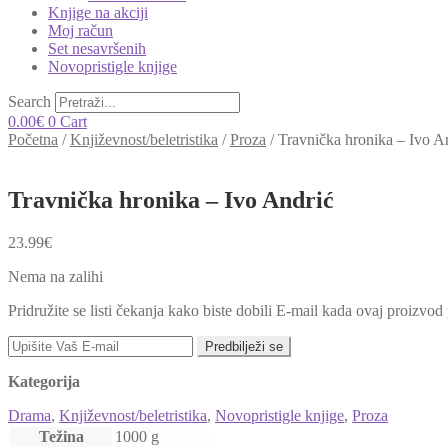
Knjige na akciji
Moj račun
Set nesavršenih
Novopristigle knjige
Search
0.00
€
0
Cart
Početna
/
Književnost/beletristika
/
Proza
/
Travnička hronika – Ivo A
Travnička hronika – Ivo Andrić
23.99
€
Nema na zalihi
Pridružite se listi čekanja kako biste dobili E-mail kada ovaj proizvo
Predbilježi se
Kategorija
Drama
,
Književnost/beletristika
,
Novopristigle knjige
,
Proza
Težina
1000 g