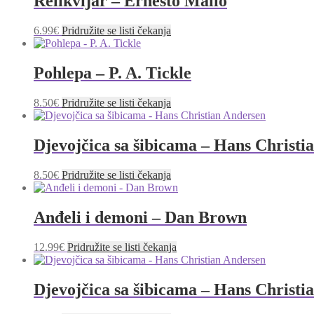
Relikvijar – Ernesto Mallo
6.99
€
Pridružite se listi čekanja
Pohlepa – P. A. Tickle
8.50
€
Pridružite se listi čekanja
Djevojčica sa šibicama – Hans Christi
8.50
€
Pridružite se listi čekanja
Anđeli i demoni – Dan Brown
12.99
€
Pridružite se listi čekanja
Djevojčica sa šibicama – Hans Christi