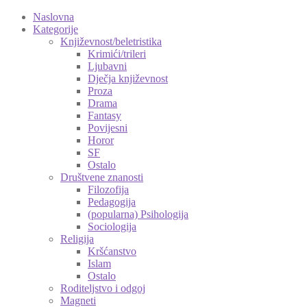
Naslovna
Kategorije
Književnost/beletristika
Krimići/trileri
Ljubavni
Dječja književnost
Proza
Drama
Fantasy
Povijesni
Horor
SF
Ostalo
Društvene znanosti
Filozofija
Pedagogija
(popularna) Psihologija
Sociologija
Religija
Kršćanstvo
Islam
Ostalo
Roditeljstvo i odgoj
Magneti