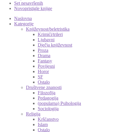
Set nesavršenih
Novopristigle knjige
Naslovna
Kategorije
Književnost/beletristika
Krimići/trileri
Ljubavni
Dječja književnost
Proza
Drama
Fantasy
Povijesni
Horor
SF
Ostalo
Društvene znanosti
Filozofija
Pedagogija
(popularna) Psihologija
Sociologija
Religija
Kršćanstvo
Islam
Ostalo