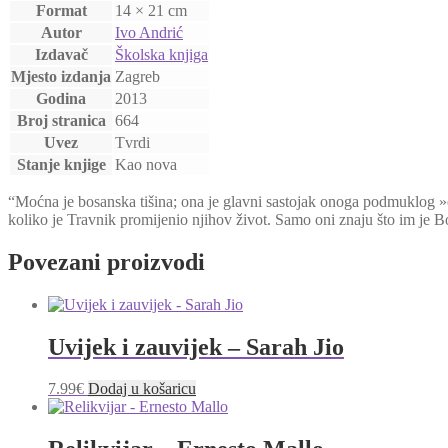
Format
14 × 21 cm
Autor
Ivo Andrić
Izdavač
Školska knjiga
Mjesto izdanja
Zagreb
Godina
2013
Broj stranica
664
Uvez
Tvrdi
Stanje knjige
Kao nova
“Moćna je bosanska tišina; ona je glavni sastojak onoga podmuklog »o
koliko je Travnik promijenio njihov život. Samo oni znaju što im je Bo
Povezani proizvodi
Uvijek i zauvijek – Sarah Jio
7.99
€
Dodaj u košaricu