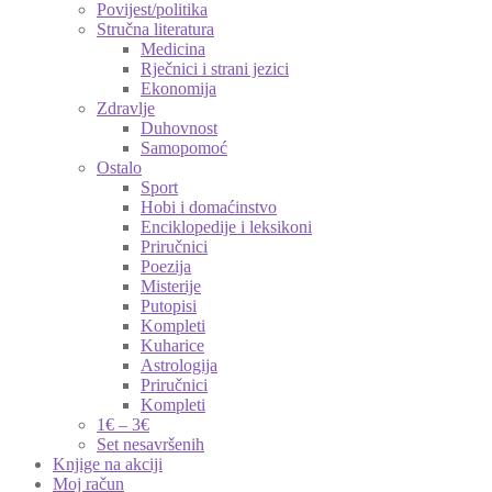
Povijest/politika
Stručna literatura
Medicina
Rječnici i strani jezici
Ekonomija
Zdravlje
Duhovnost
Samopomoć
Ostalo
Sport
Hobi i domaćinstvo
Enciklopedije i leksikoni
Priručnici
Poezija
Misterije
Putopisi
Kompleti
Kuharice
Astrologija
Priručnici
Kompleti
1€ – 3€
Set nesavršenih
Knjige na akciji
Moj račun