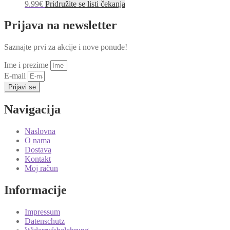
9.99
€
Pridružite se listi čekanja
Prijava na newsletter
Saznajte prvi za akcije i nove ponude!
Ime i prezime
E-mail
Prijavi se
Navigacija
Naslovna
O nama
Dostava
Kontakt
Moj račun
Informacije
Impressum
Datenschutz