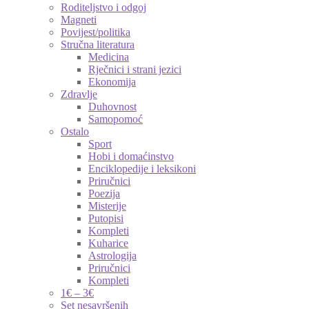
Roditeljstvo i odgoj
Magneti
Povijest/politika
Stručna literatura
Medicina
Rječnici i strani jezici
Ekonomija
Zdravlje
Duhovnost
Samopomoć
Ostalo
Sport
Hobi i domaćinstvo
Enciklopedije i leksikoni
Priručnici
Poezija
Misterije
Putopisi
Kompleti
Kuharice
Astrologija
Priručnici
Kompleti
1€ – 3€
Set nesavršenih