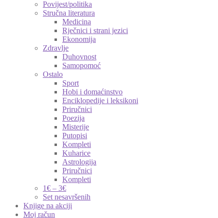
Povijest/politika
Stručna literatura
Medicina
Rječnici i strani jezici
Ekonomija
Zdravlje
Duhovnost
Samopomoć
Ostalo
Sport
Hobi i domaćinstvo
Enciklopedije i leksikoni
Priručnici
Poezija
Misterije
Putopisi
Kompleti
Kuharice
Astrologija
Priručnici
Kompleti
1€ – 3€
Set nesavršenih
Knjige na akciji
Moj račun