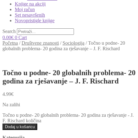
Knjige na akciji
Moj račun
Set nesavršenih
Novopristigle knjige
Search
0.00
€
0
Cart
Početna
/
Društvene znanosti
/
Sociologija
/
Točno u podne- 20
globalnih problema- 20 godina za rješavanje – J. F. Rischard
Točno u podne- 20 globalnih problema- 20
godina za rješavanje – J. F. Rischard
4.99
€
Na zalihi
Točno u podne- 20 globalnih problema- 20 godina za rješavanje - J.
F. Rischard količina
Dodaj u košaricu
Kategorija