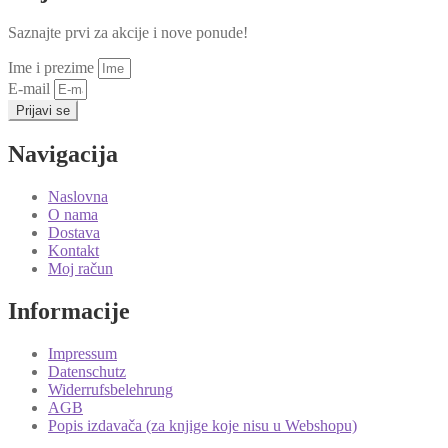
Saznajte prvi za akcije i nove ponude!
Ime i prezime
E-mail
Prijavi se
Navigacija
Naslovna
O nama
Dostava
Kontakt
Moj račun
Informacije
Impressum
Datenschutz
Widerrufsbelehrung
AGB
Popis izdavača (za knjige koje nisu u Webshopu)