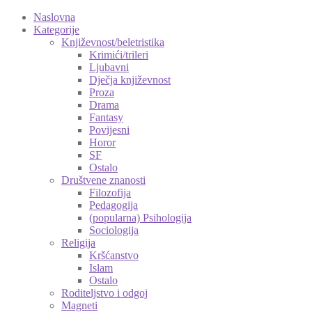
Naslovna
Kategorije
Književnost/beletristika
Krimići/trileri
Ljubavni
Dječja književnost
Proza
Drama
Fantasy
Povijesni
Horor
SF
Ostalo
Društvene znanosti
Filozofija
Pedagogija
(popularna) Psihologija
Sociologija
Religija
Kršćanstvo
Islam
Ostalo
Roditeljstvo i odgoj
Magneti