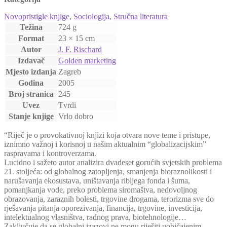
Novopristigle knjige
,
Sociologija
,
Stručna literatura
Težina
724 g
Format
23 × 15 cm
Autor
J. F. Rischard
Izdavač
Golden marketing
Mjesto izdanja
Zagreb
Godina
2005
Broj stranica
245
Uvez
Tvrdi
Stanje knjige
Vrlo dobro
“Riječ je o provokativnoj knjizi koja otvara nove teme i pristupe,
iznimno važnoj i korisnoj u našim aktualnim “globalizacijskim”
raspravama i kontroverzama.
Lucidno i sažeto autor analizira dvadeset gorućih svjetskih problema
21. stoljeća: od globalnog zatopljenja, smanjenja bioraznolikosti i
narušavanja ekosustava, uništavanja ribljega fonda i šuma,
pomanjkanja vode, preko problema siromaštva, nedovoljnog
obrazovanja, zaraznih bolesti, trgovine drogama, terorizma sve do
rješavanja pitanja oporezivanja, financija, trgovine, investicija,
intelektualnog vlasništva, radnog prava, biotehnologije…
Zaključuje da se globalni izazovi ne mogu riješiti uobičajenim