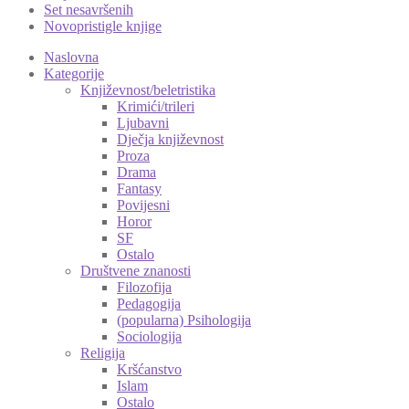
Set nesavršenih
Novopristigle knjige
Naslovna
Kategorije
Književnost/beletristika
Krimići/trileri
Ljubavni
Dječja književnost
Proza
Drama
Fantasy
Povijesni
Horor
SF
Ostalo
Društvene znanosti
Filozofija
Pedagogija
(popularna) Psihologija
Sociologija
Religija
Kršćanstvo
Islam
Ostalo