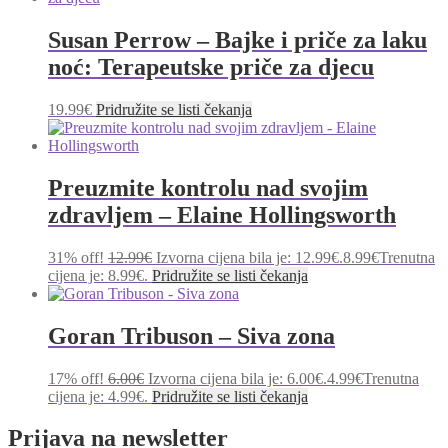
Susan Perrow – Bajke i priče za laku
noć: Terapeutske priče za djecu
19.99
€
Pridružite se listi čekanja
Preuzmite kontrolu nad svojim
zdravljem – Elaine Hollingsworth
31% off!
12.99
€
Izvorna cijena bila je: 12.99€.
8.99
€
Trenutna
cijena je: 8.99€.
Pridružite se listi čekanja
Goran Tribuson – Siva zona
17% off!
6.00
€
Izvorna cijena bila je: 6.00€.
4.99
€
Trenutna
cijena je: 4.99€.
Pridružite se listi čekanja
Prijava na newsletter