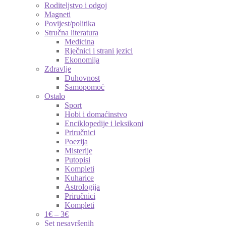
Roditeljstvo i odgoj
Magneti
Povijest/politika
Stručna literatura
Medicina
Rječnici i strani jezici
Ekonomija
Zdravlje
Duhovnost
Samopomoć
Ostalo
Sport
Hobi i domaćinstvo
Enciklopedije i leksikoni
Priručnici
Poezija
Misterije
Putopisi
Kompleti
Kuharice
Astrologija
Priručnici
Kompleti
1€ – 3€
Set nesavršenih