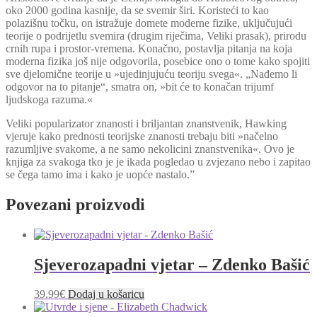
oko 2000 godina kasnije, da se svemir širi. Koristeći to kao
polazišnu točku, on istražuje domete moderne fizike, uključujući
teorije o podrijetlu svemira (drugim riječima, Veliki prasak), prirodu
crnih rupa i prostor-vremena. Konačno, postavlja pitanja na koja
moderna fizika još nije odgovorila, posebice ono o tome kako spojiti
sve djelomične teorije u »ujedinjujuću teoriju svega«. „Nađemo li
odgovor na to pitanje“, smatra on, »bit će to konačan trijumf
ljudskoga razuma.«
Veliki popularizator znanosti i briljantan znanstvenik, Hawking
vjeruje kako prednosti teorijske znanosti trebaju biti »načelno
razumljive svakome, a ne samo nekolicini znanstvenika«. Ovo je
knjiga za svakoga tko je je ikada pogledao u zvjezano nebo i zapitao
se čega tamo ima i kako je uopće nastalo.”
Povezani proizvodi
Sjeverozapadni vjetar – Zdenko Bašić
39.99
€
Dodaj u košaricu