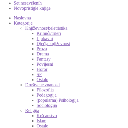
Set nesavršenih
Novopristigle knjige
Naslovna
Kategorije
Književnost/beletristika
Krimići/trileri
Ljubavni
Dječja književnost
Proza
Drama
Fantasy
Povijesni
Horor
SF
Ostalo
Društvene znanosti
Filozofija
Pedagogija
(popularna) Psihologija
Sociologija
Religija
Kršćanstvo
Islam
Ostalo