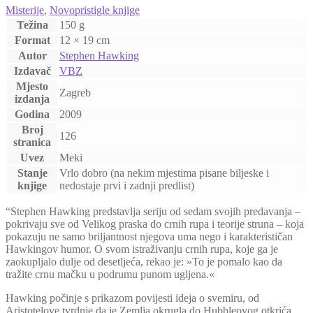
Misterije
,
Novopristigle knjige
Težina
150 g
Format
12 × 19 cm
Autor
Stephen Hawking
Izdavač
VBZ
Mjesto
Zagreb
izdanja
Godina
2009
Broj
126
stranica
Uvez
Meki
Stanje
Vrlo dobro (na nekim mjestima pisane biljeske i
knjige
nedostaje prvi i zadnji predlist)
“Stephen Hawking predstavlja seriju od sedam svojih predavanja –
pokrivaju sve od Velikog praska do crnih rupa i teorije struna – koja
pokazuju ne samo briljantnost njegova uma nego i karakterističan
Hawkingov humor. O svom istraživanju crnih rupa, koje ga je
zaokupljalo dulje od desetljeća, rekao je: »To je pomalo kao da
tražite crnu mačku u podrumu punom ugljena.«
Hawking počinje s prikazom povijesti ideja o svemiru, od
Aristotelove tvrdnje da je Zemlja okrugla do Hubbleovog otkrića,