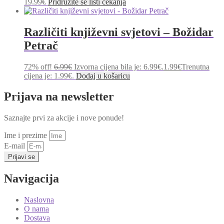
19.99
€
Pridružite se listi čekanja
Različiti književni svjetovi – Božidar
Petrač
72% off!
6.99
€
Izvorna cijena bila je: 6.99€.
1.99
€
Trenutna
cijena je: 1.99€.
Dodaj u košaricu
Prijava na newsletter
Saznajte prvi za akcije i nove ponude!
Ime i prezime
E-mail
Prijavi se
Navigacija
Naslovna
O nama
Dostava