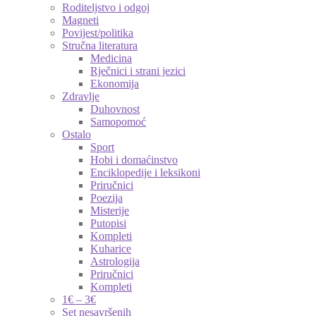
Roditeljstvo i odgoj
Magneti
Povijest/politika
Stručna literatura
Medicina
Rječnici i strani jezici
Ekonomija
Zdravlje
Duhovnost
Samopomoć
Ostalo
Sport
Hobi i domaćinstvo
Enciklopedije i leksikoni
Priručnici
Poezija
Misterije
Putopisi
Kompleti
Kuharice
Astrologija
Priručnici
Kompleti
1€ – 3€
Set nesavršenih