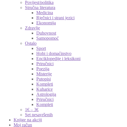
Povijest/politika
Stručna literatura
Medicina
Rječnici i strani jezici
Ekonomija
Zdravlje
Duhovnost
Samopomoć
Ostalo
Sport
Hobi i domaćinstvo
Enciklopedije i leksikoni
Priručnici
Poezija
Misterije
Putopisi
Kompleti
Kuharice
Astrologija
Priručnici
Kompleti
1€ – 3€
Set nesavršenih
Knjige na akciji
Moj račun