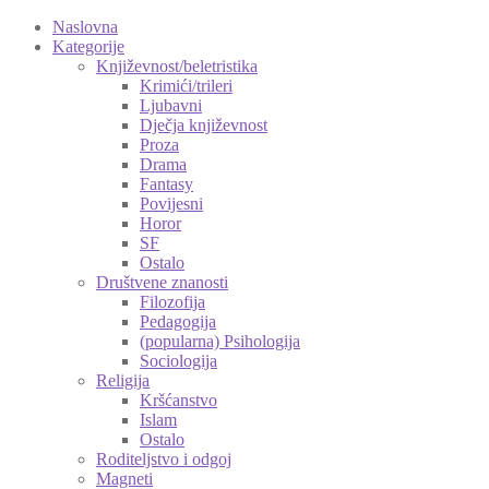
Naslovna
Kategorije
Književnost/beletristika
Krimići/trileri
Ljubavni
Dječja književnost
Proza
Drama
Fantasy
Povijesni
Horor
SF
Ostalo
Društvene znanosti
Filozofija
Pedagogija
(popularna) Psihologija
Sociologija
Religija
Kršćanstvo
Islam
Ostalo
Roditeljstvo i odgoj
Magneti