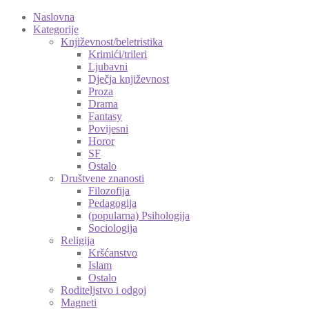
Naslovna
Kategorije
Književnost/beletristika
Krimići/trileri
Ljubavni
Dječja književnost
Proza
Drama
Fantasy
Povijesni
Horor
SF
Ostalo
Društvene znanosti
Filozofija
Pedagogija
(popularna) Psihologija
Sociologija
Religija
Kršćanstvo
Islam
Ostalo
Roditeljstvo i odgoj
Magneti