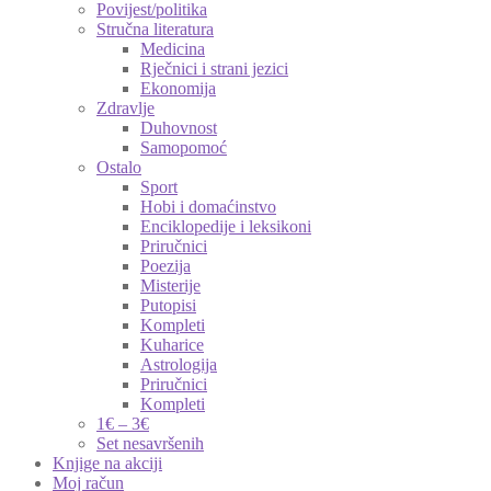
Povijest/politika
Stručna literatura
Medicina
Rječnici i strani jezici
Ekonomija
Zdravlje
Duhovnost
Samopomoć
Ostalo
Sport
Hobi i domaćinstvo
Enciklopedije i leksikoni
Priručnici
Poezija
Misterije
Putopisi
Kompleti
Kuharice
Astrologija
Priručnici
Kompleti
1€ – 3€
Set nesavršenih
Knjige na akciji
Moj račun