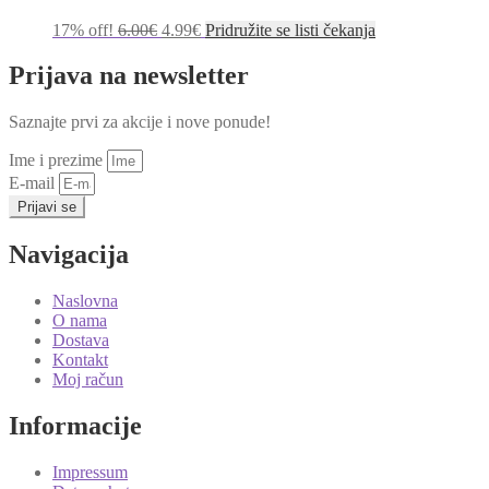
Izvorna
Trenutna
17% off!
6.00
€
4.99
€
Pridružite se listi čekanja
cijena
cijena
bila
je:
Prijava na newsletter
je:
4.99€.
6.00€.
Saznajte prvi za akcije i nove ponude!
Ime i prezime
E-mail
Prijavi se
Navigacija
Naslovna
O nama
Dostava
Kontakt
Moj račun
Informacije
Impressum