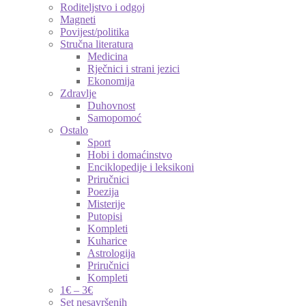
Roditeljstvo i odgoj
Magneti
Povijest/politika
Stručna literatura
Medicina
Rječnici i strani jezici
Ekonomija
Zdravlje
Duhovnost
Samopomoć
Ostalo
Sport
Hobi i domaćinstvo
Enciklopedije i leksikoni
Priručnici
Poezija
Misterije
Putopisi
Kompleti
Kuharice
Astrologija
Priručnici
Kompleti
1€ – 3€
Set nesavršenih