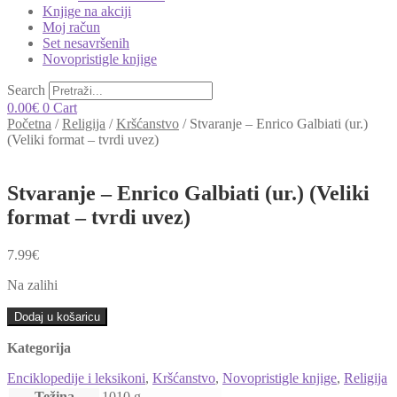
Knjige na akciji
Moj račun
Set nesavršenih
Novopristigle knjige
Search
0.00
€
0
Cart
Početna
/
Religija
/
Kršćanstvo
/
Stvaranje – Enrico Galbiati (ur.)
(Veliki format – tvrdi uvez)
Stvaranje – Enrico Galbiati (ur.) (Veliki
format – tvrdi uvez)
7.99
€
Na zalihi
Stvaranje
Dodaj u košaricu
-
Enrico
Kategorija
Galbiati
(ur.)
Enciklopedije i leksikoni
,
Kršćanstvo
,
Novopristigle knjige
,
Religija
(Veliki
Težina
1010 g