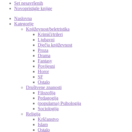
Set nesavršenih
Novopristigle knjige
Naslovna
Kategorije
Književnost/beletristika
Krimići/trileri
Ljubavni
Dječja književnost
Proza
Drama
Fantasy
Povijesni
Horor
SF
Ostalo
Društvene znanosti
Filozofija
Pedagogija
(popularna) Psihologija
Sociologija
Religija
Kršćanstvo
Islam
Ostalo