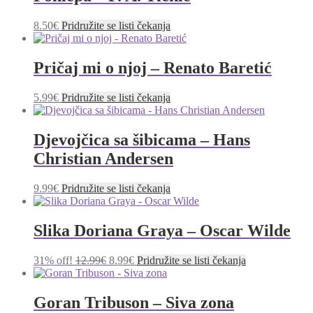
8.50
€
Pridružite se listi čekanja
Pričaj mi o njoj – Renato Baretić
5.99
€
Pridružite se listi čekanja
Djevojčica sa šibicama – Hans
Christian Andersen
9.99
€
Pridružite se listi čekanja
Slika Doriana Graya – Oscar Wilde
Izvorna
Trenutna
31% off!
12.99
€
8.99
€
Pridružite se listi čekanja
cijena
cijena
bila
je:
je:
8.99€.
Goran Tribuson – Siva zona
12.99€.