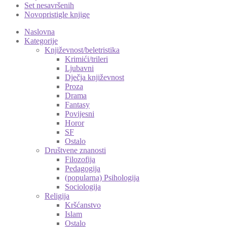
Set nesavršenih
Novopristigle knjige
Naslovna
Kategorije
Književnost/beletristika
Krimići/trileri
Ljubavni
Dječja književnost
Proza
Drama
Fantasy
Povijesni
Horor
SF
Ostalo
Društvene znanosti
Filozofija
Pedagogija
(popularna) Psihologija
Sociologija
Religija
Kršćanstvo
Islam
Ostalo