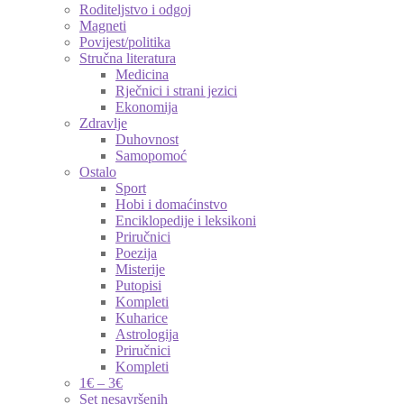
Roditeljstvo i odgoj
Magneti
Povijest/politika
Stručna literatura
Medicina
Rječnici i strani jezici
Ekonomija
Zdravlje
Duhovnost
Samopomoć
Ostalo
Sport
Hobi i domaćinstvo
Enciklopedije i leksikoni
Priručnici
Poezija
Misterije
Putopisi
Kompleti
Kuharice
Astrologija
Priručnici
Kompleti
1€ – 3€
Set nesavršenih