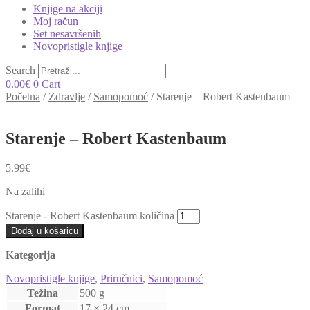
Knjige na akciji
Moj račun
Set nesavršenih
Novopristigle knjige
Search
0.00
€
0
Cart
Početna
/
Zdravlje
/
Samopomoć
/
Starenje – Robert Kastenbaum
Starenje – Robert Kastenbaum
5.99
€
Na zalihi
Starenje - Robert Kastenbaum količina
Dodaj u košaricu
Kategorija
Novopristigle knjige
,
Priručnici
,
Samopomoć
Težina
500 g
Format
17 × 24 cm