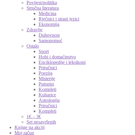
Povijest/politika
Stručna literatura
Medicina
Rječnici i strani jezici
Ekonomija
Zdravlje
Duhovnost
Samopomoć
Ostalo
Sport
Hobi i domaćinstvo
Enciklopedije i leksikoni
Priručnici
Poezija
Misterije
Putopisi
Kompleti
Kuharice
Astrologija
Priručnici
Kompleti
1€ – 3€
Set nesavršenih
Knjige na akciji
Moj račun