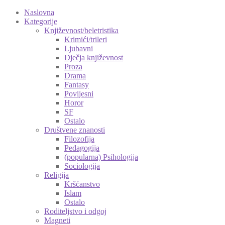
Naslovna
Kategorije
Književnost/beletristika
Krimići/trileri
Ljubavni
Dječja književnost
Proza
Drama
Fantasy
Povijesni
Horor
SF
Ostalo
Društvene znanosti
Filozofija
Pedagogija
(popularna) Psihologija
Sociologija
Religija
Kršćanstvo
Islam
Ostalo
Roditeljstvo i odgoj
Magneti