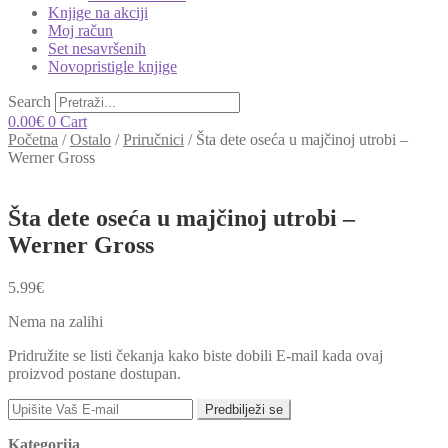
Knjige na akciji
Moj račun
Set nesavršenih
Novopristigle knjige
Search
0.00
€
0
Cart
Početna
/
Ostalo
/
Priručnici
/
Šta dete oseća u majčinoj utrobi –
Werner Gross
Šta dete oseća u majčinoj utrobi –
Werner Gross
5.99
€
Nema na zalihi
Pridružite se listi čekanja kako biste dobili E-mail kada ovaj
proizvod postane dostupan.
Predbilježi se
Kategorija