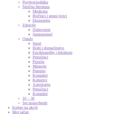
Povijest/politika
Stručna literatura
Medicina
Rječnici i strani jezici
Ekonomija
Zdravlje
Duhovnost
Samopomoć
Ostalo
Sport
Hobi i domaćinstvo
Enciklopedije i leksikoni
Priručnici
Poezija
Misterije
Putopisi
Kompleti
Kuharice
Astrologija
Priručnici
Kompleti
1€ – 3€
Set nesavršenih
Knjige na akciji
Moj račun