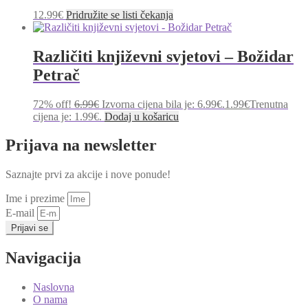
12.99
€
Pridružite se listi čekanja
Različiti književni svjetovi – Božidar
Petrač
72% off!
6.99
€
Izvorna cijena bila je: 6.99€.
1.99
€
Trenutna
cijena je: 1.99€.
Dodaj u košaricu
Prijava na newsletter
Saznajte prvi za akcije i nove ponude!
Ime i prezime
E-mail
Prijavi se
Navigacija
Naslovna
O nama