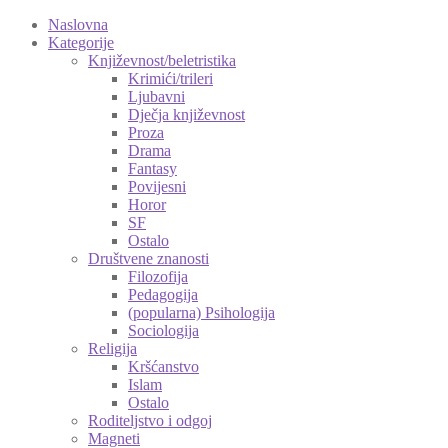
Naslovna
Kategorije
Književnost/beletristika
Krimići/trileri
Ljubavni
Dječja književnost
Proza
Drama
Fantasy
Povijesni
Horor
SF
Ostalo
Društvene znanosti
Filozofija
Pedagogija
(popularna) Psihologija
Sociologija
Religija
Kršćanstvo
Islam
Ostalo
Roditeljstvo i odgoj
Magneti