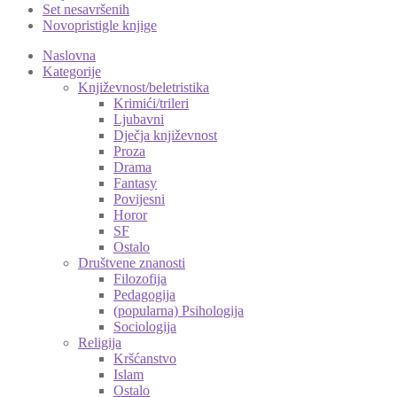
Set nesavršenih
Novopristigle knjige
Naslovna
Kategorije
Književnost/beletristika
Krimići/trileri
Ljubavni
Dječja književnost
Proza
Drama
Fantasy
Povijesni
Horor
SF
Ostalo
Društvene znanosti
Filozofija
Pedagogija
(popularna) Psihologija
Sociologija
Religija
Kršćanstvo
Islam
Ostalo