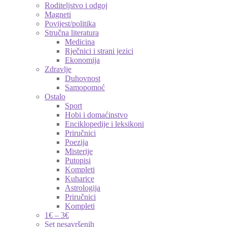
Roditeljstvo i odgoj
Magneti
Povijest/politika
Stručna literatura
Medicina
Rječnici i strani jezici
Ekonomija
Zdravlje
Duhovnost
Samopomoć
Ostalo
Sport
Hobi i domaćinstvo
Enciklopedije i leksikoni
Priručnici
Poezija
Misterije
Putopisi
Kompleti
Kuharice
Astrologija
Priručnici
Kompleti
1€ – 3€
Set nesavršenih