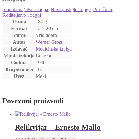
(popularna) Psihologija
,
Novopristigle knjige
,
Priručnici
,
Roditeljstvo i odgoj
Težina
180 g
Format
12 × 20 cm
Stanje
Vrlo dobro
Autor
Werner Gross
Izdavač
Medicinska knjiga
Mjesto izdanja
Beograd
Godina
1990
Broj stranica
167
Uvez
Meki
Povezani proizvodi
Relikvijar – Ernesto Mallo