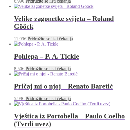
6.99
€
Pridružite se listi čekanja
Velike zagonetke svijeta – Roland
Gööck
11.99
€
Pridružite se listi čekanja
Pohlepa – P. A. Tickle
8.50
€
Pridružite se listi čekanja
Pričaj mi o njoj – Renato Baretić
5.99
€
Pridružite se listi čekanja
Vještica iz Portobella – Paulo Coelho
(Tvrdi uvez)