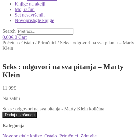
Knjige na akciji
Moj račun
Set nesavršenih
Novopristigle knjige
Search
0.00
€
0
Cart
Početna
/
Ostalo
/
Priručnici
/
Seks : odgovori na sva pitanja – Marty
Klein
Seks : odgovori na sva pitanja – Marty
Klein
11.99
€
Na zalihi
Seks : odgovori na sva pitanja - Marty Klein količina
Dodaj u košaricu
Kategorija
Novopristigle knjige
,
Ostalo
,
Priručnici
,
Zdravlje