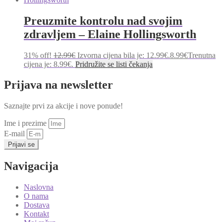
Preuzmite kontrolu nad svojim
zdravljem – Elaine Hollingsworth
31% off!
12.99
€
Izvorna cijena bila je: 12.99€.
8.99
€
Trenutna
cijena je: 8.99€.
Pridružite se listi čekanja
Prijava na newsletter
Saznajte prvi za akcije i nove ponude!
Ime i prezime
E-mail
Prijavi se
Navigacija
Naslovna
O nama
Dostava
Kontakt