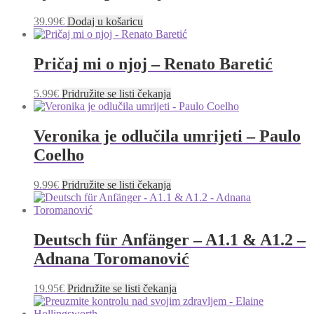
39.99
€
Dodaj u košaricu
Pričaj mi o njoj – Renato Baretić
5.99
€
Pridružite se listi čekanja
Veronika je odlučila umrijeti – Paulo
Coelho
9.99
€
Pridružite se listi čekanja
Deutsch für Anfänger – A1.1 & A1.2 –
Adnana Toromanović
19.95
€
Pridružite se listi čekanja