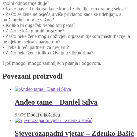
spolni odnos traje dulje?
• Kako navesti nekoga da ne koristi zube tijekom oralnog seksa?
• Zašto se žene ne osjećaju više privlačno kada se udebljaju, a
muškarcima to nije važno?
• Koliko bi dugačak trebao biti penis?
• Zašto je loše glumiti orgazme?
• Zašto neke žene mogu doživjeti orgazam tijekom masturbacije, a
ne tijekom seksa s partnerom?
• Treba li reći partneru za nevjeru?
• Zašto neke žene toliko uživaju u vibratorima?
I još mnogo, mnogo zanimljivih pitanja i odgovora.
Povezani proizvodi
Anđeo tame – Daniel Silva
5.99
€
Dodaj u košaricu
Sjeverozapadni vjetar – Zdenko Bašić