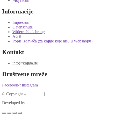
Moj račun
Informacije
Impressum
Datenschutz
Widerrufsbelehrung
AGB
Popis izdavača (za knjige koje nisu u Webshopu)
Kontakt
info@knjiga.de
Društvene mreže
Facebook-f
Instagram
© Copyright –
Knjiga.de
|
Pravila privatnosti
Developed by
krMedia