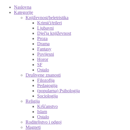
Naslovna
Kategorije
Književnost/beletristika
Krimići/trileri
Ljubavni
Dječja književnost
Proza
Drama
Fantasy
Povijesni
Horor
SF
Ostalo
Društvene znanosti
Filozofija
Pedagogija
(popularna) Psihologija
Sociologija
Religija
Kršćanstvo
Islam
Ostalo
Roditeljstvo i odgoj
Magneti