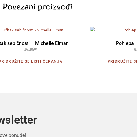
Povezani proizvodi
tak sebičnosti – Michelle Elman
Pohlepa –
14.99
€
8
PRIDRUŽITE SE LISTI ČEKANJA
PRIDRUŽITE S
wsletter
 nove ponude!