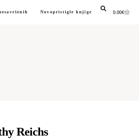
0.00
€
nesavršenih
Novopristigle knjige
thy Reichs