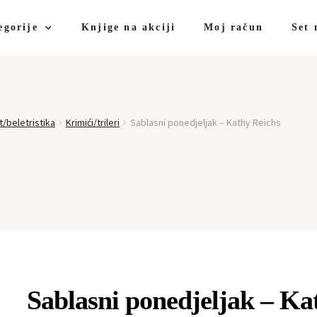
egorije
Knjige na akciji
Moj račun
Set 
t/beletristika
Krimići/trileri
Sablasni ponedjeljak – Kathy Reichs
Sablasni ponedjeljak – Ka