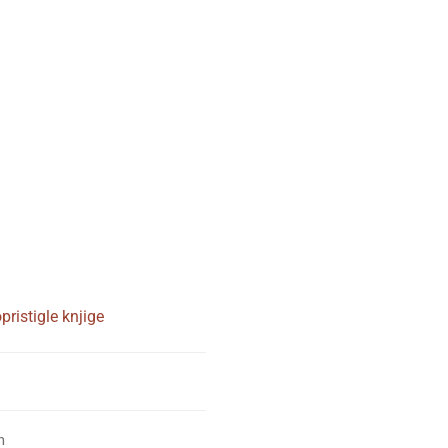
ristigle knjige
m