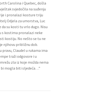
rth Carolina i Quebec, došla
vještak svjedočila na suđenju
e i pronalazi kosture triju
itelj Odjela za umorstva, Luc
e da su kosti tu vrlo dugo. Nisu
mu s kostima pronalazi neke
sti kostiju. No nešto se tu ne
e njihovu približnu dob.
 u pravu, Claudel u rukama ima
Tempe traži odgovore i u
 mrežu zla iz koje možda nema
e bi mogla biti sljedeća…”