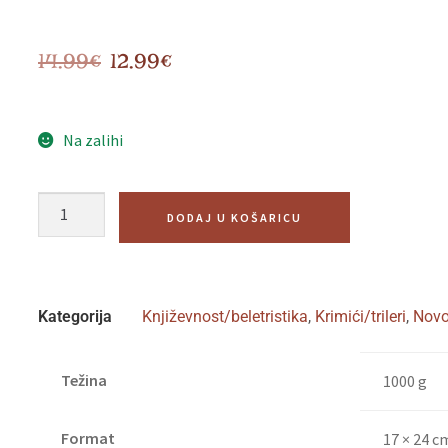
14.99
€
12.99
€
Na zalihi
DODAJ U KOŠARICU
Kategorija
Književnost/beletristika
,
Krimići/trileri
,
Novop
Težina
1000 g
Format
17 × 24 c