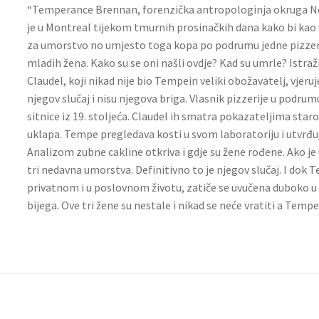
“Temperance Brennan, forenzička antropologinja okruga No
je u Montreal tijekom tmurnih prosinačkih dana kako bi kao 
za umorstvo no umjesto toga kopa po podrumu jedne pizzerij
mladih žena. Kako su se oni našli ovdje? Kad su umrle? Istraž
Claudel, koji nikad nije bio Tempein veliki obožavatelj, vjeruj
njegov slučaj i nisu njegova briga. Vlasnik pizzerije u podru
sitnice iz 19. stoljeća. Claudel ih smatra pokazateljima staro
uklapa. Tempe pregledava kosti u svom laboratoriju i utvrđuj
Analizom zubne cakline otkriva i gdje su žene rođene. Ako je
tri nedavna umorstva. Definitivno to je njegov slučaj. I dok 
privatnom i u poslovnom životu, zatiče se uvučena duboko u
bijega. Ove tri žene su nestale i nikad se neće vratiti a Temp