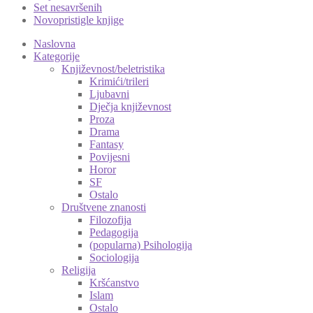
Set nesavršenih
Novopristigle knjige
Naslovna
Kategorije
Književnost/beletristika
Krimići/trileri
Ljubavni
Dječja književnost
Proza
Drama
Fantasy
Povijesni
Horor
SF
Ostalo
Društvene znanosti
Filozofija
Pedagogija
(popularna) Psihologija
Sociologija
Religija
Kršćanstvo
Islam
Ostalo