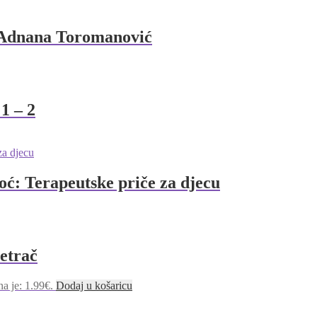
– Adnana Toromanović
1 – 2
oć: Terapeutske priče za djecu
Petrač
na je: 1.99€.
Dodaj u košaricu