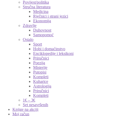
Povijest/politika
Stručna literatura
Medicina
Rječnici i strani jezici
Ekonomija
Zdravlje
Duhovnost
Samopomoć
Ostalo
Sport
Hobi i domaćinstvo
Enciklopedije i leksikoni
Priručnici
Poezija
Misterije
Putopisi
Kompleti
Kuharice
Astrologija
Priručnici
Kompleti
1€ – 3€
Set nesavršenih
Knjige na akciji
Moj račun