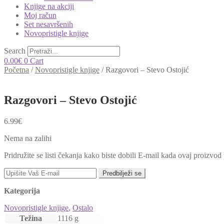
Knjige na akciji
Moj račun
Set nesavršenih
Novopristigle knjige
Search
0.00
€
0
Cart
Početna
/
Novopristigle knjige
/
Razgovori – Stevo Ostojić
Razgovori – Stevo Ostojić
6.99
€
Nema na zalihi
Pridružite se listi čekanja kako biste dobili E-mail kada ovaj proizvo
Predbilježi se
Kategorija
Novopristigle knjige
,
Ostalo
Težina
1116 g