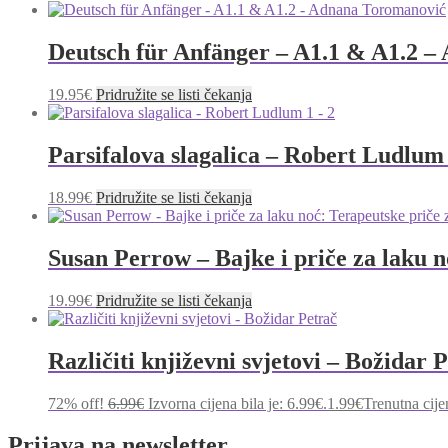
Deutsch für Anfänger – A1.1 & A1.2 
19.95
€
Pridružite se listi čekanja
Parsifalova slagalica – Robert Ludlum 
18.99
€
Pridružite se listi čekanja
Susan Perrow – Bajke i priče za laku n
19.99
€
Pridružite se listi čekanja
Različiti književni svjetovi – Božidar 
72% off!
6.99
€
Izvorna cijena bila je: 6.99€.
1.99
€
Trenutna cije
Prijava na newsletter