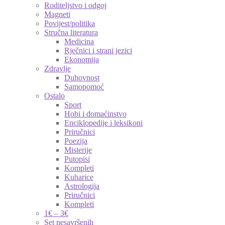
Roditeljstvo i odgoj
Magneti
Povijest/politika
Stručna literatura
Medicina
Rječnici i strani jezici
Ekonomija
Zdravlje
Duhovnost
Samopomoć
Ostalo
Sport
Hobi i domaćinstvo
Enciklopedije i leksikoni
Priručnici
Poezija
Misterije
Putopisi
Kompleti
Kuharice
Astrologija
Priručnici
Kompleti
1€ – 3€
Set nesavršenih