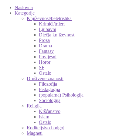
Naslovna
Kategorije
Književnost/beletristika
Krimići/trileri
Ljubavni
Dječja književnost
Proza
Drama
Fantasy
Povijesni
Horor
SF
Ostalo
Društvene znanosti
Filozofija
Pedagogija
(popularna) Psihologija
Sociologija
Religija
Kršćanstvo
Islam
Ostalo
Roditeljstvo i odgoj
Magneti