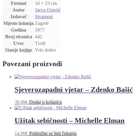
Format
16 × 23 cm
Autor
Stevo Ostojić
Izdavač
Stvarnost
Mjesto izdanja
Zagreb
Godina
1977
Broj stranica
442
Uvez
Tvrdi
Stanje knjige
Vrlo dobro
Povezani proizvodi
Sjeverozapadni vjetar – Zdenko Bašić
39.99
€
Dodaj u košaricu
Užitak sebičnosti – Michelle Elman
14.99
€
Pridružite se listi čekanja