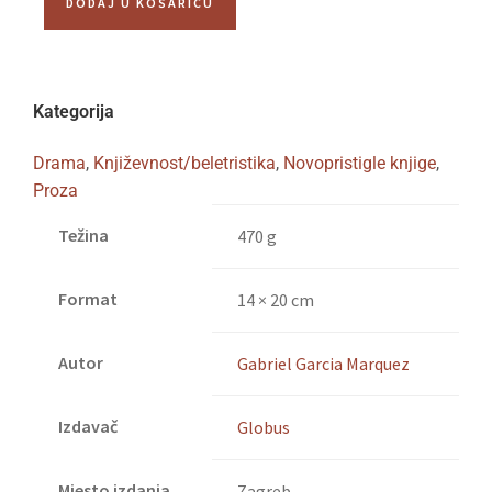
DODAJ U KOŠARICU
Kategorija
Drama
,
Književnost/beletristika
,
Novopristigle knjige
,
Proza
Težina
470 g
Format
14 × 20 cm
Autor
Gabriel Garcia Marquez
Izdavač
Globus
Mjesto izdanja
Zagreb