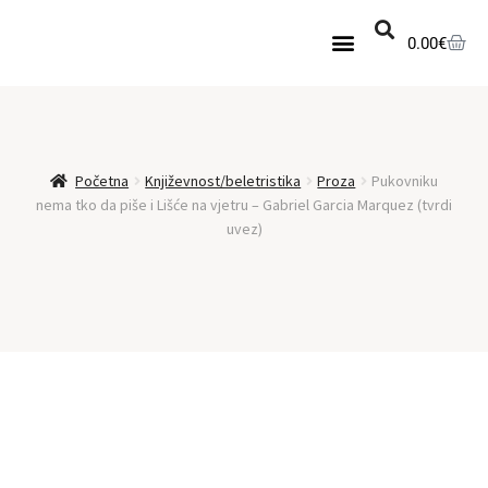
0.00
€
Knjige na akciji
Set nesavršenih
Novopristigle knjige
Početna
Književnost/beletristika
Proza
Pukovniku
nema tko da piše i Lišće na vjetru – Gabriel Garcia Marquez (tvrdi
uvez)