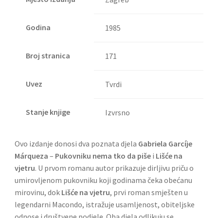
Godina
1985
Broj stranica
171
Uvez
Tvrdi
Stanje knjige
Izvrsno
Ovo izdanje donosi dva poznata djela
Gabriela Garcíje
Márqueza
–
Pukovniku nema tko da piše
i
Lišće na
vjetru
. U prvom romanu autor prikazuje dirljivu priču o
umirovljenom pukovniku koji godinama čeka obećanu
mirovinu, dok
Lišće na vjetru
, prvi roman smješten u
legendarni Macondo, istražuje usamljenost, obiteljske
odnose i društvene podjele. Oba djela odlikuju se