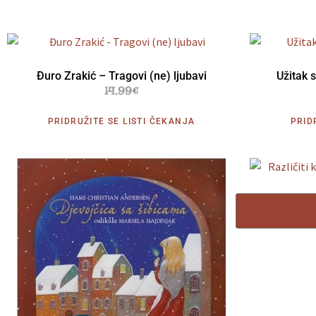
Đuro Zrakić – Tragovi (ne) ljubavi
Užitak 
14.99
€
PRIDRUŽITE SE LISTI ČEKANJA
PRID
Različiti kn