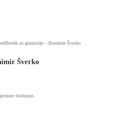
 udžbenik za gimnazije – Branimir Šverko
nimir Šverko
d postane dostupan.