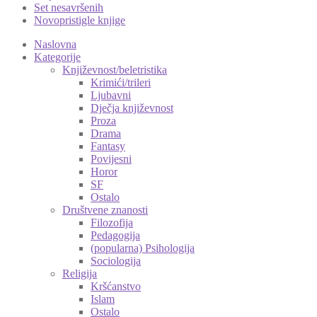
Set nesavršenih
Novopristigle knjige
Naslovna
Kategorije
Književnost/beletristika
Krimići/trileri
Ljubavni
Dječja književnost
Proza
Drama
Fantasy
Povijesni
Horor
SF
Ostalo
Društvene znanosti
Filozofija
Pedagogija
(popularna) Psihologija
Sociologija
Religija
Kršćanstvo
Islam
Ostalo