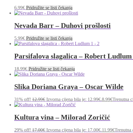
6.99
€
Pridružite se listi čekanja
Nevada Barr – Duhovi prošlosti
5.99
€
Pridružite se listi čekanja
Parsifalova slagalica – Robert Ludlum 
18.99
€
Pridružite se listi čekanja
Slika Doriana Graya – Oscar Wilde
31% off!
12.99
€
Izvorna cijena bila je: 12.99€.
8.99
€
Trenutna ci
Kultura vina – Milorad Zoričić
29% off!
17.00
€
Izvorna cijena bila je: 17.00€.
11.99
€
Trenutna c