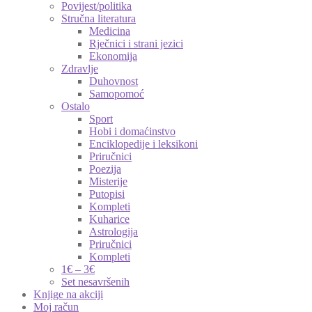
Povijest/politika
Stručna literatura
Medicina
Rječnici i strani jezici
Ekonomija
Zdravlje
Duhovnost
Samopomoć
Ostalo
Sport
Hobi i domaćinstvo
Enciklopedije i leksikoni
Priručnici
Poezija
Misterije
Putopisi
Kompleti
Kuharice
Astrologija
Priručnici
Kompleti
1€ – 3€
Set nesavršenih
Knjige na akciji
Moj račun