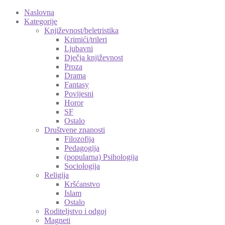
Naslovna
Kategorije
Književnost/beletristika
Krimići/trileri
Ljubavni
Dječja književnost
Proza
Drama
Fantasy
Povijesni
Horor
SF
Ostalo
Društvene znanosti
Filozofija
Pedagogija
(popularna) Psihologija
Sociologija
Religija
Kršćanstvo
Islam
Ostalo
Roditeljstvo i odgoj
Magneti