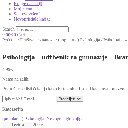
Knjige na akciji
Moj račun
Set nesavršenih
Novopristigle knjige
Search
0.00
€
0
Cart
Početna
/
Društvene znanosti
/
(popularna) Psihologija
/
Psihologija –
Psihologija – udžbenik za gimnazije – Bra
4.99
€
Nema na zalihi
Pridružite se listi čekanja kako biste dobili E-mail kada ovaj proizvo
Predbilježi se
Kategorija
(popularna) Psihologija
,
Novopristigle knjige
Težina
200 g