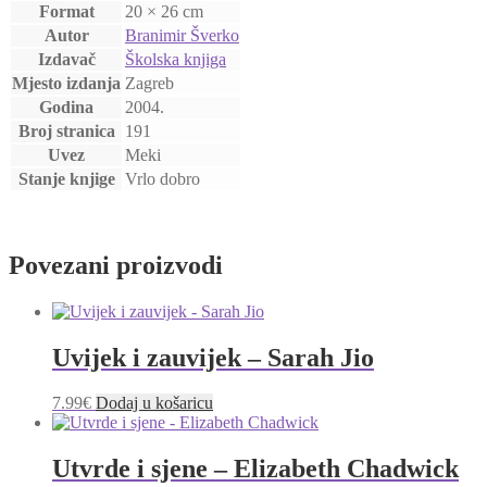
Format
20 × 26 cm
Autor
Branimir Šverko
Izdavač
Školska knjiga
Mjesto izdanja
Zagreb
Godina
2004.
Broj stranica
191
Uvez
Meki
Stanje knjige
Vrlo dobro
Povezani proizvodi
Uvijek i zauvijek – Sarah Jio
7.99
€
Dodaj u košaricu
Utvrde i sjene – Elizabeth Chadwick