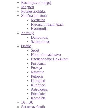
Roditeljstvo i odgoj
Magneti
Povijest/politika
Stručna literatura
Medicina
Rječnici i strani jezici
Ekonomija
Zdravlje
Duhovnost
Samopomoć
Ostalo
Sport
Hobi i domaćinstvo
Enciklopedije i leksikoni
Priručnici
Poezija
Misterije
Putopisi
Kompleti
Kuharice
Astrologija
Priručnici
Kompleti
1€ – 3€
Set nesavršenih