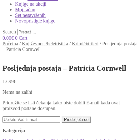
Knjige na akciji
Moj račun
Set nesavršenih
Novopristigle knjige
Search
0.00
€
0
Cart
Početna
/
Književnost/beletristika
/
Krimići/trileri
/
Posljednja postaja
– Patricia Cornwell
Posljednja postaja – Patricia Cornwell
13.99
€
Nema na zalihi
Pridružite se listi čekanja kako biste dobili E-mail kada ovaj
proizvod postane dostupan.
Predbilježi se
Kategorija