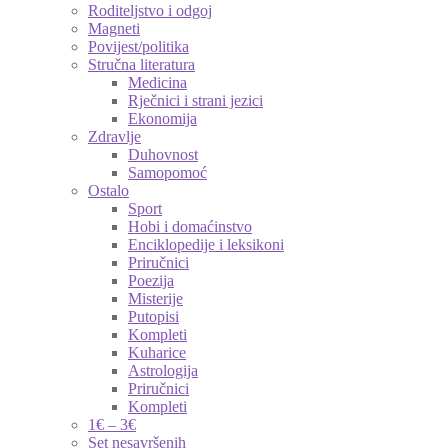
Roditeljstvo i odgoj
Magneti
Povijest/politika
Stručna literatura
Medicina
Rječnici i strani jezici
Ekonomija
Zdravlje
Duhovnost
Samopomoć
Ostalo
Sport
Hobi i domaćinstvo
Enciklopedije i leksikoni
Priručnici
Poezija
Misterije
Putopisi
Kompleti
Kuharice
Astrologija
Priručnici
Kompleti
1€ – 3€
Set nesavršenih