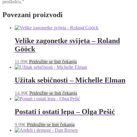
prošlošću.”
Povezani proizvodi
Velike zagonetke svijeta – Roland
Gööck
11.99
€
Pridružite se listi čekanja
Užitak sebičnosti – Michelle Elman
14.99
€
Pridružite se listi čekanja
Postati i ostati lepa – Olga Pešić
9.99
€
Pridružite se listi čekanja