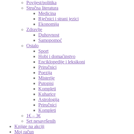
Povijest/politika
Stručna literatura
Medicina
Rječnici i strani jezici
Ekonomija
Zdravlje
Duhovnost
Samopomoć
Ostalo
Sport
Hobi i domaćinstvo
Enciklopedije i leksikoni
Priručnici
Poezija
Misterije
Putopisi
Kompleti
Kuharice
Astrologija
Priručnici
Kompleti
1€ – 3€
Set nesavršenih
Knjige na akciji
Moj račun