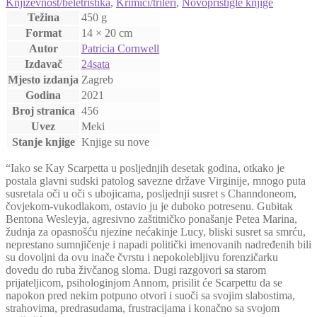
Književnost/beletristika
,
Krimići/trileri
,
Novopristigle knjige
Težina
450 g
Format
14 × 20 cm
Autor
Patricia Cornwell
Izdavač
24sata
Mjesto izdanja
Zagreb
Godina
2021
Broj stranica
456
Uvez
Meki
Stanje knjige
Knjige su nove
“Iako se Kay Scarpetta u posljednjih desetak godina, otkako je
postala glavni sudski patolog savezne države Virginije, mnogo puta
susretala oči u oči s ubojicama, posljednji susret s Channdoneom,
čovjekom-vukodlakom, ostavio ju je duboko potresenu. Gubitak
Bentona Wesleyja, agresivno zaštitničko ponašanje Petea Marina,
žudnja za opasnošću njezine nećakinje Lucy, bliski susret sa smrću,
neprestano sumnjičenje i napadi politički imenovanih nadređenih bili
su dovoljni da ovu inače čvrstu i nepokolebljivu forenzičarku
dovedu do ruba živčanog sloma. Dugi razgovori sa starom
prijateljicom, psihologinjom Annom, prisilit će Scarpettu da se
napokon pred nekim potpuno otvori i suoči sa svojim slabostima,
strahovima, predrasudama, frustracijama i konačno sa svojom