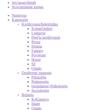
Set nesavršenih
Novopristigle knjige
Naslovna
Kategorije
Književnost/beletristika
Krimići/trileri
Ljubavni
Dječja književnost
Proza
Drama
Fantasy
Povijesni
Horor
SF
Ostalo
Društvene znanosti
Filozofija
Pedagogija
(popularna) Psihologija
Sociologija
Religija
Kršćanstvo
Islam
Ostalo