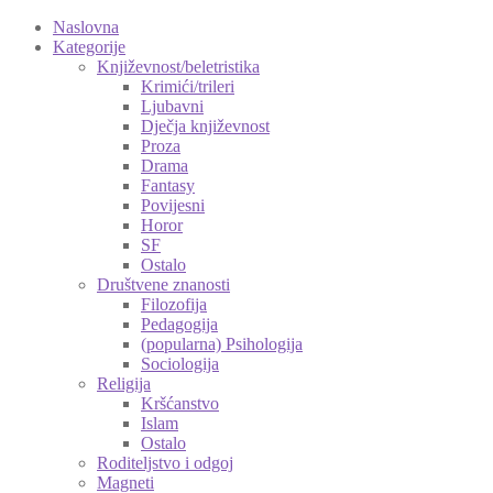
Naslovna
Kategorije
Književnost/beletristika
Krimići/trileri
Ljubavni
Dječja književnost
Proza
Drama
Fantasy
Povijesni
Horor
SF
Ostalo
Društvene znanosti
Filozofija
Pedagogija
(popularna) Psihologija
Sociologija
Religija
Kršćanstvo
Islam
Ostalo
Roditeljstvo i odgoj
Magneti