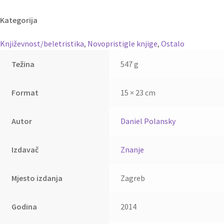
Kategorija
Književnost/beletristika
,
Novopristigle knjige
,
Ostalo
Težina
547 g
Format
15 × 23 cm
Autor
Daniel Polansky
Izdavač
Znanje
Mjesto izdanja
Zagreb
Godina
2014