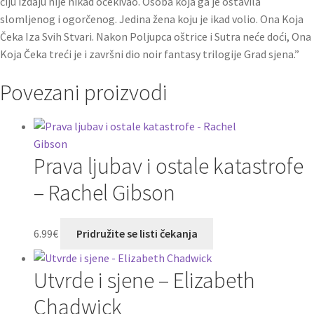
čiju izdaju nije nikad očekivao. Osoba koja ga je ostavila
slomljenog i ogorčenog. Jedina žena koju je ikad volio. Ona Koja
Čeka Iza Svih Stvari. Nakon Poljupca oštrice i Sutra neće doći, Ona
Koja Čeka treći je i završni dio noir fantasy trilogije Grad sjena.”
Povezani proizvodi
Prava ljubav i ostale katastrofe
– Rachel Gibson
6.99
€
Pridružite se listi čekanja
Utvrde i sjene – Elizabeth
Chadwick