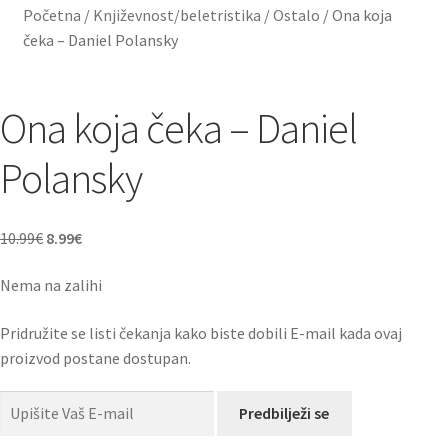
Početna
/
Književnost/beletristika
/
Ostalo
/
Ona koja
čeka – Daniel Polansky
Ona koja čeka – Daniel
Polansky
Izvorna
Trenutna
10.99
€
8.99
€
cijena
cijena
Nema na zalihi
bila
je:
je:
8.99€.
Pridružite se listi čekanja kako biste dobili E-mail kada ovaj
10.99€.
proizvod postane dostupan.
Predbilježi se