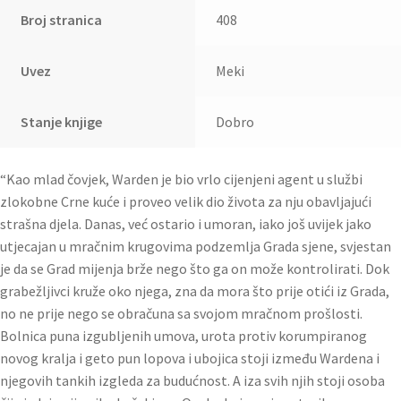
Broj stranica
408
Uvez
Meki
Stanje knjige
Dobro
“Kao mlad čovjek, Warden je bio vrlo cijenjeni agent u službi
zlokobne Crne kuće i proveo velik dio života za nju obavljajući
strašna djela. Danas, već ostario i umoran, iako još uvijek jako
utjecajan u mračnim krugovima podzemlja Grada sjene, svjestan
je da se Grad mijenja brže nego što ga on može kontrolirati. Dok
grabežljivci kruže oko njega, zna da mora što prije otići iz Grada,
no ne prije nego se obračuna sa svojom mračnom prošlosti.
Bolnica puna izgubljenih umova, urota protiv korumpiranog
novog kralja i geto pun lopova i ubojica stoji između Wardena i
njegovih tankih izgleda za budućnost. A iza svih njih stoji osoba