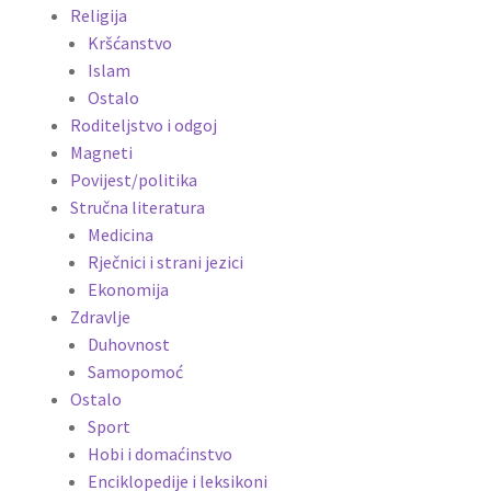
Religija
Kršćanstvo
Islam
Ostalo
Roditeljstvo i odgoj
Magneti
Povijest/politika
Stručna literatura
Medicina
Rječnici i strani jezici
Ekonomija
Zdravlje
Duhovnost
Samopomoć
Ostalo
Sport
Hobi i domaćinstvo
Enciklopedije i leksikoni