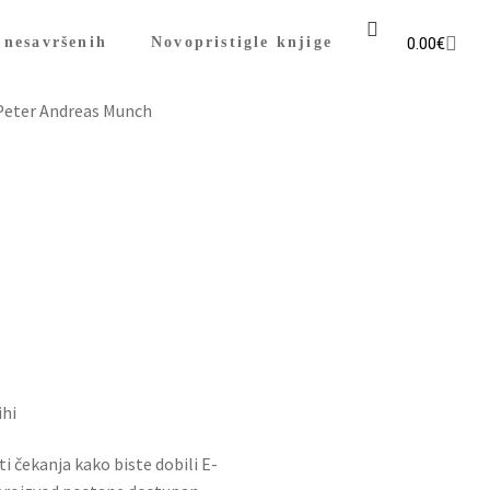
0.00
€
 nesavršenih
Novopristigle knjige
 Peter Andreas Munch
ihi
sti čekanja kako biste dobili E-