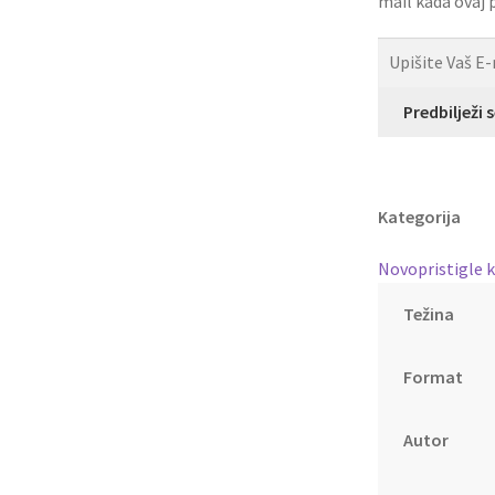
mail kada ovaj
Predbilježi 
Kategorija
Novopristigle k
Težina
Format
Autor