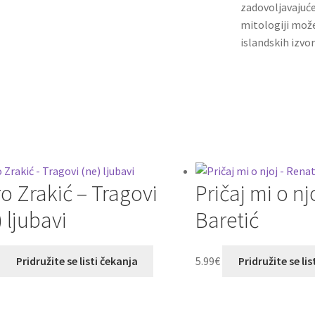
zadovoljavajuće
mitologiji može
islandskih izvor
o Zrakić – Tragovi
Pričaj mi o n
) ljubavi
Baretić
Pridružite se listi čekanja
5.99
€
Pridružite se lis