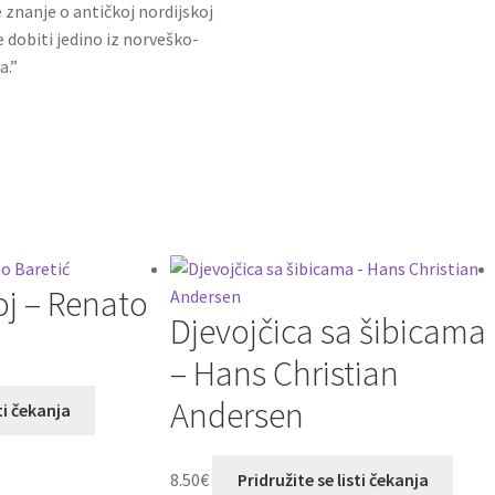
 znanje o antičkoj nordijskoj
 dobiti jedino iz norveško-
a.”
joj – Renato
Djevojčica sa šibicama
– Hans Christian
Andersen
ti čekanja
8.50
€
Pridružite se listi čekanja