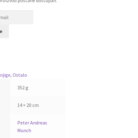
 proizvod postane dostupan.
se
njige
,
Ostalo
352 g
14 × 20 cm
Peter Andreas
Munch