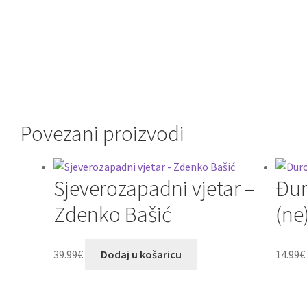
Povezani proizvodi
Sjeverozapadni vjetar –
Đur
Zdenko Bašić
(ne
39.99
€
Dodaj u košaricu
14.99
€