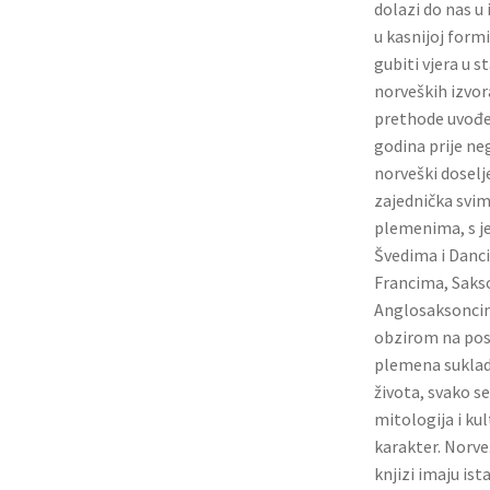
dolazi do nas u
u kasnijoj formi
gubiti vjera u 
norveških izvora
prethode uvođe
godina prije neg
norveški doselj
zajednička sv
plemenima, s j
Švedima i Danc
Francima, Saks
Anglosaksoncim
obzirom na po
plemena sukladn
života, svako s
mitologija i kul
karakter. Norve
knjizi imaju ist