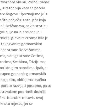
 izvornom obliku. Postoji samo
, iz razdoblja kada se počela
stare bogove. Upoznajemo je iz
 što potječu iz stoljeća koja
nju kršćanstva, nekih stotinu
oli su je na Island donijeli
enici. U glavnim crtama bila je
im takozvanim germanskim
edne strane Norvežanima,
ima, s druge strane Gotima,
oncima, Švabima, Frizijcima,
a i drugim narodima. Ipak, s
stupno grananje germanskih
o jeziku, običajima i načinu
e počelo razvijati posebno, pa su
t u svakom poprimili drukčiji
ško-islandski mitovi u ovoj
aknuto mjesto, jer se