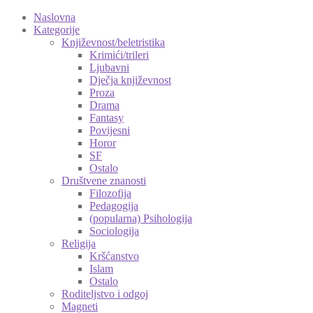
Naslovna
Kategorije
Književnost/beletristika
Krimići/trileri
Ljubavni
Dječja književnost
Proza
Drama
Fantasy
Povijesni
Horor
SF
Ostalo
Društvene znanosti
Filozofija
Pedagogija
(popularna) Psihologija
Sociologija
Religija
Kršćanstvo
Islam
Ostalo
Roditeljstvo i odgoj
Magneti