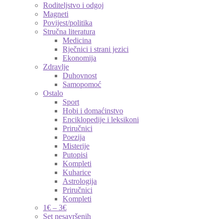
Roditeljstvo i odgoj
Magneti
Povijest/politika
Stručna literatura
Medicina
Rječnici i strani jezici
Ekonomija
Zdravlje
Duhovnost
Samopomoć
Ostalo
Sport
Hobi i domaćinstvo
Enciklopedije i leksikoni
Priručnici
Poezija
Misterije
Putopisi
Kompleti
Kuharice
Astrologija
Priručnici
Kompleti
1€ – 3€
Set nesavršenih