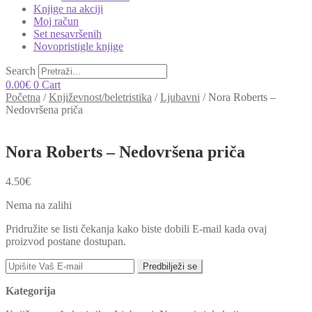
Knjige na akciji
Moj račun
Set nesavršenih
Novopristigle knjige
Search
0.00
€
0
Cart
Početna
/
Književnost/beletristika
/
Ljubavni
/
Nora Roberts –
Nedovršena priča
Nora Roberts – Nedovršena priča
4.50
€
Nema na zalihi
Pridružite se listi čekanja kako biste dobili E-mail kada ovaj
proizvod postane dostupan.
Predbilježi se
Kategorija