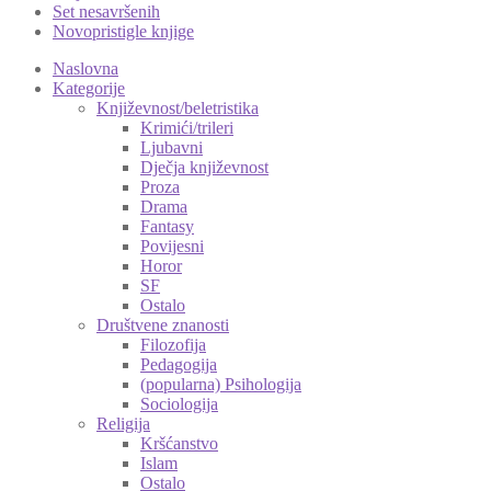
Set nesavršenih
Novopristigle knjige
Naslovna
Kategorije
Književnost/beletristika
Krimići/trileri
Ljubavni
Dječja književnost
Proza
Drama
Fantasy
Povijesni
Horor
SF
Ostalo
Društvene znanosti
Filozofija
Pedagogija
(popularna) Psihologija
Sociologija
Religija
Kršćanstvo
Islam
Ostalo