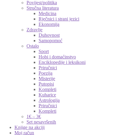
Povijest/politika
Stručna literatura
Medicina
Rječnici i strani jezici
Ekonomija
Zdravlje
Duhovnost
Samopomoć
Ostalo
Sport
Hobi i domaćinstvo
Enciklopedije i leksikoni
Priručnici
Poezija
Misterije
Putopisi
Kompleti
Kuharice
Astrologija
Priručnici
Kompleti
1€ – 3€
Set nesavršenih
Knjige na akciji
Moj račun