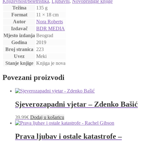
Književnost/beletristika
,
Ljubavni
,
Novopristigle knjige
Težina
135 g
Format
11 × 18 cm
Autor
Nora Roberts
Izdavač
BDR MEDIA
Mjesto izdanja
Beograd
Godina
2019
Broj stranica
223
Uvez
Meki
Stanje knjige
Knjiga je nova
Povezani proizvodi
Sjeverozapadni vjetar – Zdenko Bašić
39.99
€
Dodaj u košaricu
Prava ljubav i ostale katastrofe –