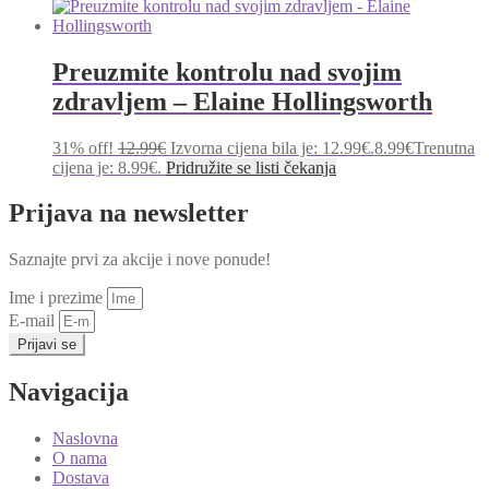
Preuzmite kontrolu nad svojim
zdravljem – Elaine Hollingsworth
31% off!
12.99
€
Izvorna cijena bila je: 12.99€.
8.99
€
Trenutna
cijena je: 8.99€.
Pridružite se listi čekanja
Prijava na newsletter
Saznajte prvi za akcije i nove ponude!
Ime i prezime
E-mail
Prijavi se
Navigacija
Naslovna
O nama
Dostava