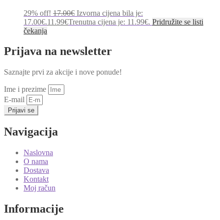
29% off!
17.00
€
Izvorna cijena bila je:
17.00€.
11.99
€
Trenutna cijena je: 11.99€.
Pridružite se listi
čekanja
Prijava na newsletter
Saznajte prvi za akcije i nove ponude!
Ime i prezime
E-mail
Prijavi se
Navigacija
Naslovna
O nama
Dostava
Kontakt
Moj račun
Informacije