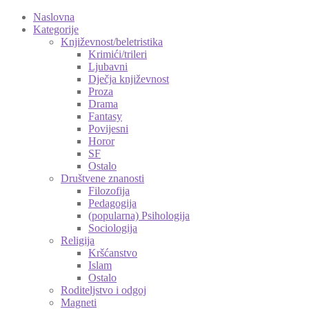
Naslovna
Kategorije
Književnost/beletristika
Krimići/trileri
Ljubavni
Dječja književnost
Proza
Drama
Fantasy
Povijesni
Horor
SF
Ostalo
Društvene znanosti
Filozofija
Pedagogija
(popularna) Psihologija
Sociologija
Religija
Kršćanstvo
Islam
Ostalo
Roditeljstvo i odgoj
Magneti