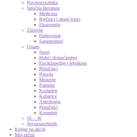
Povijest/politika
Stručna literatura
Medicina
Rječnici i strani jezici
Ekonomija
Zdravlje
Duhovnost
Samopomoć
Ostalo
Sport
Hobi i domaćinstvo
Enciklopedije i leksikoni
Priručnici
Poezija
Misterije
Putopisi
Kompleti
Kuharice
Astrologija
Priručnici
Kompleti
1€ – 3€
Set nesavršenih
Knjige na akciji
Moj račun