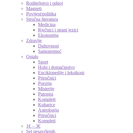
Roditeljstvo i odgoj
Magneti
Povijest/politika
Stručna literatura
Medicina
Rječnici i strani jezici
Ekonomija
Zdravlje
Duhovnost
Samopomoć
Ostalo
Sport
Hobi i domaćinstvo
Enciklopedije i leksikoni
Priručnici
Poezija
Misterije
Putopisi
Kompleti
Kuharice
Astrologija
Priručnici
Kompleti
1€ – 3€
Set nesavršenih