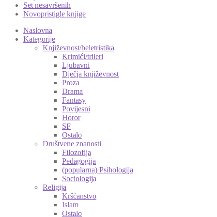
Set nesavršenih
Novopristigle knjige
Naslovna
Kategorije
Književnost/beletristika
Krimići/trileri
Ljubavni
Dječja književnost
Proza
Drama
Fantasy
Povijesni
Horor
SF
Ostalo
Društvene znanosti
Filozofija
Pedagogija
(popularna) Psihologija
Sociologija
Religija
Kršćanstvo
Islam
Ostalo