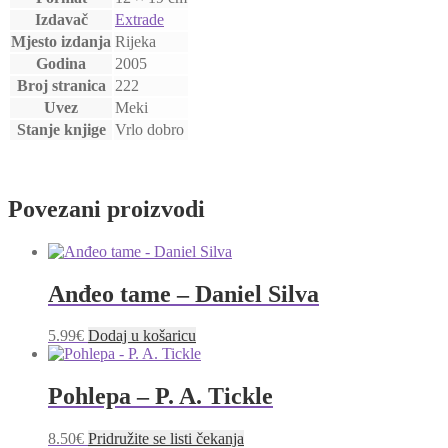
Izdavač
Extrade
Mjesto izdanja
Rijeka
Godina
2005
Broj stranica
222
Uvez
Meki
Stanje knjige
Vrlo dobro
Povezani proizvodi
Anđeo tame – Daniel Silva
5.99
€
Dodaj u košaricu
Pohlepa – P. A. Tickle
8.50
€
Pridružite se listi čekanja