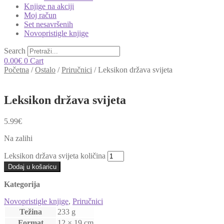
Knjige na akciji
Moj račun
Set nesavršenih
Novopristigle knjige
Search
0.00
€
0
Cart
Početna
/
Ostalo
/
Priručnici
/
Leksikon država svijeta
Leksikon država svijeta
5.99
€
Na zalihi
Leksikon država svijeta količina
Dodaj u košaricu
Kategorija
Novopristigle knjige
,
Priručnici
Težina
233 g
Format
12 × 19 cm