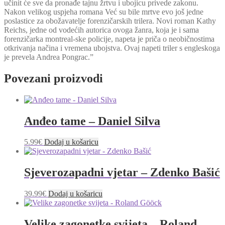
učinit će sve da pronađe tajnu žrtvu i ubojicu privede zakonu.
Nakon velikog uspjeha romana Već su bile mrtve evo još jedne
poslastice za obožavatelje forenzičarskih trilera. Novi roman Kathy
Reichs, jedne od vodećih autorica ovoga žanra, koja je i sama
forenzičarka montreal-ske policije, napeta je priča o neobičnostima
otkrivanja načina i vremena ubojstva. Ovaj napeti triler s engleskoga
je prevela Andrea Pongrac.”
Povezani proizvodi
Anđeo tame – Daniel Silva
5.99
€
Dodaj u košaricu
Sjeverozapadni vjetar – Zdenko Bašić
39.99
€
Dodaj u košaricu
Velike zagonetke svijeta – Roland