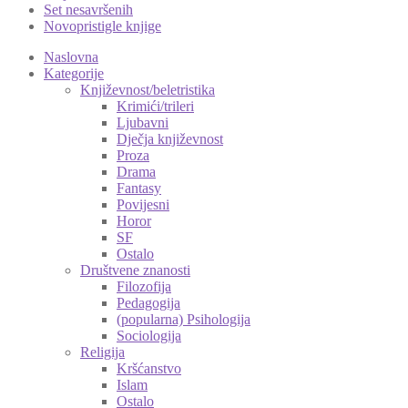
Set nesavršenih
Novopristigle knjige
Naslovna
Kategorije
Književnost/beletristika
Krimići/trileri
Ljubavni
Dječja književnost
Proza
Drama
Fantasy
Povijesni
Horor
SF
Ostalo
Društvene znanosti
Filozofija
Pedagogija
(popularna) Psihologija
Sociologija
Religija
Kršćanstvo
Islam
Ostalo