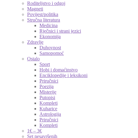
Roditeljstvo i odgoj
Magneti
Povijest/politika
Stručna literatura
Medicina
Rječnici i strani jezici
Ekonomija
Zdravlje
Duhovnost
Samopomoć
Ostalo
Sport
Hobi i domaćinstvo
Enciklopedije i leksikoni
Priručnici
Poezija
Misterije
Putopisi
Kompleti
Kuharice
Astrologija
Priručnici
Kompleti
1€ – 3€
Set nesavršenih