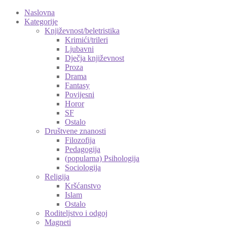
Naslovna
Kategorije
Književnost/beletristika
Krimići/trileri
Ljubavni
Dječja književnost
Proza
Drama
Fantasy
Povijesni
Horor
SF
Ostalo
Društvene znanosti
Filozofija
Pedagogija
(popularna) Psihologija
Sociologija
Religija
Kršćanstvo
Islam
Ostalo
Roditeljstvo i odgoj
Magneti