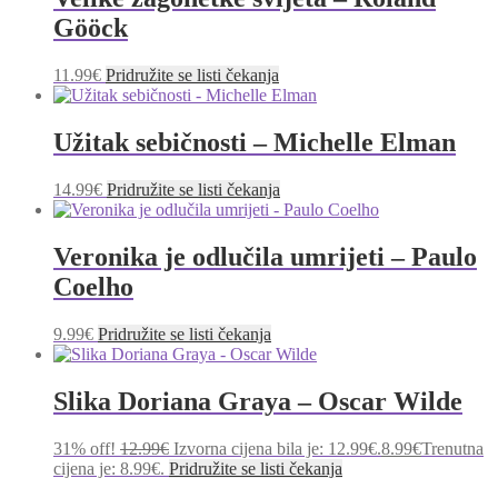
Gööck
11.99
€
Pridružite se listi čekanja
Užitak sebičnosti – Michelle Elman
14.99
€
Pridružite se listi čekanja
Veronika je odlučila umrijeti – Paulo
Coelho
9.99
€
Pridružite se listi čekanja
Slika Doriana Graya – Oscar Wilde
31% off!
12.99
€
Izvorna cijena bila je: 12.99€.
8.99
€
Trenutna
cijena je: 8.99€.
Pridružite se listi čekanja