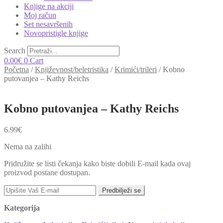
Knjige na akciji
Moj račun
Set nesavršenih
Novopristigle knjige
Search
0.00
€
0
Cart
Početna
/
Književnost/beletristika
/
Krimići/trileri
/
Kobno
putovanjea – Kathy Reichs
Kobno putovanjea – Kathy Reichs
6.99
€
Nema na zalihi
Pridružite se listi čekanja kako biste dobili E-mail kada ovaj
proizvod postane dostupan.
Predbilježi se
Kategorija