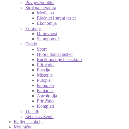
Povijest/politika
Stručna literatura
Medicina
Rječnici i strani jezici
Ekonomija
Zdravlje
Duhovnost
Samopomoć
Ostalo
Sport
Hobi i domaćinstvo
Enciklopedije i leksikoni
Priručnici
Poezija
Misterije
Putopisi
Kompleti
Kuharice
Astrologija
Priručnici
Kompleti
1€ – 3€
Set nesavršenih
Knjige na akciji
Moj račun