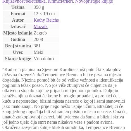
Književnost/beletristika
,
Krimići/trileri
,
Novopristigle knjige
Težina
350 g
Format
12 × 19 cm
Autor
Kathy Reichs
Izdavač
Mozaik
Mjesto izdanja
Zagreb
Godina
2008
Broj stranica
381
Uvez
Meki
Stanje knjige
Vrlo dobro
“Kad se u planinama Sjeverne Karoline sruši putnički zrakoplov,
državna fo-renzićarkaTemperance Brennan bit će prva na mjestu
događaja. Njezina pomoć bit će od velike važnosti a identifikacija
poginulih težak posao. No još više zbunjivat će činjenica da je
otkriveno stopalo koje ne pripada niti jednom putniku. Daljnjim
istraživanjima doznat će kome bi moglo pripadati, a pronaći će i
kuću u neposrednoj blizini mjesta nesreće o kojoj i sami stanovnici
jako malo znaju. No prije nego nešto uspije učiniti, istražiteljici će
zbog jednog događaja biti zabranjen pristup mjestu nesreće. Ona će,
unatoč zrakoplovnoj nesreći, biti uvjerena da šuma u blizini skriva
još jedno tijelo čija smrt nema nikakve veze s padom aviona.
Okružena zavjerom šutnje bliskih suradnika, Temperance Brennan